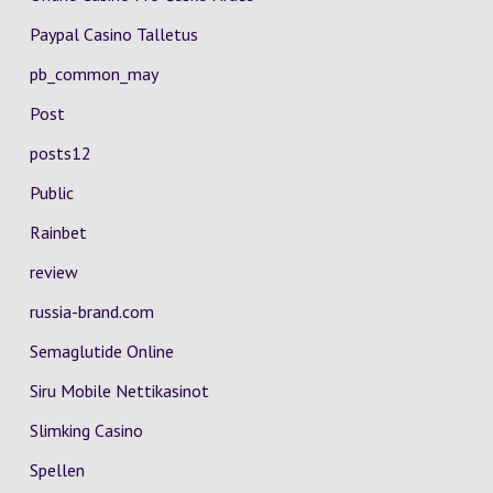
Paypal Casino Talletus
pb_common_may
Post
posts12
Public
Rainbet
review
russia-brand.com
Semaglutide Online
Siru Mobile Nettikasinot
Slimking Casino
Spellen