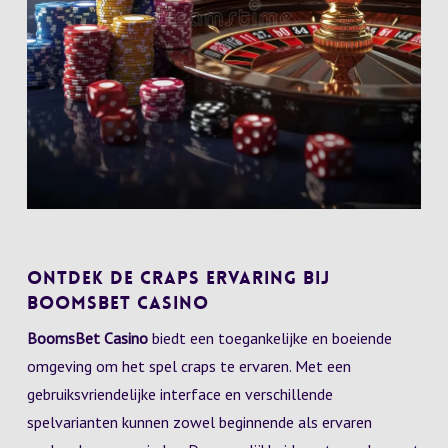
Ontdek de Craps Ervaring bij
BoomsBet Casino
BoomsBet Casino
biedt een toegankelijke en boeiende
omgeving om het spel craps te ervaren. Met een
gebruiksvriendelijke interface en verschillende
spelvarianten kunnen zowel beginnende als ervaren