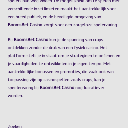
spelers hun weg vinden. De mogelijkheid om te spelen met
verschillende inzetlimieten maakt het aantrekkelijk voor
een breed publiek, en de beveiligde omgeving van
BoomsBet Casino
zorgt voor een zorgeloze spelervaring.
Bij
BoomsBet Casino
kun je de spanning van craps
ontdekken zonder de druk van een fysiek casino. Het
platform stelt je in staat om je strategieën te oefenen en
je vaardigheden te ontwikkelen in je eigen tempo. Met
aantrekkelijke bonussen en promoties, die vaak ook van
toepassing zijn op casinospellen zoals craps, kan je
speelervaring bij
BoomsBet Casino
nog lucratiever
worden.
Zoeken