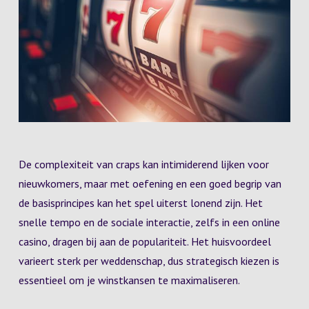
De complexiteit van craps kan intimiderend lijken voor
nieuwkomers, maar met oefening en een goed begrip van
de basisprincipes kan het spel uiterst lonend zijn. Het
snelle tempo en de sociale interactie, zelfs in een online
casino, dragen bij aan de populariteit. Het huisvoordeel
varieert sterk per weddenschap, dus strategisch kiezen is
essentieel om je winstkansen te maximaliseren.