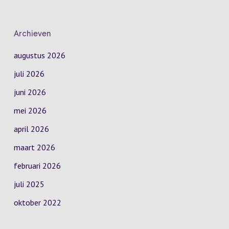
Archieven
augustus 2026
juli 2026
juni 2026
mei 2026
april 2026
maart 2026
februari 2026
juli 2025
oktober 2022