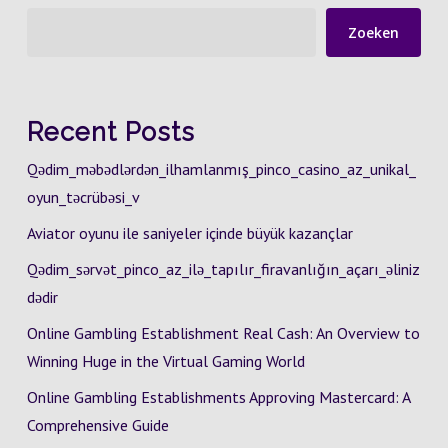
Zoeken
Recent Posts
Qədim_məbədlərdən_ilhamlanmış_pinco_casino_az_unikal_
oyun_təcrübəsi_v
Aviator oyunu ile saniyeler içinde büyük kazançlar
Qədim_sərvət_pinco_az_ilə_tapılır_firavanlığın_açarı_əliniz
dədir
Online Gambling Establishment Real Cash: An Overview to
Winning Huge in the Virtual Gaming World
Online Gambling Establishments Approving Mastercard: A
Comprehensive Guide