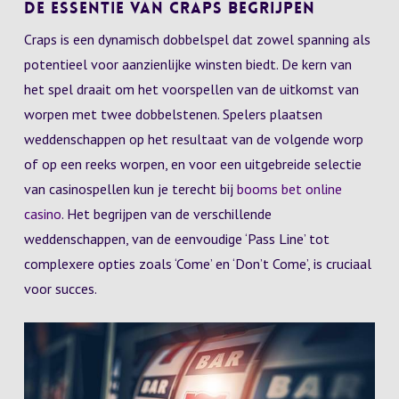
De Essentie van Craps Begrijpen
Craps is een dynamisch dobbelspel dat zowel spanning als
potentieel voor aanzienlijke winsten biedt. De kern van
het spel draait om het voorspellen van de uitkomst van
worpen met twee dobbelstenen. Spelers plaatsen
weddenschappen op het resultaat van de volgende worp
of op een reeks worpen, en voor een uitgebreide selectie
van casinospellen kun je terecht bij
booms bet online
casino
. Het begrijpen van de verschillende
weddenschappen, van de eenvoudige ‘Pass Line’ tot
complexere opties zoals ‘Come’ en ‘Don’t Come’, is cruciaal
voor succes.