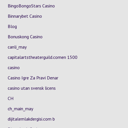
BingoBongoStars Casino
Binnarybet Casino
Blog
Bonuskong Casino
canli_may
capitalartstheaterguild.comen 1500
casino
Casino Igre Za Pravi Denar
casino utan svensk licens
CH
ch_main_may
dijitalemlakdergisi.com b