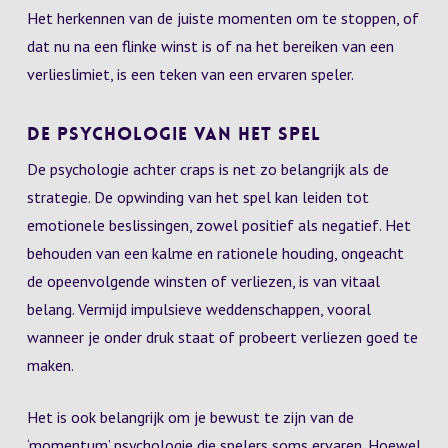
Het herkennen van de juiste momenten om te stoppen, of
dat nu na een flinke winst is of na het bereiken van een
verlieslimiet, is een teken van een ervaren speler.
De Psychologie van het Spel
De psychologie achter craps is net zo belangrijk als de
strategie. De opwinding van het spel kan leiden tot
emotionele beslissingen, zowel positief als negatief. Het
behouden van een kalme en rationele houding, ongeacht
de opeenvolgende winsten of verliezen, is van vitaal
belang. Vermijd impulsieve weddenschappen, vooral
wanneer je onder druk staat of probeert verliezen goed te
maken.
Het is ook belangrijk om je bewust te zijn van de
‘momentum’ psychologie die spelers soms ervaren. Hoewel