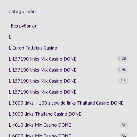
Categorieën
! Без рубрики
1
1 Euron Talletus Casino
1 157190 links Mix Casino
DONE
1-GR
1 157190 links Mix Casino
DONE
1-HU
1 157190 links Mix Casino
DONE
2-FI
1 157190 links Mix Casino DONE
1 3000 links + 100 sitewide links Thailand Casino DONE
1 3000 links Thailand Casino DONE
1 4010 links Mix Casino
DONE
BG
1 6000 links Mix Casino
DONE
SW