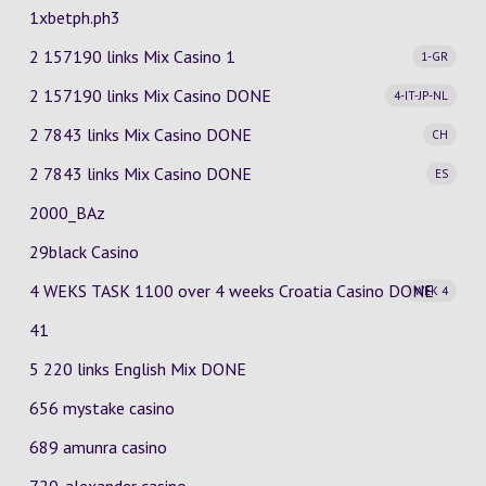
1xbetph.ph3
2 157190 links Mix Casino
1
1-GR
2 157190 links Mix Casino
DONE
4-IT-JP-NL
2 7843 links Mix Casino
DONE
CH
2 7843 links Mix Casino
DONE
ES
2000_BAz
29black Casino
4 WEKS TASK 1100 over 4 weeks Croatia Casino
DONE
WEK 4
41
5 220 links English Mix DONE
656 mystake casino
689 amunra casino