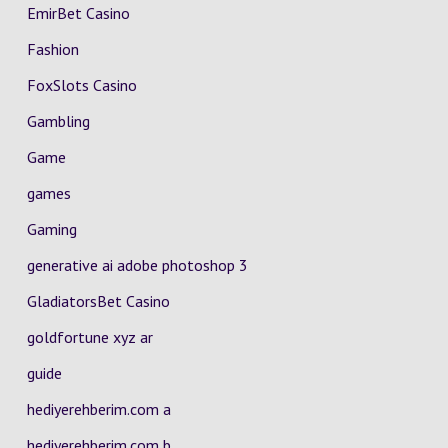
EmirBet Casino
Fashion
FoxSlots Casino
Gambling
Game
games
Gaming
generative ai adobe photoshop 3
GladiatorsBet Casino
goldfortune xyz ar
guide
hediyerehberim.com a
hediyerehberim.com b