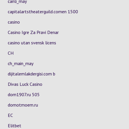
canli_may
capitalartstheaterguild.comen 1500
casino
Casino Igre Za Pravi Denar
casino utan svensk licens
CH
ch_main_may
dijitalemlakdergisi.com b
Divas Luck Casino
dom1907.ru 505
domotmoem.ru
EC
Elitbet