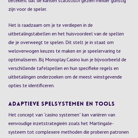
betekent dat de kansen statistisch gezien minder gunstig
zijn voor de speler.
Het is raadzaam om je te verdiepen in de
uitbetalingstabellen en het huisvoordeel van de spellen
die je overweegt te spelen. Dit stelt je in staat om
weloverwogen keuzes te maken en je speelervaring te
optimaliseren. Bij Monoplay Casino kun je bijvoorbeeld de
verschillende tafelspellen en hun specifieke regels en
uitbetalingen onderzoeken om de meest winstgevende
opties te identificeren.
Adaptieve Spelsystemen en Tools
Het concept van “casino systemen” kan variëren van
eenvoudige inzetstrategieën zoals het Martingale-
systeem tot complexere methoden die proberen patronen