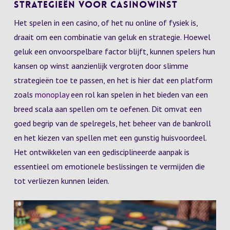
Strategieën voor Casinowinst
Het spelen in een casino, of het nu online of fysiek is,
draait om een combinatie van geluk en strategie. Hoewel
geluk een onvoorspelbare factor blijft, kunnen spelers hun
kansen op winst aanzienlijk vergroten door slimme
strategieën toe te passen, en het is hier dat een platform
zoals
monoplay
een rol kan spelen in het bieden van een
breed scala aan spellen om te oefenen. Dit omvat een
goed begrip van de spelregels, het beheer van de bankroll
en het kiezen van spellen met een gunstig huisvoordeel.
Het ontwikkelen van een gedisciplineerde aanpak is
essentieel om emotionele beslissingen te vermijden die
tot verliezen kunnen leiden.