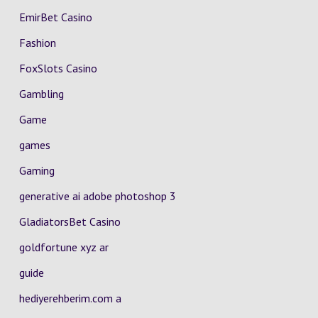
EmirBet Casino
Fashion
FoxSlots Casino
Gambling
Game
games
Gaming
generative ai adobe photoshop 3
GladiatorsBet Casino
goldfortune xyz ar
guide
hediyerehberim.com a