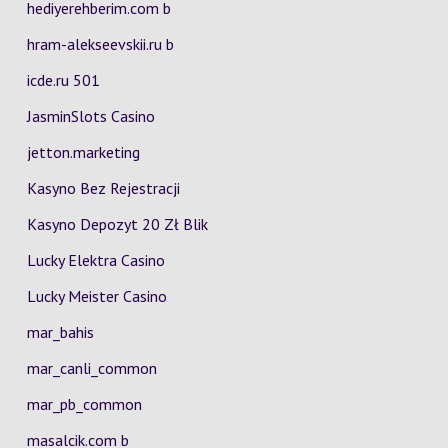
hediyerehberim.com b
hram-alekseevskii.ru b
icde.ru 501
JasminSlots Casino
jetton.marketing
Kasyno Bez Rejestracji
Kasyno Depozyt 20 Zł Blik
Lucky Elektra Casino
Lucky Meister Casino
mar_bahis
mar_canli_common
mar_pb_common
masalcik.com b