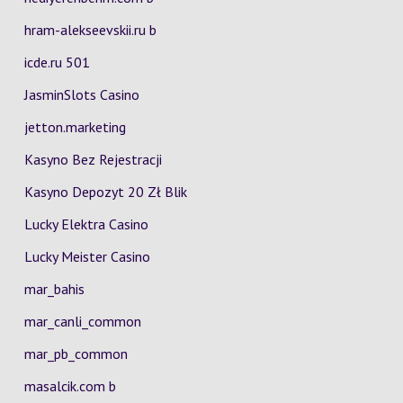
hram-alekseevskii.ru b
icde.ru 501
JasminSlots Casino
jetton.marketing
Kasyno Bez Rejestracji
Kasyno Depozyt 20 Zł Blik
Lucky Elektra Casino
Lucky Meister Casino
mar_bahis
mar_canli_common
mar_pb_common
masalcik.com b