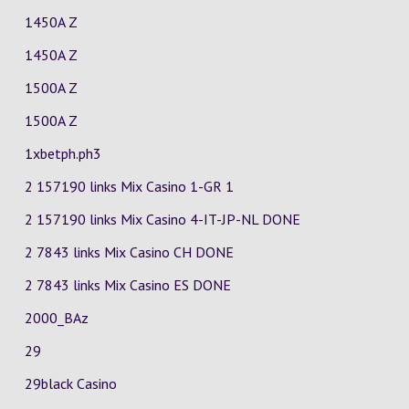
1450A Z
1450A Z
1500A Z
1500A Z
1xbetph.ph3
2 157190 links Mix Casino
1-GR
1
2 157190 links Mix Casino
4-IT-JP-NL
DONE
2 7843 links Mix Casino
CH
DONE
2 7843 links Mix Casino
ES
DONE
2000_BAz
29
29black Casino