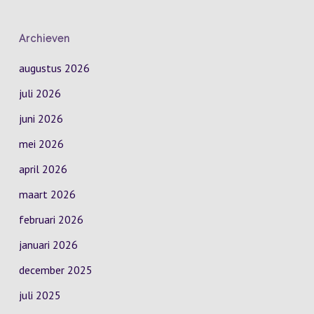
Archieven
augustus 2026
juli 2026
juni 2026
mei 2026
april 2026
maart 2026
februari 2026
januari 2026
december 2025
juli 2025