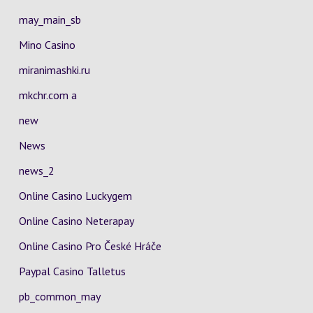
may_main_sb
Mino Casino
miranimashki.ru
mkchr.com a
new
News
news_2
Online Casino Luckygem
Online Casino Neterapay
Online Casino Pro České Hráče
Paypal Casino Talletus
pb_common_may