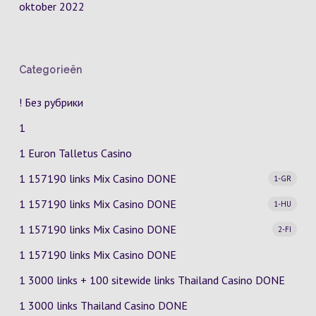
oktober 2022
Categorieën
! Без рубрики
1
1 Euron Talletus Casino
1 157190 links Mix Casino
DONE
1-GR
1 157190 links Mix Casino
DONE
1-HU
1 157190 links Mix Casino
DONE
2-FI
1 157190 links Mix Casino DONE
1 3000 links + 100 sitewide links Thailand Casino DONE
1 3000 links Thailand Casino DONE