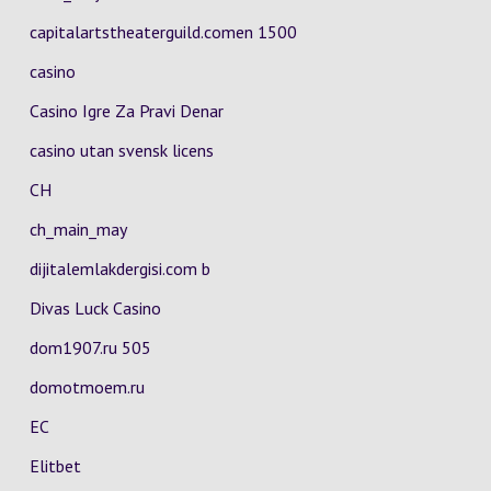
capitalartstheaterguild.comen 1500
casino
Casino Igre Za Pravi Denar
casino utan svensk licens
CH
ch_main_may
dijitalemlakdergisi.com b
Divas Luck Casino
dom1907.ru 505
domotmoem.ru
EC
Elitbet