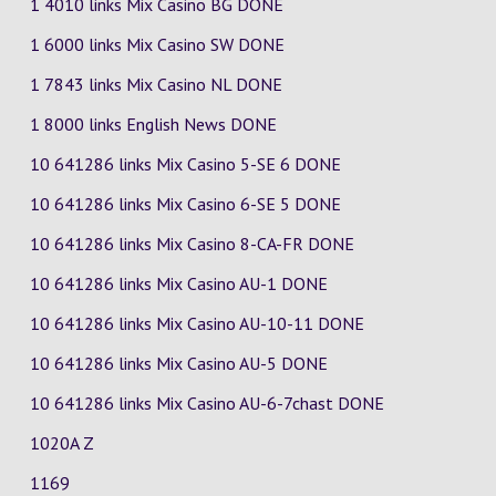
1 4010 links Mix Casino
BG
DONE
1 6000 links Mix Casino
SW
DONE
1 7843 links Mix Casino
NL
DONE
1 8000 links English News DONE
10 641286 links Mix Casino
5-SE
6
DONE
10 641286 links Mix Casino
6-SE
5
DONE
10 641286 links Mix Casino
8-CA-FR
DONE
10 641286 links Mix Casino
AU-1
DONE
10 641286 links Mix Casino
AU-10-11
DONE
10 641286 links Mix Casino
AU-5
DONE
10 641286 links Mix Casino
AU-6-7chast
DONE
1020A Z
1169