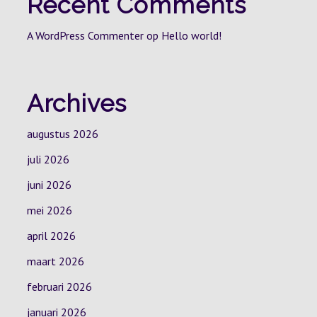
Recent Comments
A WordPress Commenter
op
Hello world!
Archives
augustus 2026
juli 2026
juni 2026
mei 2026
april 2026
maart 2026
februari 2026
januari 2026