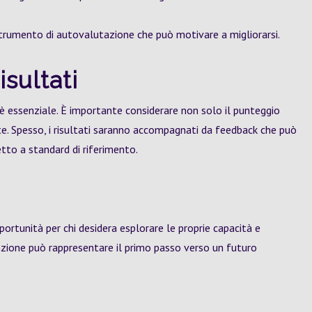
 strumento di autovalutazione che può motivare a migliorarsi.
sultati
 è essenziale. È importante considerare non solo il punteggio
ate. Spesso, i risultati saranno accompagnati da feedback che può
tto a standard di riferimento.
portunità per chi desidera esplorare le proprie capacità e
tenzione può rappresentare il primo passo verso un futuro