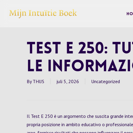
Skip
to
Ho
main
content
Test E 250: Tu
le Informazi
By
THIJS
juli 5, 2026
Uncategorized
Il Test E 250 è un argomento che suscita grande inte
propria posizione in ambito educativo o professionale
aree, fornisce risultati che possono influenzare il per