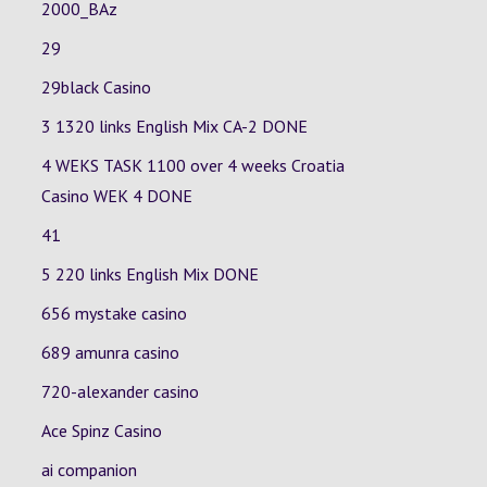
2000_BAz
29
29black Casino
3 1320 links English Mix
CA-2
DONE
4 WEKS TASK 1100 over 4 weeks Croatia
Casino
WEK 4
DONE
41
5 220 links English Mix DONE
656 mystake casino
689 amunra casino
720-alexander casino
Ace Spinz Casino
ai companion