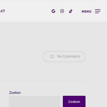
google-
instagram
tiktok
act
Menu
plus
No Comments
Zoeken
Zoeken