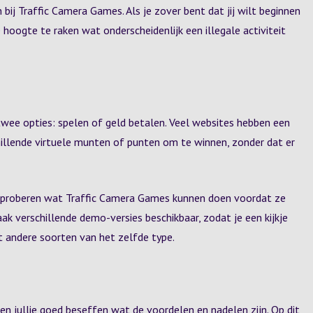
 bij Traffic Camera Games. Als je zover bent dat jij wilt beginnen
 hoogte te raken wat onderscheidenlijk een illegale activiteit
twee opties: spelen of geld betalen. Veel websites hebben een
hillende virtuele munten of punten om te winnen, zonder dat er
en proberen wat Traffic Camera Games kunnen doen voordat ze
ak verschillende demo-versies beschikbaar, zodat je een kijkje
ot andere soorten van het zelfde type.
en jullie goed beseffen wat de voordelen en nadelen zijn. Op dit