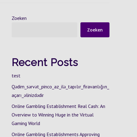
Zoeken
Zoeken
Recent Posts
test
Qədim_sərvət_pinco_az_ilə_tapılır_firavanlığın_
açarı_əlinizdədir
Online Gambling Establishment Real Cash: An
Overview to Winning Huge in the Virtual
Gaming World
Online Gambling Establishments Approving