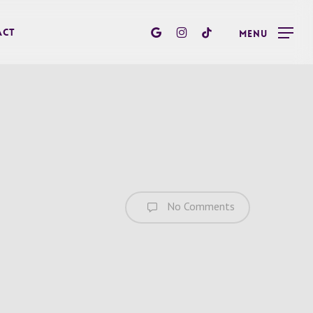
google-
instagram
tiktok
act
Menu
plus
No Comments