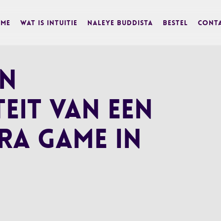
me
Wat is Intuitie
Naleye Buddista
BESTEL
Cont
en
eit van een
ra Game in