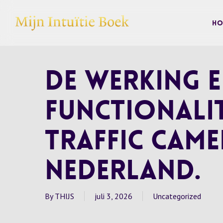
Skip
to
Ho
main
content
De werking 
functionalit
Traffic Came
Nederland.
By
THIJS
juli 3, 2026
Uncategorized