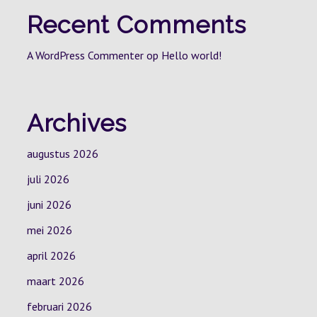
Recent Comments
A WordPress Commenter
op
Hello world!
Archives
augustus 2026
juli 2026
juni 2026
mei 2026
april 2026
maart 2026
februari 2026