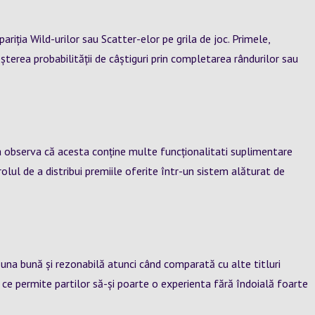
ariția Wild-urilor sau Scatter-elor pe grila de joc. Primele,
terea probabilității de câștiguri prin completarea rândurilor sau
a observa că acesta conține multe funcționalitati suplimentare
lul de a distribui premiile oferite într-un sistem alăturat de
 una bună și rezonabilă atunci când comparată cu alte titluri
 ce permite partilor să-și poarte o experienta fără îndoială foarte