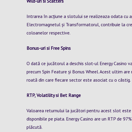
Wild-uri si Scatters
Intrarea în acțiune a slotului se realizeaza odata cu ap
Electromagnetul și Transformatorul, contribuie la creș
coloanelor respective.
Bonus-uri si Free Spins
O dată ce jucătorul a deschis slot-ul Energy Casino v
precum Spin Feature și Bonus Wheel. Acest ultim are ro
roată din care fiecare sector este asociat cu o câstig.
RTP, Volatility si Bet Range
Valoarea returnului la jucători pentru acest slot este
disponibile pe piata. Energy Casino are un RTP de 97%
plăcută.