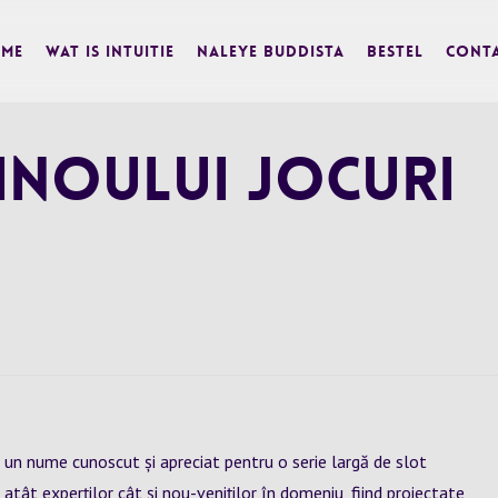
me
Wat is Intuitie
Naleye Buddista
BESTEL
Cont
inoului Jocuri
 un nume cunoscut și apreciat pentru o serie largă de slot
atât experților cât și nou-veniților în domeniu, fiind proiectate