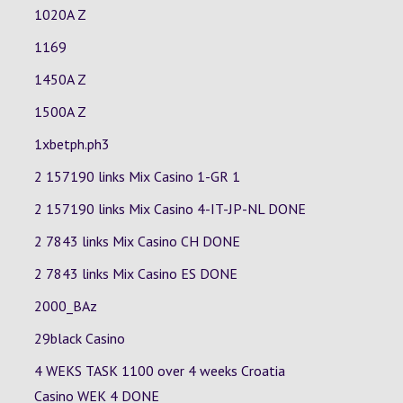
1020A Z
1169
1450A Z
1500A Z
1xbetph.ph3
2 157190 links Mix Casino
1-GR
1
2 157190 links Mix Casino
4-IT-JP-NL
DONE
2 7843 links Mix Casino
CH
DONE
2 7843 links Mix Casino
ES
DONE
2000_BAz
29black Casino
4 WEKS TASK 1100 over 4 weeks Croatia
Casino
WEK 4
DONE