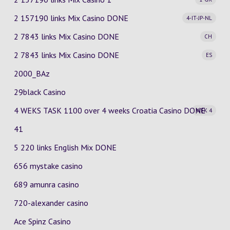
2 157190 links Mix Casino
DONE
4-IT-JP-NL
2 7843 links Mix Casino
DONE
CH
2 7843 links Mix Casino
DONE
ES
2000_BAz
29black Casino
4 WEKS TASK 1100 over 4 weeks Croatia Casino
DONE
WEK 4
41
5 220 links English Mix DONE
656 mystake casino
689 amunra casino
720-alexander casino
Ace Spinz Casino