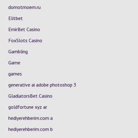
domotmoem.ru
Elitbet
EmirBet Casino
FoxSlots Casino
Gambling
Game
games
generative ai adobe photoshop 3
GladiatorsBet Casino
goldfortune xyz ar
hediyerehberim.com a
hediyerehberim.com b