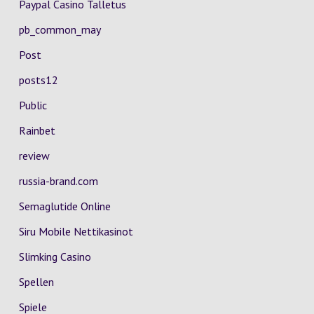
Paypal Casino Talletus
pb_common_may
Post
posts12
Public
Rainbet
review
russia-brand.com
Semaglutide Online
Siru Mobile Nettikasinot
Slimking Casino
Spellen
Spiele