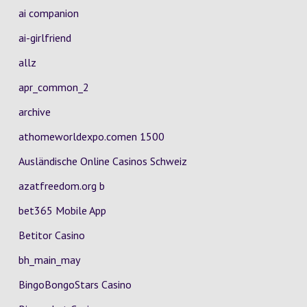
ai companion
ai-girlfriend
allz
apr_common_2
archive
athomeworldexpo.comen 1500
Ausländische Online Casinos Schweiz
azatfreedom.org b
bet365 Mobile App
Betitor Casino
bh_main_may
BingoBongoStars Casino