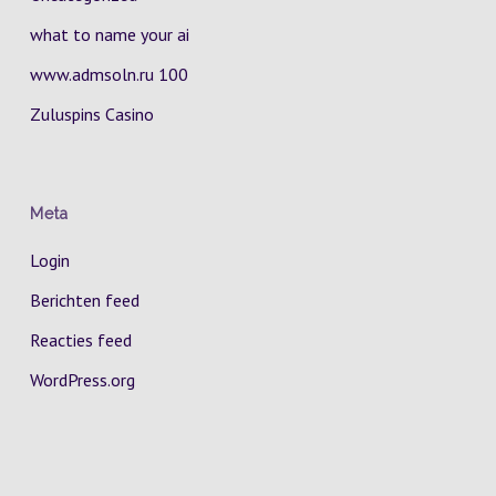
what to name your ai
www.admsoln.ru 100
Zuluspins Casino
Meta
Login
Berichten feed
Reacties feed
WordPress.org