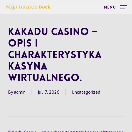
Skip
Menu
to
main
Kakadu Casino –
content
opis i
charakterystyka
kasyna
wirtualnego.
By
admin
juli 7, 2026
Uncategorized