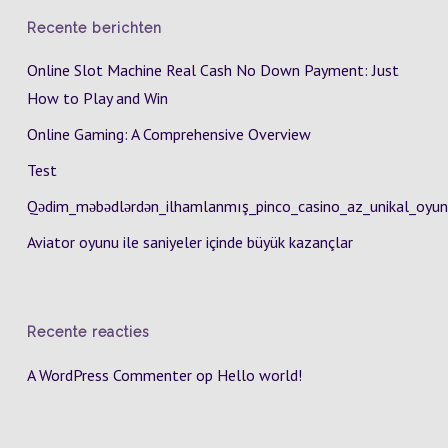
Recente berichten
Online Slot Machine Real Cash No Down Payment: Just
How to Play and Win
Online Gaming: A Comprehensive Overview
Test
Qədim_məbədlərdən_ilhamlanmış_pinco_casino_az_unikal_oyun
Aviator oyunu ile saniyeler içinde büyük kazançlar
Recente reacties
A WordPress Commenter
op
Hello world!