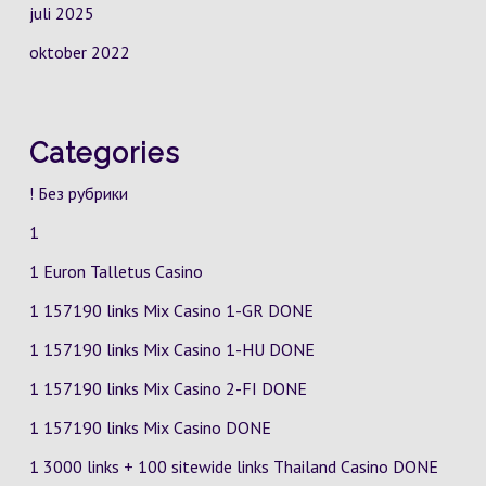
juli 2025
oktober 2022
Categories
! Без рубрики
1
1 Euron Talletus Casino
1 157190 links Mix Casino
1-GR
DONE
1 157190 links Mix Casino
1-HU
DONE
1 157190 links Mix Casino
2-FI
DONE
1 157190 links Mix Casino DONE
1 3000 links + 100 sitewide links Thailand Casino DONE