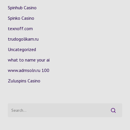
Spinhub Casino
Spinko Casino
texnoff.com
trudogolikam.ru
Uncategorized
what to name your ai
www.admsoln.ru 100
Zuluspins Casino