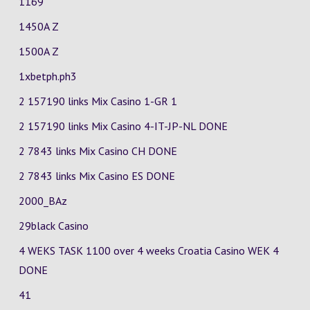
1169
1450A Z
1500A Z
1xbetph.ph3
2 157190 links Mix Casino
1-GR
1
2 157190 links Mix Casino
4-IT-JP-NL
DONE
2 7843 links Mix Casino
CH
DONE
2 7843 links Mix Casino
ES
DONE
2000_BAz
29black Casino
4 WEKS TASK 1100 over 4 weeks Croatia Casino
WEK 4
DONE
41