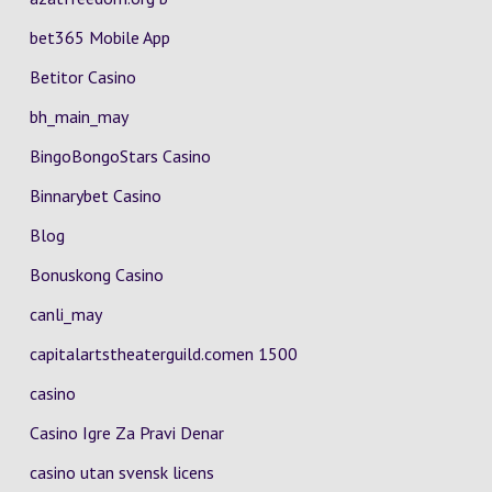
bet365 Mobile App
Betitor Casino
bh_main_may
BingoBongoStars Casino
Binnarybet Casino
Blog
Bonuskong Casino
canli_may
capitalartstheaterguild.comen 1500
casino
Casino Igre Za Pravi Denar
casino utan svensk licens