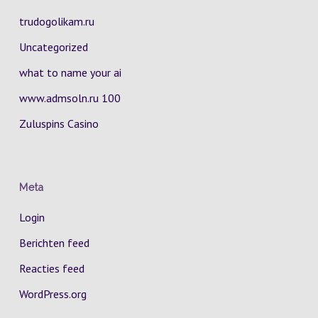
trudogolikam.ru
Uncategorized
what to name your ai
www.admsoln.ru 100
Zuluspins Casino
Meta
Login
Berichten feed
Reacties feed
WordPress.org