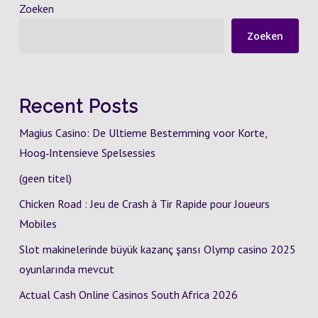
Zoeken
Zoeken
Recent Posts
Magius Casino: De Ultieme Bestemming voor Korte,
Hoog‑Intensieve Spelsessies
(geen titel)
Chicken Road : Jeu de Crash à Tir Rapide pour Joueurs
Mobiles
Slot makinelerinde büyük kazanç şansı Olymp casino 2025
oyunlarında mevcut
Actual Cash Online Casinos South Africa 2026