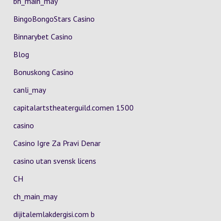
bh_main_may
BingoBongoStars Casino
Binnarybet Casino
Blog
Bonuskong Casino
canli_may
capitalartstheaterguild.comen 1500
casino
Casino Igre Za Pravi Denar
casino utan svensk licens
CH
ch_main_may
dijitalemlakdergisi.com b