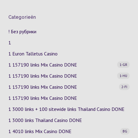
Categorieën
! Без рубрики
1
1 Euron Talletus Casino
1 157190 links Mix Casino
DONE
1-GR
1 157190 links Mix Casino
DONE
1-HU
1 157190 links Mix Casino
DONE
2-FI
1 157190 links Mix Casino DONE
1 3000 links + 100 sitewide links Thailand Casino DONE
1 3000 links Thailand Casino DONE
1 4010 links Mix Casino
DONE
BG