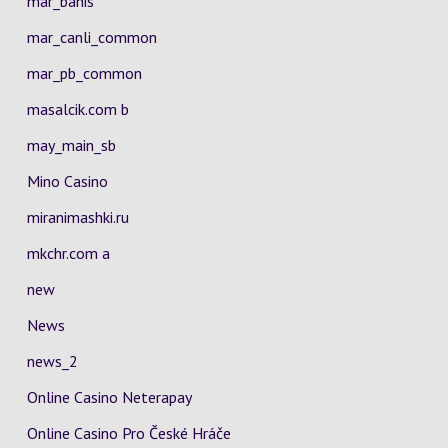
mar_bahis
mar_canli_common
mar_pb_common
masalcik.com b
may_main_sb
Mino Casino
miranimashki.ru
mkchr.com a
new
News
news_2
Online Casino Neterapay
Online Casino Pro České Hráče