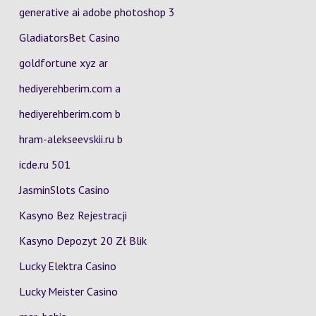
generative ai adobe photoshop 3
GladiatorsBet Casino
goldfortune xyz ar
hediyerehberim.com a
hediyerehberim.com b
hram-alekseevskii.ru b
icde.ru 501
JasminSlots Casino
Kasyno Bez Rejestracji
Kasyno Depozyt 20 Zł Blik
Lucky Elektra Casino
Lucky Meister Casino