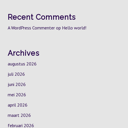
Recent Comments
A WordPress Commenter
op
Hello world!
Archives
augustus 2026
juli 2026
juni 2026
mei 2026
april 2026
maart 2026
februari 2026