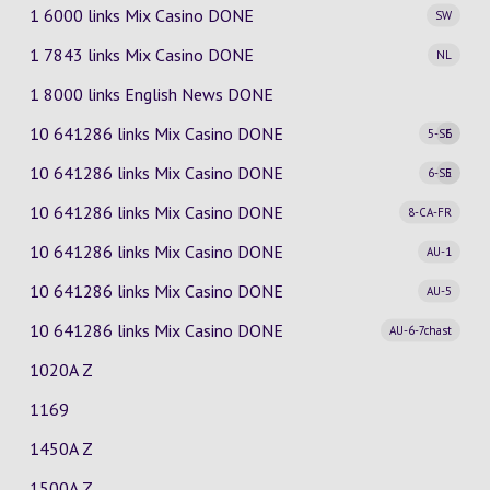
1 6000 links Mix Casino
DONE
SW
1 7843 links Mix Casino
DONE
NL
1 8000 links English News DONE
10 641286 links Mix Casino
DONE
5-SE
6
10 641286 links Mix Casino
DONE
6-SE
5
10 641286 links Mix Casino
DONE
8-CA-FR
10 641286 links Mix Casino
DONE
AU-1
10 641286 links Mix Casino
DONE
AU-5
10 641286 links Mix Casino
DONE
AU-6-7chast
1020A Z
1169
1450A Z
1500A Z