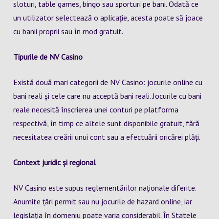
sloturi, table games, bingo sau sporturi pe bani. Odată ce
un utilizator selectează o aplicație, acesta poate să joace
cu banii proprii sau în mod gratuit.
Tipurile de NV Casino
Există două mari categorii de NV Casino: jocurile online cu
bani reali și cele care nu acceptă bani reali. Jocurile cu bani
reale necesită înscrierea unei conturi pe platforma
respectivă, în timp ce altele sunt disponibile gratuit, fără
necesitatea creării unui cont sau a efectuării oricărei plăți.
Context juridic și regional
NV Casino este supus reglementărilor naționale diferite.
Anumite țări permit sau nu jocurile de hazard online, iar
legislația în domeniu poate varia considerabil. În Statele