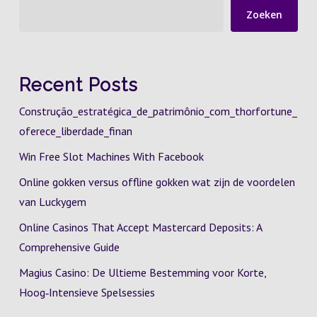
Zoeken
Recent Posts
Construção_estratégica_de_patrimônio_com_thorfortune_
oferece_liberdade_finan
Win Free Slot Machines With Facebook
Online gokken versus offline gokken wat zijn de voordelen
van Luckygem
Online Casinos That Accept Mastercard Deposits: A
Comprehensive Guide
Magius Casino: De Ultieme Bestemming voor Korte,
Hoog‑Intensieve Spelsessies