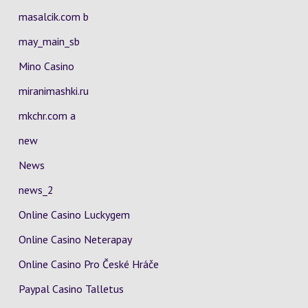
masalcik.com b
may_main_sb
Mino Casino
miranimashki.ru
mkchr.com a
new
News
news_2
Online Casino Luckygem
Online Casino Neterapay
Online Casino Pro České Hráče
Paypal Casino Talletus