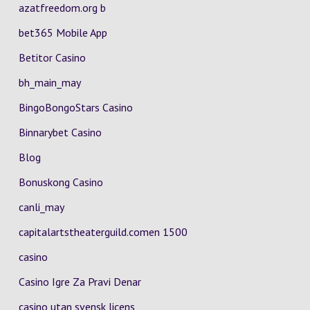
azatfreedom.org b
bet365 Mobile App
Betitor Casino
bh_main_may
BingoBongoStars Casino
Binnarybet Casino
Blog
Bonuskong Casino
canli_may
capitalartstheaterguild.comen 1500
casino
Casino Igre Za Pravi Denar
casino utan svensk licens