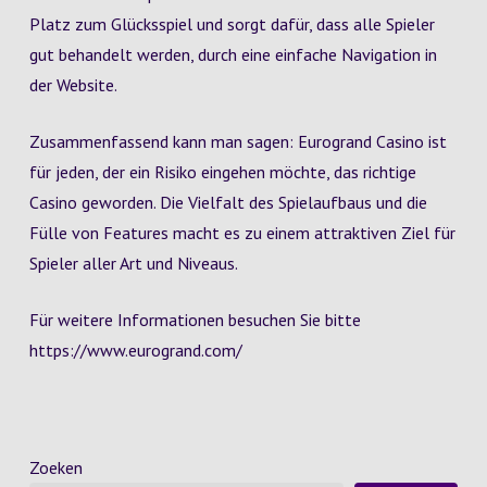
Platz zum Glücksspiel und sorgt dafür, dass alle Spieler
gut behandelt werden, durch eine einfache Navigation in
der Website.
Zusammenfassend kann man sagen: Eurogrand Casino ist
für jeden, der ein Risiko eingehen möchte, das richtige
Casino geworden. Die Vielfalt des Spielaufbaus und die
Fülle von Features macht es zu einem attraktiven Ziel für
Spieler aller Art und Niveaus.
Für weitere Informationen besuchen Sie bitte
https://www.eurogrand.com/
Zoeken