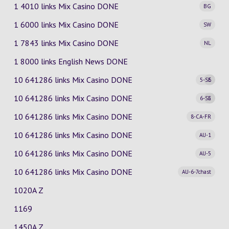
1 4010 links Mix Casino
DONE
BG
1 6000 links Mix Casino
DONE
SW
1 7843 links Mix Casino
DONE
NL
1 8000 links English News DONE
10 641286 links Mix Casino
DONE
5-SE
6
10 641286 links Mix Casino
DONE
6-SE
5
10 641286 links Mix Casino
DONE
8-CA-FR
10 641286 links Mix Casino
DONE
AU-1
10 641286 links Mix Casino
DONE
AU-5
10 641286 links Mix Casino
DONE
AU-6-7chast
1020A Z
1169
1450A Z