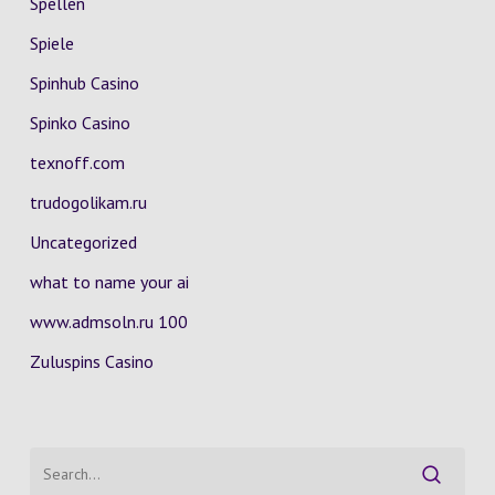
Spellen
Spiele
Spinhub Casino
Spinko Casino
texnoff.com
trudogolikam.ru
Uncategorized
what to name your ai
www.admsoln.ru 100
Zuluspins Casino