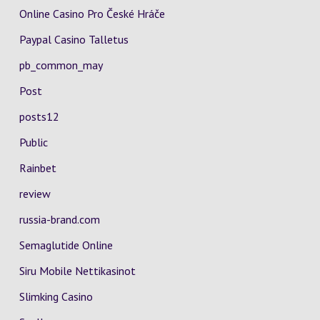
Online Casino Pro České Hráče
Paypal Casino Talletus
pb_common_may
Post
posts12
Public
Rainbet
review
russia-brand.com
Semaglutide Online
Siru Mobile Nettikasinot
Slimking Casino