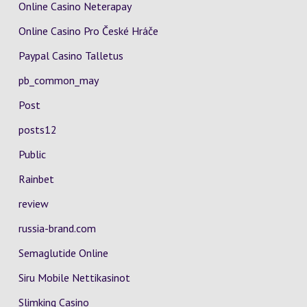
Online Casino Neterapay
Online Casino Pro České Hráče
Paypal Casino Talletus
pb_common_may
Post
posts12
Public
Rainbet
review
russia-brand.com
Semaglutide Online
Siru Mobile Nettikasinot
Slimking Casino