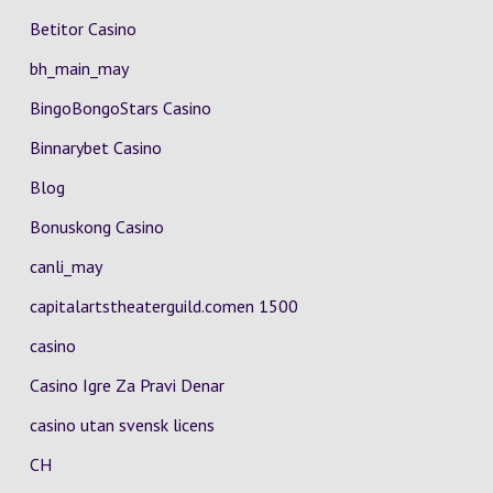
Betitor Casino
bh_main_may
BingoBongoStars Casino
Binnarybet Casino
Blog
Bonuskong Casino
canli_may
capitalartstheaterguild.comen 1500
casino
Casino Igre Za Pravi Denar
casino utan svensk licens
CH