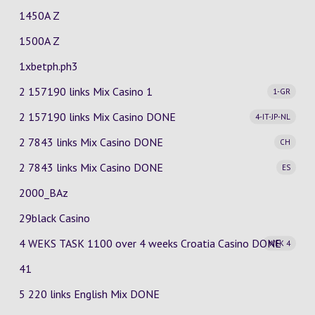
1450A Z
1500A Z
1xbetph.ph3
2 157190 links Mix Casino
1
1-GR
2 157190 links Mix Casino
DONE
4-IT-JP-NL
2 7843 links Mix Casino
DONE
CH
2 7843 links Mix Casino
DONE
ES
2000_BAz
29black Casino
4 WEKS TASK 1100 over 4 weeks Croatia Casino
DONE
WEK 4
41
5 220 links English Mix DONE