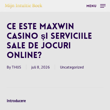
Skip
Menu
to
main
Ce este Maxwin
content
Casino și serviciile
sale de jocuri
online?
By
THIJS
juli 8, 2026
Uncategorized
Introducere