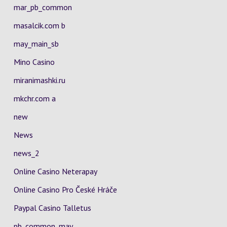
mar_pb_common
masalcik.com b
may_main_sb
Mino Casino
miranimashki.ru
mkchr.com a
new
News
news_2
Online Casino Neterapay
Online Casino Pro České Hráče
Paypal Casino Talletus
pb_common_may