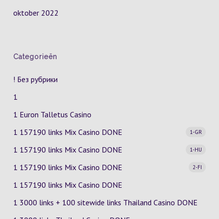
oktober 2022
Categorieën
! Без рубрики
1
1 Euron Talletus Casino
1 157190 links Mix Casino
DONE
1-GR
1 157190 links Mix Casino
DONE
1-HU
1 157190 links Mix Casino
DONE
2-FI
1 157190 links Mix Casino DONE
1 3000 links + 100 sitewide links Thailand Casino DONE