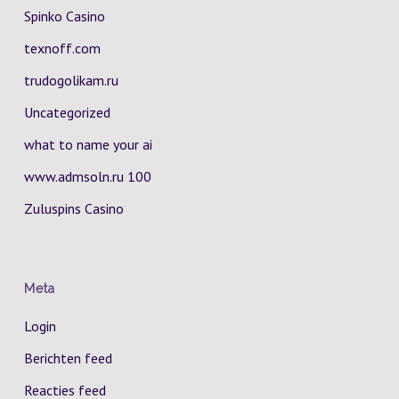
Spinko Casino
texnoff.com
trudogolikam.ru
Uncategorized
what to name your ai
www.admsoln.ru 100
Zuluspins Casino
Meta
Login
Berichten feed
Reacties feed