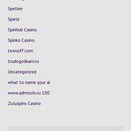
Spellen
Spiele
Spinhub Casino
Spinko Casino
texnoff.com
trudogolikam.ru
Uncategorized
what to name your ai
www.admsoln.ru 100
Zuluspins Casino