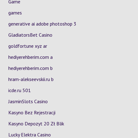
Game
games
generative ai adobe photoshop 3
GladiatorsBet Casino
goldfortune xyz ar
hediyerehberim.com a
hediyerehberim.com b
hram-alekseevskii.ru b
icde.ru 501
JasminSlots Casino
Kasyno Bez Rejestracji
Kasyno Depozyt 20 Zł Blik
Lucky Elektra Casino