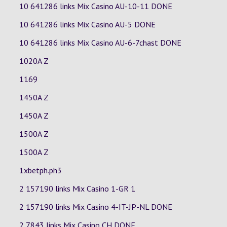
10 641286 links Mix Casino
AU-10-11
DONE
10 641286 links Mix Casino
AU-5
DONE
10 641286 links Mix Casino
AU-6-7chast
DONE
1020A Z
1169
1450A Z
1450A Z
1500A Z
1500A Z
1xbetph.ph3
2 157190 links Mix Casino
1-GR
1
2 157190 links Mix Casino
4-IT-JP-NL
DONE
2 7843 links Mix Casino
CH
DONE