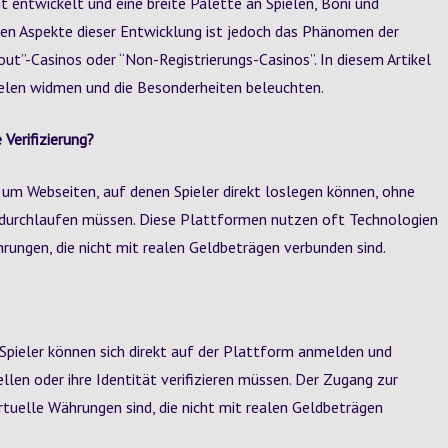
t entwickelt und eine breite Palette an Spielen, Boni und
ten Aspekte dieser Entwicklung ist jedoch das Phänomen der
out”-Casinos oder “Non-Registrierungs-Casinos”. In diesem Artikel
ielen widmen und die Besonderheiten beleuchten.
Verifizierung?
g um Webseiten, auf denen Spieler direkt loslegen können, ohne
ss durchlaufen müssen. Diese Plattformen nutzen oft Technologien
rungen, die nicht mit realen Geldbeträgen verbunden sind.
: Spieler können sich direkt auf der Plattform anmelden und
ellen oder ihre Identität verifizieren müssen. Der Zugang zur
rtuelle Währungen sind, die nicht mit realen Geldbeträgen