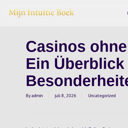
Skip
to
main
content
Casinos ohne 
Ein Überblick
Besonderheit
By
admin
juli 8, 2026
Uncategorized