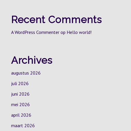
Recent Comments
A WordPress Commenter
op
Hello world!
Archives
augustus 2026
juli 2026
juni 2026
mei 2026
april 2026
maart 2026