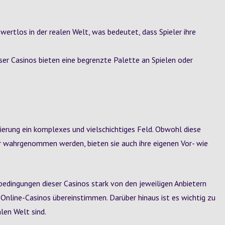
 wertlos in der realen Welt, was bedeutet, dass Spieler ihre
ieser Casinos bieten eine begrenzte Palette an Spielen oder
ierung ein komplexes und vielschichtiges Feld. Obwohl diese
er wahrgenommen werden, bieten sie auch ihre eigenen Vor- wie
bedingungen dieser Casinos stark von den jeweiligen Anbietern
Online-Casinos übereinstimmen. Darüber hinaus ist es wichtig zu
len Welt sind.