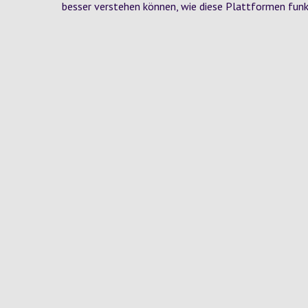
besser verstehen können, wie diese Plattformen funk