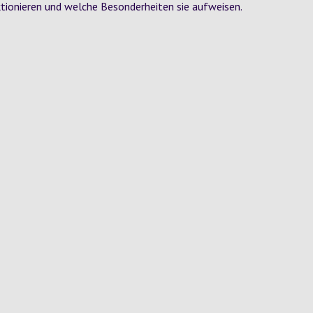
tionieren und welche Besonderheiten sie aufweisen.