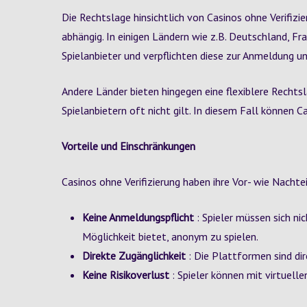
Die Rechtslage hinsichtlich von Casinos ohne Verifiz
abhängig. In einigen Ländern wie z.B. Deutschland, Fr
Spielanbieter und verpflichten diese zur Anmeldung und
Andere Länder bieten hingegen eine flexiblere Rechtsl
Spielanbietern oft nicht gilt. In diesem Fall können Ca
Vorteile und Einschränkungen
Casinos ohne Verifizierung haben ihre Vor- wie Nachtei
Keine Anmeldungspflicht
: Spieler müssen sich nic
Möglichkeit bietet, anonym zu spielen.
Direkte Zugänglichkeit
: Die Plattformen sind di
Keine Risikoverlust
: Spieler können mit virtuell