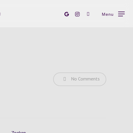
google-
instagram
tiktok
t
Menu
plus
No Comments
Zoeken