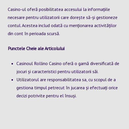
Casino-ul oferă posibilitatea accesului la informațiile
necesare pentru utilizatorii care dorește să-și gestioneze
contul. Acestea includ odată cu menționarea activităților
din cont în perioada scursă.
Punctele Cheie ale Articolului
Casinoul Rollino Casino oferă o gamă diversificată de
jocuri și caracteristici pentru utilizatorii săi.
Utilizatorul are responsabilitatea sa, cu scopul de a
gestiona timpul petrecut în jucarea și efectuați orice
decizi potrivite pentru el însuși.