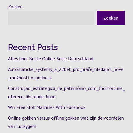
Zoeken
Zoeken
Recent Posts
Alles über Beste Online-Seite Deutschland
Automatické_systémy_a_22bet_pro_hráče_hledající_nové
_možnosti_v_online_k
Construção_estratégica_de_patrimônio_com_thorfortune_
oferece_liberdade_finan
Win Free Slot Machines With Facebook
Online gokken versus offline gokken wat zijn de voordelen
van Luckygem