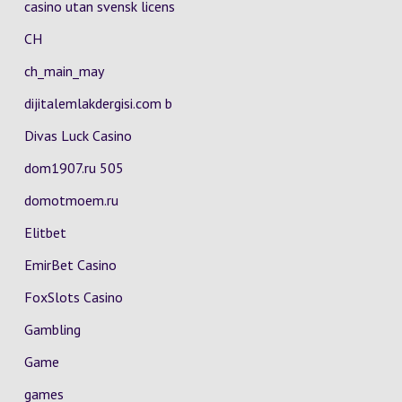
casino utan svensk licens
CH
ch_main_may
dijitalemlakdergisi.com b
Divas Luck Casino
dom1907.ru 505
domotmoem.ru
Elitbet
EmirBet Casino
FoxSlots Casino
Gambling
Game
games