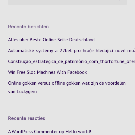
Recente berichten
Alles über Beste Online-Seite Deutschland
Automatické_systémy_a_22bet_pro_hráče_hledající_nové_mož
Construção_estratégica_de_patrimônio_com_thorfortune_ofer
Win Free Slot Machines With Facebook
Online gokken versus offline gokken wat zijn de voordelen
van Luckygem
Recente reacties
A WordPress Commenter
op
Hello world!