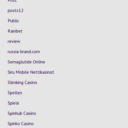
Post
posts12
Public
Rainbet
review
russia-brand.com
Semaglutide Online
Siru Mobile Nettikasinot
Slimking Casino
Spellen
Spiele
Spinhub Casino
Spinko Casino