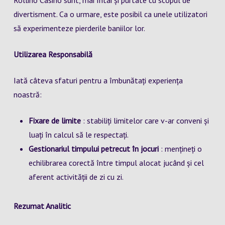
Rollino Casino sunt, mai întâi și purtate cu scopul de
divertisment. Ca o urmare, este posibil ca unele utilizatori
să experimenteze pierderile baniilor lor.
Utilizarea Responsabilă
Iată câteva sfaturi pentru a îmbunătați experiența
noastră:
Fixare de limite
: stabiliți limitelor care v-ar conveni și
luați în calcul să le respectați.
Gestionariul timpului petrecut în jocuri
: mențineți o
echilibrarea corectă între timpul alocat jucând și cel
aferent activității de zi cu zi.
Rezumat Analitic