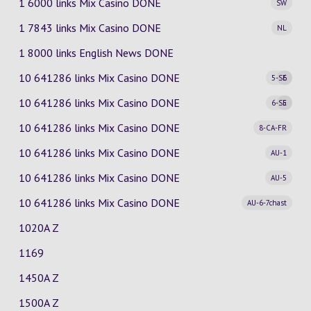
1 6000 links Mix Casino
DONE
SW
1 7843 links Mix Casino
DONE
NL
1 8000 links English News DONE
10 641286 links Mix Casino
DONE
5-SE
6
10 641286 links Mix Casino
DONE
6-SE
5
10 641286 links Mix Casino
DONE
8-CA-FR
10 641286 links Mix Casino
DONE
AU-1
10 641286 links Mix Casino
DONE
AU-5
10 641286 links Mix Casino
DONE
AU-6-7chast
1020A Z
1169
1450A Z
1500A Z