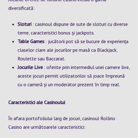
diversificată:
Sloturi
: casinoul dispune de sute de sloturi cu diverse
teme, caracteristici bonus și jackpots.
Table Games
: jucătorii pot să se bucure de experiența
claselor clare ale jocurilor pe masă ca Blackjack,
Roulette sau Baccarat.
Jocurile Live
: oferite prin intermediul unei camere live,
aceste jocuri permit utilizatorilor să joace împreună
cu o cameră și un moderátor prezent în timp real.
Caracteristici ale Casinoului
În afara portofoliului larg de jocuri, casinoul Rollino
Casino are următoarele caracteristici: