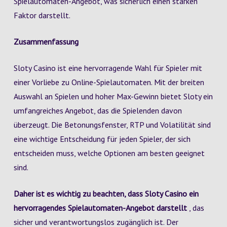
Spielautomaten-Angebot, was sicherlich einen starken
Faktor darstellt.
Zusammenfassung
Sloty Casino ist eine hervorragende Wahl für Spieler mit
einer Vorliebe zu Online-Spielautomaten. Mit der breiten
Auswahl an Spielen und hoher Max-Gewinn bietet Sloty ein
umfangreiches Angebot, das die Spielenden davon
überzeugt. Die Betonungsfenster, RTP und Volatilität sind
eine wichtige Entscheidung für jeden Spieler, der sich
entscheiden muss, welche Optionen am besten geeignet
sind.
Daher ist es wichtig zu beachten, dass Sloty Casino ein
hervorragendes Spielautomaten-Angebot darstellt
, das
sicher und verantwortungslos zugänglich ist. Der