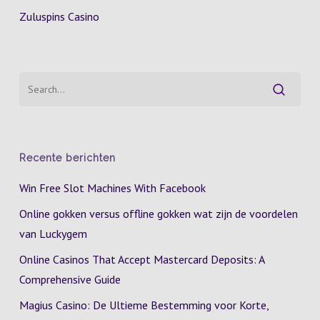
Zuluspins Casino
Recente berichten
Win Free Slot Machines With Facebook
Online gokken versus offline gokken wat zijn de voordelen
van Luckygem
Online Casinos That Accept Mastercard Deposits: A
Comprehensive Guide
Magius Casino: De Ultieme Bestemming voor Korte,