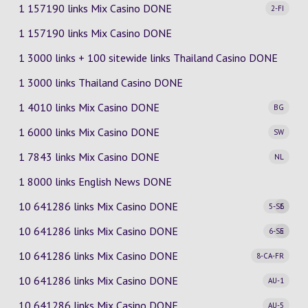
1 157190 links Mix Casino
DONE
2-FI
1 157190 links Mix Casino DONE
1 3000 links + 100 sitewide links Thailand Casino DONE
1 3000 links Thailand Casino DONE
1 4010 links Mix Casino
DONE
BG
1 6000 links Mix Casino
DONE
SW
1 7843 links Mix Casino
DONE
NL
1 8000 links English News DONE
10 641286 links Mix Casino
DONE
5-SE
6
10 641286 links Mix Casino
DONE
6-SE
5
10 641286 links Mix Casino
DONE
8-CA-FR
10 641286 links Mix Casino
DONE
AU-1
10 641286 links Mix Casino
DONE
AU-5