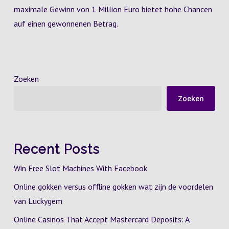
maximale Gewinn von 1 Million Euro bietet hohe Chancen
auf einen gewonnenen Betrag.
Zoeken
Zoeken
Recent Posts
Win Free Slot Machines With Facebook
Online gokken versus offline gokken wat zijn de voordelen
van Luckygem
Online Casinos That Accept Mastercard Deposits: A