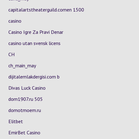
capitalartstheaterguild.comen 1500
casino
Casino Igre Za Pravi Denar
casino utan svensk licens
CH
ch_main_may
dijitalemlakdergisi.com b
Divas Luck Casino
dom1907.ru 505
domotmoem.ru
Elitbet
EmirBet Casino