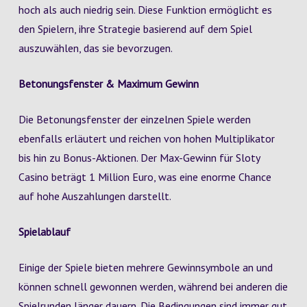
hoch als auch niedrig sein. Diese Funktion ermöglicht es
den Spielern, ihre Strategie basierend auf dem Spiel
auszuwählen, das sie bevorzugen.
Betonungsfenster & Maximum Gewinn
Die Betonungsfenster der einzelnen Spiele werden
ebenfalls erläutert und reichen von hohen Multiplikator
bis hin zu Bonus-Aktionen. Der Max-Gewinn für Sloty
Casino beträgt 1 Million Euro, was eine enorme Chance
auf hohe Auszahlungen darstellt.
Spielablauf
Einige der Spiele bieten mehrere Gewinnsymbole an und
können schnell gewonnen werden, während bei anderen die
Spielrunden länger dauern. Die Bedingungen sind immer gut