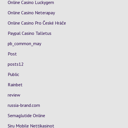
Online Casino Luckygem
Online Casino Neterapay
Online Casino Pro České Hráče
Paypal Casino Talletus
pb_common_may
Post
posts12
Public
Rainbet
review
russia-brand.com
Semaglutide Online
Siru Mobile Nettikasinot