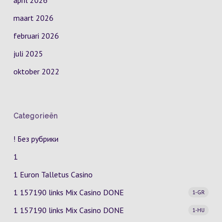
april 2026
maart 2026
februari 2026
juli 2025
oktober 2022
Categorieën
! Без рубрики
1
1 Euron Talletus Casino
1 157190 links Mix Casino
DONE
1-GR
1 157190 links Mix Casino
DONE
1-HU