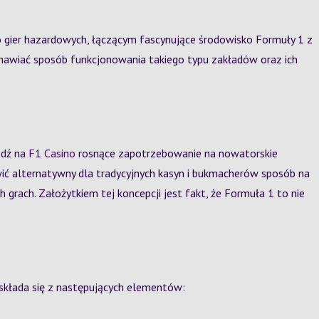
 gier hazardowych, łączącym fascynujące środowisko Formuły 1 z
awiać sposób funkcjonowania takiego typu zakładów oraz ich
edź na
F1 Casino
rosnące zapotrzebowanie na nowatorskie
ić alternatywny dla tradycyjnych kasyn i bukmacherów sposób na
rach. Założytkiem tej koncepcji jest fakt, że Formuła 1 to nie
składa się z następujących elementów: