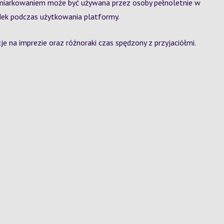
miarkowaniem może być używana przez osoby pełnoletnie w
dek podczas użytkowania platformy.
e na imprezie oraz różnoraki czas spędzony z przyjaciółmi.