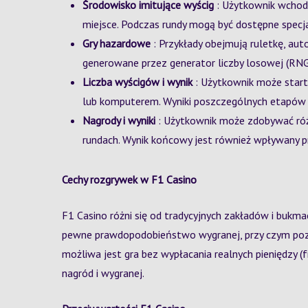
Środowisko imitujące wyścig
: Użytkownik wchodz
miejsce. Podczas rundy mogą być dostępne specja
Gry hazardowe
: Przykłady obejmują ruletkę, aut
generowane przez generator liczby losowej (RNG
Liczba wyścigów i wynik
: Użytkownik może start
lub komputerem. Wyniki poszczególnych etapów s
Nagrody i wyniki
: Użytkownik może zdobywać róż
rundach. Wynik końcowy jest również wpływany p
Cechy rozgrywek w F1 Casino
F1 Casino różni się od tradycyjnych zakładów i bukmac
pewne prawdopodobieństwo wygranej, przy czym poz
możliwa jest gra bez wypłacania realnych pieniędzy (
nagród i wygranej.