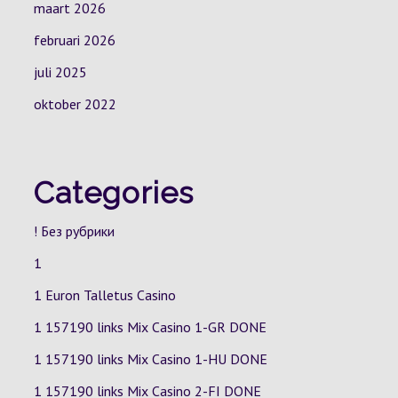
maart 2026
februari 2026
juli 2025
oktober 2022
Categories
! Без рубрики
1
1 Euron Talletus Casino
1 157190 links Mix Casino
1-GR
DONE
1 157190 links Mix Casino
1-HU
DONE
1 157190 links Mix Casino
2-FI
DONE