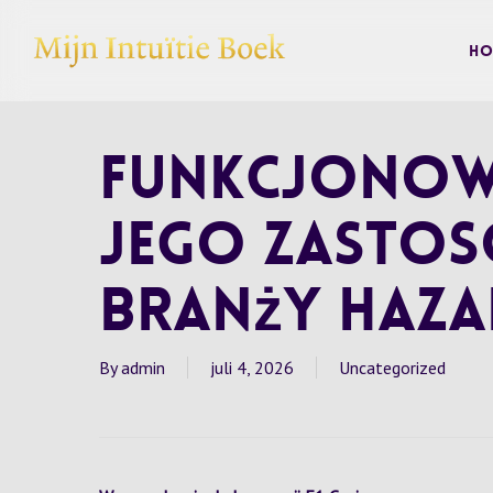
Skip
to
Ho
main
content
Funkcjonowa
jego zasto
branży haz
By
admin
juli 4, 2026
Uncategorized