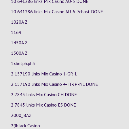
10 641286 links Mix Casino
AU-5
DONE
10 641286 links Mix Casino
AU-6-7chast
DONE
1020A Z
1169
1450A Z
1500A Z
1xbetph.ph3
2 157190 links Mix Casino
1-GR
1
2 157190 links Mix Casino
4-IT-JP-NL
DONE
2 7843 links Mix Casino
CH
DONE
2 7843 links Mix Casino
ES
DONE
2000_BAz
29black Casino