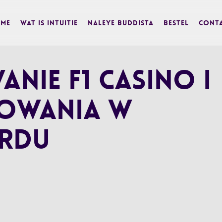
me
Wat is Intuitie
Naleye Buddista
BESTEL
Cont
nie F1 Casino i
sowania w
ardu