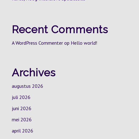
Recent Comments
A WordPress Commenter
op
Hello world!
Archives
augustus 2026
juli 2026
juni 2026
mei 2026
april 2026