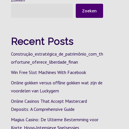
Zoeken
Recent Posts
Construção_estratégica_de_patrimônio_com_th
orfortune_oferece_liberdade_finan
Win Free Slot Machines With Facebook
Online gokken versus offline gokken wat zijn de
voordelen van Luckygem
Online Casinos That Accept Mastercard
Deposits: A Comprehensive Guide
Magius Casino: De Ultieme Bestemming voor
Korte, Hoog‑Intensieve Spelsessies