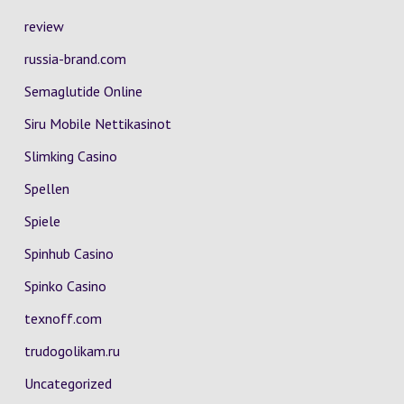
review
russia-brand.com
Semaglutide Online
Siru Mobile Nettikasinot
Slimking Casino
Spellen
Spiele
Spinhub Casino
Spinko Casino
texnoff.com
trudogolikam.ru
Uncategorized