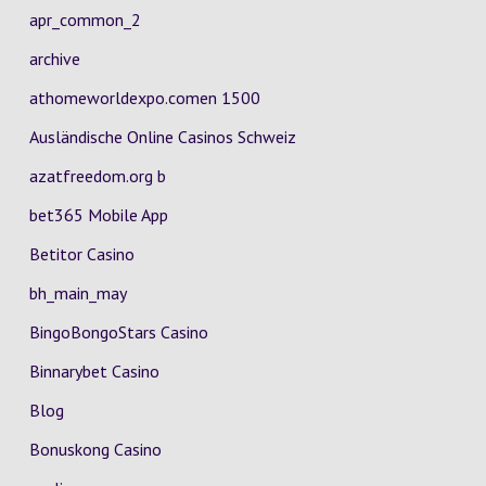
apr_common_2
archive
athomeworldexpo.comen 1500
Ausländische Online Casinos Schweiz
azatfreedom.org b
bet365 Mobile App
Betitor Casino
bh_main_may
BingoBongoStars Casino
Binnarybet Casino
Blog
Bonuskong Casino