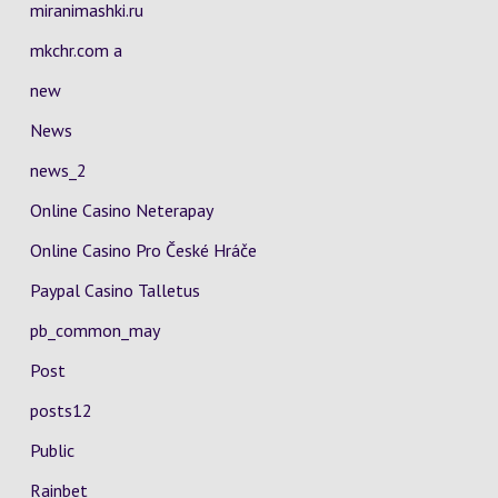
miranimashki.ru
mkchr.com a
new
News
news_2
Online Casino Neterapay
Online Casino Pro České Hráče
Paypal Casino Talletus
pb_common_may
Post
posts12
Public
Rainbet