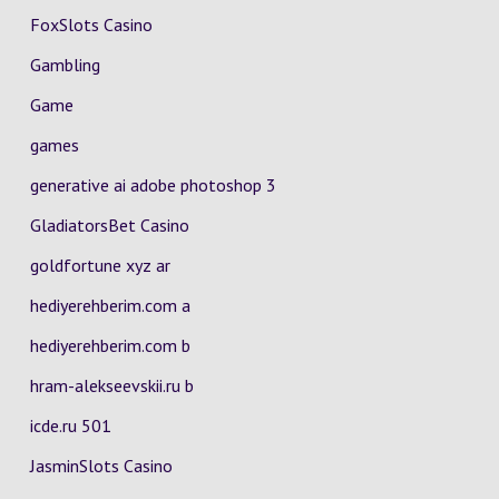
FoxSlots Casino
Gambling
Game
games
generative ai adobe photoshop 3
GladiatorsBet Casino
goldfortune xyz ar
hediyerehberim.com a
hediyerehberim.com b
hram-alekseevskii.ru b
icde.ru 501
JasminSlots Casino