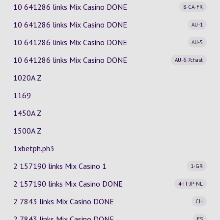
10 641286 links Mix Casino
DONE
8-CA-FR
10 641286 links Mix Casino
DONE
AU-1
10 641286 links Mix Casino
DONE
AU-5
10 641286 links Mix Casino
DONE
AU-6-7chast
1020A Z
1169
1450A Z
1500A Z
1xbetph.ph3
2 157190 links Mix Casino
1
1-GR
2 157190 links Mix Casino
DONE
4-IT-JP-NL
2 7843 links Mix Casino
DONE
CH
2 7843 links Mix Casino
DONE
ES