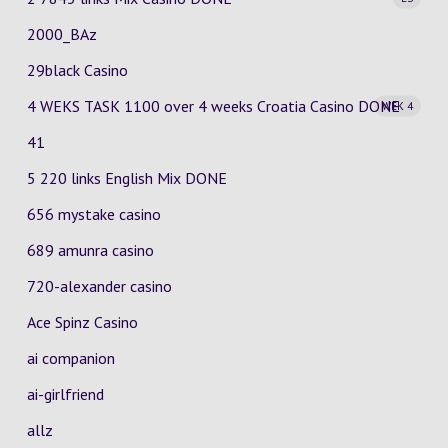
2000_BAz
29black Casino
4 WEKS TASK 1100 over 4 weeks Croatia Casino
DONE
WEK 4
41
5 220 links English Mix DONE
656 mystake casino
689 amunra casino
720-alexander casino
Ace Spinz Casino
ai companion
ai-girlfriend
allz