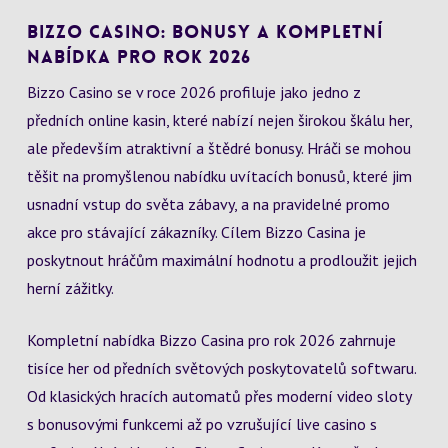
Bizzo Casino: Bonusy a kompletní
nabídka pro rok 2026
Bizzo Casino se v roce 2026 profiluje jako jedno z
předních online kasin, které nabízí nejen širokou škálu her,
ale především atraktivní a štědré bonusy. Hráči se mohou
těšit na promyšlenou nabídku uvítacích bonusů, které jim
usnadní vstup do světa zábavy, a na pravidelné promo
akce pro stávající zákazníky. Cílem Bizzo Casina je
poskytnout hráčům maximální hodnotu a prodloužit jejich
herní zážitky.
Kompletní nabídka Bizzo Casina pro rok 2026 zahrnuje
tisíce her od předních světových poskytovatelů softwaru.
Od klasických hracích automatů přes moderní video sloty
s bonusovými funkcemi až po vzrušující live casino s