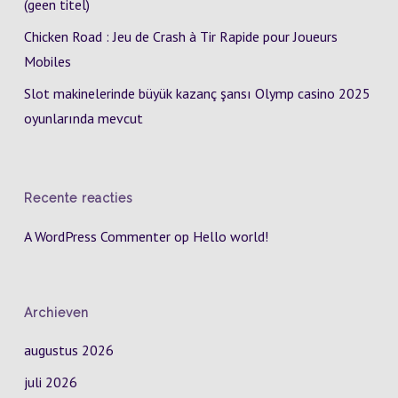
(geen titel)
Chicken Road : Jeu de Crash à Tir Rapide pour Joueurs
Mobiles
Slot makinelerinde büyük kazanç şansı Olymp casino 2025
oyunlarında mevcut
Recente reacties
A WordPress Commenter
op
Hello world!
Archieven
augustus 2026
juli 2026