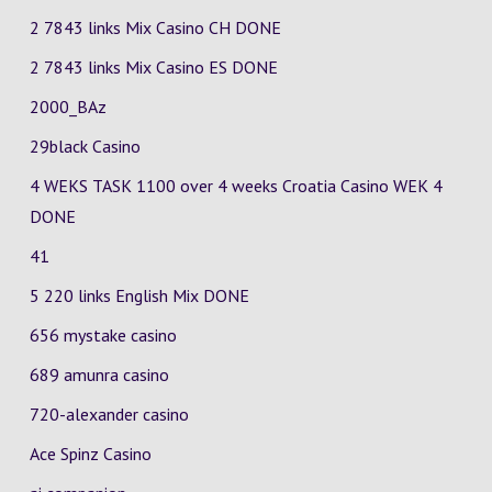
2 7843 links Mix Casino
CH
DONE
2 7843 links Mix Casino
ES
DONE
2000_BAz
29black Casino
4 WEKS TASK 1100 over 4 weeks Croatia Casino
WEK 4
DONE
41
5 220 links English Mix DONE
656 mystake casino
689 amunra casino
720-alexander casino
Ace Spinz Casino