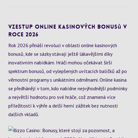
Vzestup online kasinových bonusů v
roce 2026
Rok 2026 přináší revoluci v oblasti online kasinových
bonusů, kde se sázky stávají ještě lákavějšími díky
inovativním nabídkám. Hráči mohou očekávat širší
spektrum bonusů, od vylepšených uvítacích balíčků až po
věrnostní programy s unikátními odměnami. Online kasina
se předhánějí v tom, kdo nabídne nejvýhodnější podmínky
a největší hodnotu pro své hráče, což znamená více
příležitostí k výhře a delší herní zážitek bez nutnosti
dalších vkladů.