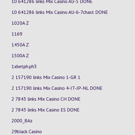
10 641286 links Mix Casino
AU-5
DONE
10 641286 links Mix Casino
AU-6-7chast
DONE
1020A Z
1169
1450A Z
1500A Z
1xbetph.ph3
2 157190 links Mix Casino
1-GR
1
2 157190 links Mix Casino
4-IT-JP-NL
DONE
2 7843 links Mix Casino
CH
DONE
2 7843 links Mix Casino
ES
DONE
2000_BAz
29black Casino