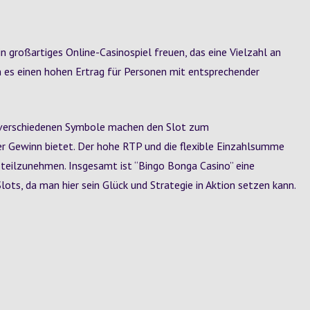
in großartiges Online-Casinospiel freuen, das eine Vielzahl an
en es einen hohen Ertrag für Personen mit entsprechender
e verschiedenen Symbole machen den Slot zum
er Gewinn bietet. Der hohe RTP und die flexible Einzahlsumme
 teilzunehmen. Insgesamt ist “Bingo Bonga Casino” eine
ots, da man hier sein Glück und Strategie in Aktion setzen kann.