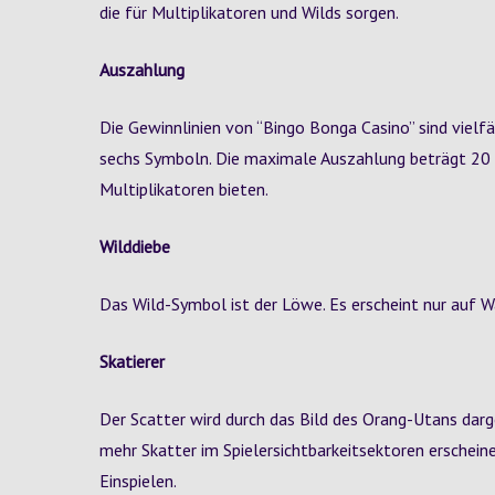
die für Multiplikatoren und Wilds sorgen.
Auszahlung
Die Gewinnlinien von “Bingo Bonga Casino” sind vielf
sechs Symboln. Die maximale Auszahlung beträgt 20 M
Multiplikatoren bieten.
Wilddiebe
Das Wild-Symbol ist der Löwe. Es erscheint nur auf W
Skatierer
Der Scatter wird durch das Bild des Orang-Utans darg
mehr Skatter im Spielersichtbarkeitsektoren erscheinen
Einspielen.