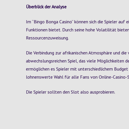
Überblick der Analyse
Im “Bingo Bonga Casino” können sich die Spieler auf e
Funktionen bietet. Durch seine hohe Volatilität biet
Ressourcenzuweisung.
Die Verbindung zur afrikanischen Atmosphäre und di
abwechslungsreichen Spiel, das viele Möglichkeiten d
ermöglichen es Spieler mit unterschiedlichem Budget
lohnenswerte Wahl für alle Fans von Online-Casino-Sl
Die Spieler sollten den Slot also ausprobieren.