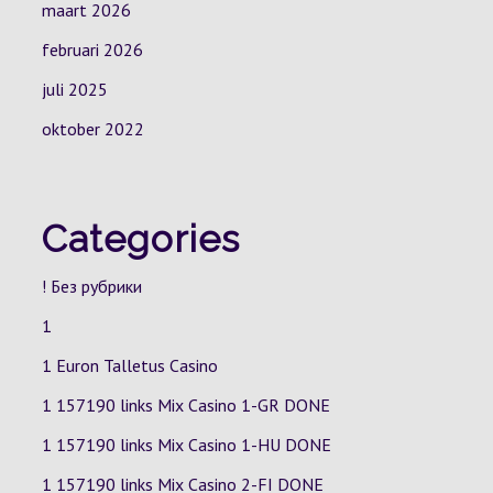
maart 2026
februari 2026
juli 2025
oktober 2022
Categories
! Без рубрики
1
1 Euron Talletus Casino
1 157190 links Mix Casino
1-GR
DONE
1 157190 links Mix Casino
1-HU
DONE
1 157190 links Mix Casino
2-FI
DONE