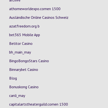
archive
athomeworldexpo.comen 1500
Ausländische Online Casinos Schweiz
azatfreedom.org b
bet365 Mobile App
Betitor Casino
bh_main_may
BingoBongoStars Casino
Binnarybet Casino
Blog
Bonuskong Casino
canli_may
capitalartstheaterguild.comen 1500