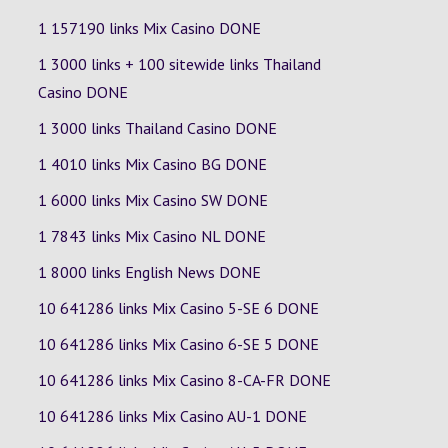
1 157190 links Mix Casino DONE
1 3000 links + 100 sitewide links Thailand
Casino DONE
1 3000 links Thailand Casino DONE
1 4010 links Mix Casino
BG
DONE
1 6000 links Mix Casino
SW
DONE
1 7843 links Mix Casino
NL
DONE
1 8000 links English News DONE
10 641286 links Mix Casino
5-SE
6
DONE
10 641286 links Mix Casino
6-SE
5
DONE
10 641286 links Mix Casino
8-CA-FR
DONE
10 641286 links Mix Casino
AU-1
DONE