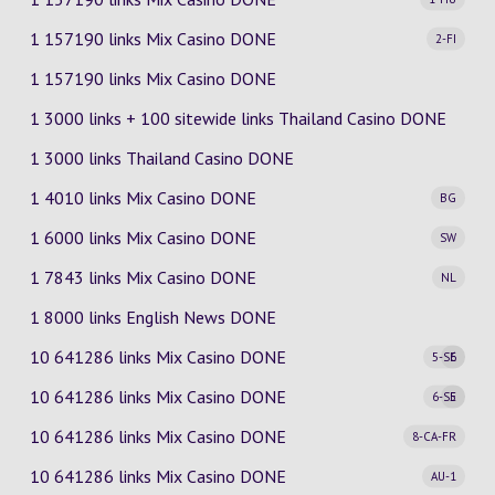
1 157190 links Mix Casino
DONE
2-FI
1 157190 links Mix Casino DONE
1 3000 links + 100 sitewide links Thailand Casino DONE
1 3000 links Thailand Casino DONE
1 4010 links Mix Casino
DONE
BG
1 6000 links Mix Casino
DONE
SW
1 7843 links Mix Casino
DONE
NL
1 8000 links English News DONE
10 641286 links Mix Casino
DONE
5-SE
6
10 641286 links Mix Casino
DONE
6-SE
5
10 641286 links Mix Casino
DONE
8-CA-FR
10 641286 links Mix Casino
DONE
AU-1