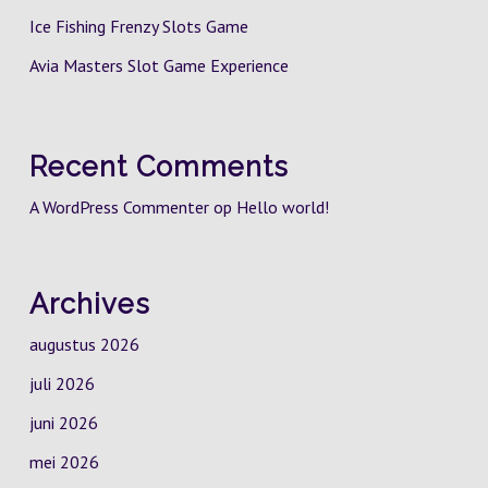
Ice Fishing Frenzy Slots Game
Avia Masters Slot Game Experience
Recent Comments
A WordPress Commenter
op
Hello world!
Archives
augustus 2026
juli 2026
juni 2026
mei 2026