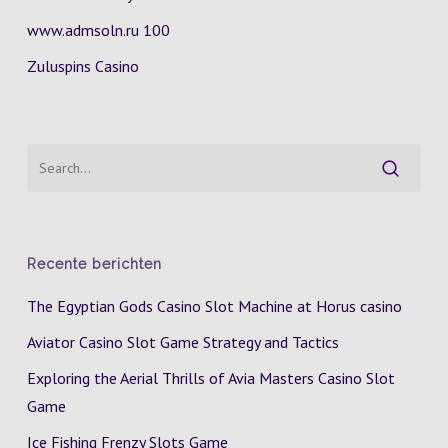
www.admsoln.ru 100
Zuluspins Casino
Recente berichten
The Egyptian Gods Casino Slot Machine at Horus casino
Aviator Casino Slot Game Strategy and Tactics
Exploring the Aerial Thrills of Avia Masters Casino Slot
Game
Ice Fishing Frenzy Slots Game