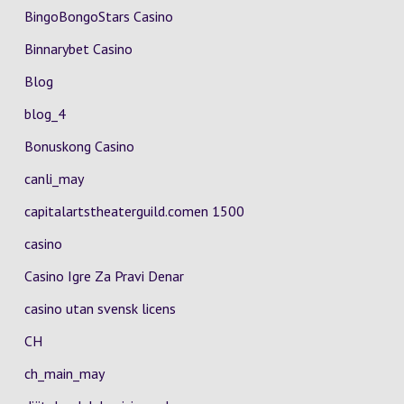
BingoBongoStars Casino
Binnarybet Casino
Blog
blog_4
Bonuskong Casino
canli_may
capitalartstheaterguild.comen 1500
casino
Casino Igre Za Pravi Denar
casino utan svensk licens
CH
ch_main_may