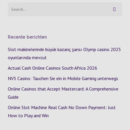
Recente berichten
Slot makinelerinde büyük kazanç şansı Olymp casino 2025
oyunlarında mevcut
Actual Cash Online Casinos South Africa 2026
NV5 Casino: Tauchen Sie ein in Mobile Gaming unterwegs
Online Casinos that Accept Mastercard: A Comprehensive
Guide
Online Slot Machine Real Cash No Down Payment: Just
How to Play and Win