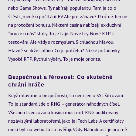
nebo Game Shows. Ty nabírají popularitu. Tam je to o
štěstí, méně o počítání EV. Ale pro zábavu? Proč ne. Jen ne
na protočení bonusu. Některá casina nabízejí exkluzivní
“pouze u nás” sloty. To je fajn. Nové hry. Nové RTP k
testování. Ale vždy s rozmyslem. S chladnou hlavou.
Hlavně se držet plánu. Co je potřeba? Nízké požadavky.
Vysoké RTP. Rychlé výběry. To je moje priorita.
Bezpečnost a férovost: Co skutečně
chrání hráče
Když mluvíme o bezpečnosti, to není jen o SSL šifrování.
To je standard. Jde o RNG – generátor náhodných čísel.
Všechna licencovaná kasina musí mít RNG auditovaný
nezávislými laboratořemi, jako je iTech Labs. A certifikáty
musí být na webu. Já to ověřuji. Vždy. Náhodnost je pro mě