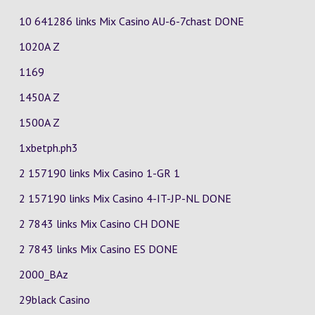
10 641286 links Mix Casino
AU-6-7chast
DONE
1020A Z
1169
1450A Z
1500A Z
1xbetph.ph3
2 157190 links Mix Casino
1-GR
1
2 157190 links Mix Casino
4-IT-JP-NL
DONE
2 7843 links Mix Casino
CH
DONE
2 7843 links Mix Casino
ES
DONE
2000_BAz
29black Casino