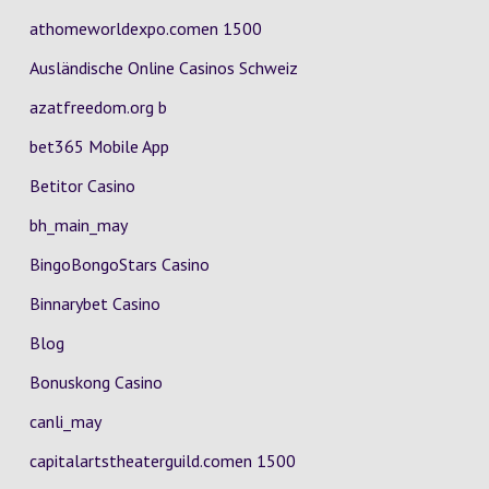
athomeworldexpo.comen 1500
Ausländische Online Casinos Schweiz
azatfreedom.org b
bet365 Mobile App
Betitor Casino
bh_main_may
BingoBongoStars Casino
Binnarybet Casino
Blog
Bonuskong Casino
canli_may
capitalartstheaterguild.comen 1500