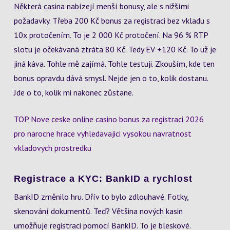
Některá casina nabízejí menší bonusy, ale s nižšími
požadavky. Třeba 200 Kč bonus za registraci bez vkladu s
10x protočením. To je 2 000 Kč protočení. Na 96 % RTP
slotu je očekávaná ztráta 80 Kč. Tedy EV +120 Kč. To už je
jiná káva. Tohle mě zajímá. Tohle testuji. Zkouším, kde ten
bonus opravdu dává smysl. Nejde jen o to, kolik dostanu.
Jde o to, kolik mi nakonec zůstane.
TOP Nove ceske online casino bonus za registraci 2026
pro narocne hrace vyhledavajici vysokou navratnost
vkladovych prostredku
Registrace a KYC: BankID a rychlost
BankID změnilo hru. Dřív to bylo zdlouhavé. Fotky,
skenování dokumentů. Teď? Většina nových kasin
umožňuje registraci pomocí BankID. To je bleskové.