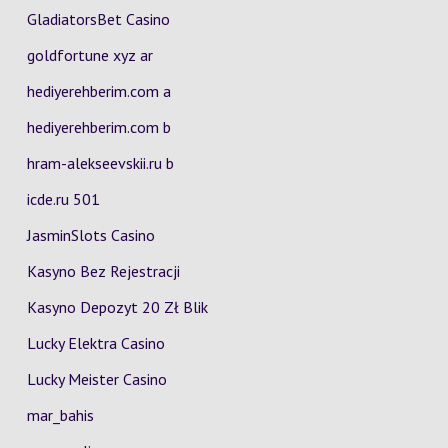
GladiatorsBet Casino
goldfortune xyz ar
hediyerehberim.com a
hediyerehberim.com b
hram-alekseevskii.ru b
icde.ru 501
JasminSlots Casino
Kasyno Bez Rejestracji
Kasyno Depozyt 20 Zł Blik
Lucky Elektra Casino
Lucky Meister Casino
mar_bahis