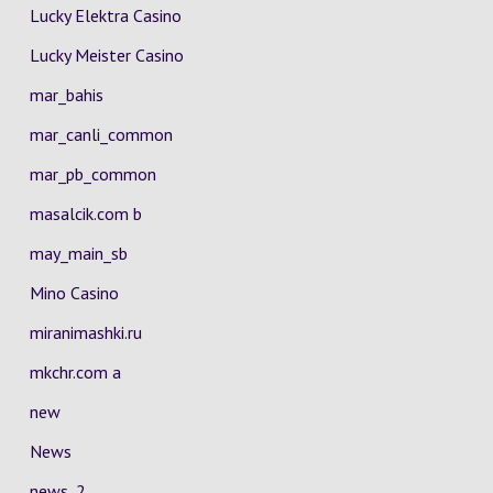
Lucky Elektra Casino
Lucky Meister Casino
mar_bahis
mar_canli_common
mar_pb_common
masalcik.com b
may_main_sb
Mino Casino
miranimashki.ru
mkchr.com a
new
News
news_2