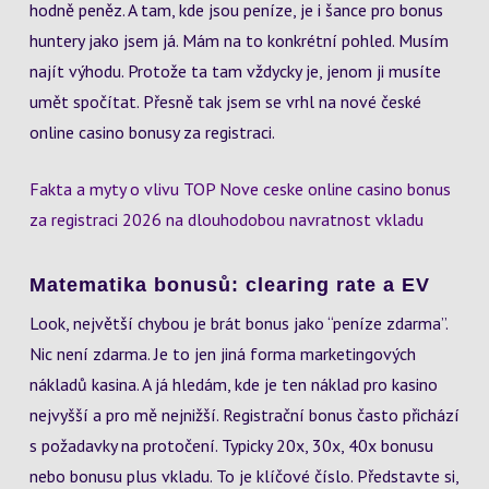
hodně peněz. A tam, kde jsou peníze, je i šance pro bonus
huntery jako jsem já. Mám na to konkrétní pohled. Musím
najít výhodu. Protože ta tam vždycky je, jenom ji musíte
umět spočítat. Přesně tak jsem se vrhl na nové české
online casino bonusy za registraci.
Fakta a myty o vlivu TOP Nove ceske online casino bonus
za registraci 2026 na dlouhodobou navratnost vkladu
Matematika bonusů: clearing rate a EV
Look, největší chybou je brát bonus jako “peníze zdarma”.
Nic není zdarma. Je to jen jiná forma marketingových
nákladů kasina. A já hledám, kde je ten náklad pro kasino
nejvyšší a pro mě nejnižší. Registrační bonus často přichází
s požadavky na protočení. Typicky 20x, 30x, 40x bonusu
nebo bonusu plus vkladu. To je klíčové číslo. Představte si,