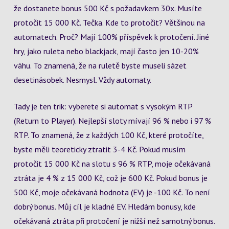
že dostanete bonus 500 Kč s požadavkem 30x. Musíte
protočit 15 000 Kč. Tečka. Kde to protočit? Většinou na
automatech. Proč? Mají 100% příspěvek k protočení. Jiné
hry, jako ruleta nebo blackjack, mají často jen 10-20%
váhu. To znamená, že na ruletě byste museli sázet
desetinásobek. Nesmysl. Vždy automaty.
Tady je ten trik: vyberete si automat s vysokým RTP
(Return to Player). Nejlepší sloty mívají 96 % nebo i 97 %
RTP. To znamená, že z každých 100 Kč, které protočíte,
byste měli teoreticky ztratit 3-4 Kč. Pokud musím
protočit 15 000 Kč na slotu s 96 % RTP, moje očekávaná
ztráta je 4 % z 15 000 Kč, což je 600 Kč. Pokud bonus je
500 Kč, moje očekávaná hodnota (EV) je -100 Kč. To není
dobrý bonus. Můj cíl je kladné EV. Hledám bonusy, kde
očekávaná ztráta při protočení je nižší než samotný bonus.