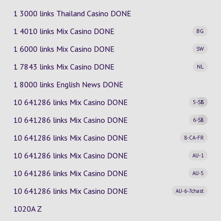
1 3000 links Thailand Casino DONE
1 4010 links Mix Casino
DONE
BG
1 6000 links Mix Casino
DONE
SW
1 7843 links Mix Casino
DONE
NL
1 8000 links English News DONE
10 641286 links Mix Casino
DONE
5-SE
6
10 641286 links Mix Casino
DONE
6-SE
5
10 641286 links Mix Casino
DONE
8-CA-FR
10 641286 links Mix Casino
DONE
AU-1
10 641286 links Mix Casino
DONE
AU-5
10 641286 links Mix Casino
DONE
AU-6-7chast
1020A Z