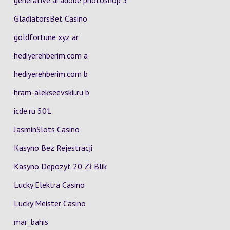
generative ai adobe photoshop 3
GladiatorsBet Casino
goldfortune xyz ar
hediyerehberim.com a
hediyerehberim.com b
hram-alekseevskii.ru b
icde.ru 501
JasminSlots Casino
Kasyno Bez Rejestracji
Kasyno Depozyt 20 Zł Blik
Lucky Elektra Casino
Lucky Meister Casino
mar_bahis