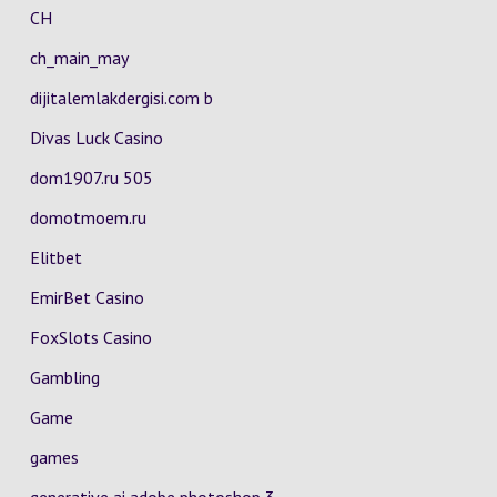
CH
ch_main_may
dijitalemlakdergisi.com b
Divas Luck Casino
dom1907.ru 505
domotmoem.ru
Elitbet
EmirBet Casino
FoxSlots Casino
Gambling
Game
games