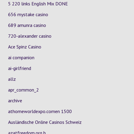
5 220 links English Mix DONE
656 mystake casino
689 amunra casino
720-alexander casino
Ace Spinz Casino
ai companion
ai-girlfriend
allz
apr_common_2
archive
athomeworldexpo.comen 1500
Ausländische Online Casinos Schweiz
azatfreedom.org b