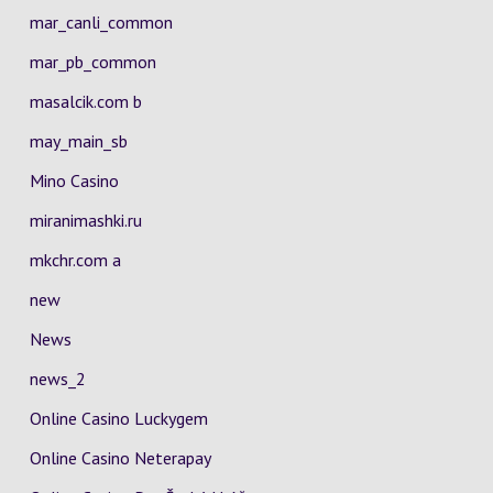
mar_canli_common
mar_pb_common
masalcik.com b
may_main_sb
Mino Casino
miranimashki.ru
mkchr.com a
new
News
news_2
Online Casino Luckygem
Online Casino Neterapay