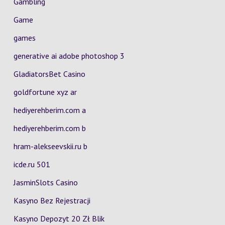
Gambling
Game
games
generative ai adobe photoshop 3
GladiatorsBet Casino
goldfortune xyz ar
hediyerehberim.com a
hediyerehberim.com b
hram-alekseevskii.ru b
icde.ru 501
JasminSlots Casino
Kasyno Bez Rejestracji
Kasyno Depozyt 20 Zł Blik