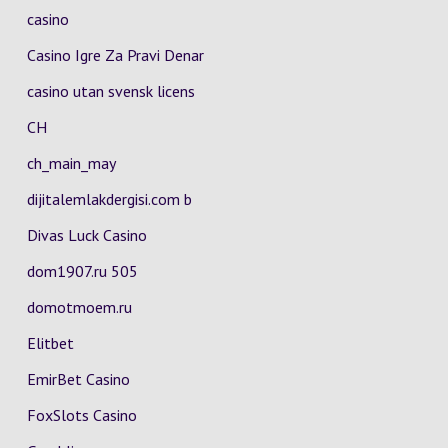
casino
Casino Igre Za Pravi Denar
casino utan svensk licens
CH
ch_main_may
dijitalemlakdergisi.com b
Divas Luck Casino
dom1907.ru 505
domotmoem.ru
Elitbet
EmirBet Casino
FoxSlots Casino