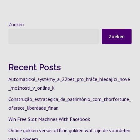
Zoeken
Zoeken
Recent Posts
Automatické_systémy_a_22bet_pro_hráče_hledající_nové
_možnosti_v_online_k
Construção_estratégica_de_patrimônio_com_thorfortune_
oferece_liberdade_finan
Win Free Slot Machines With Facebook
Online gokken versus offline gokken wat zijn de voordelen
van Luckygem