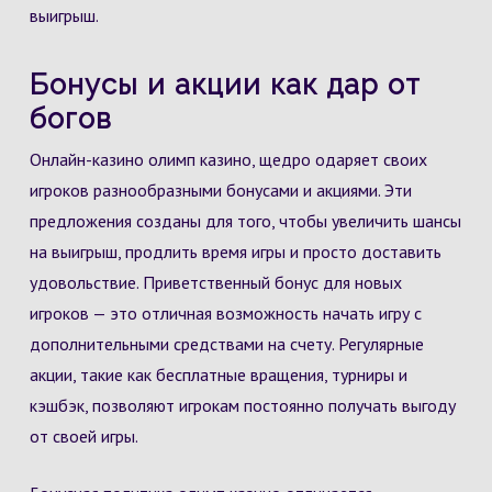
выигрыш.
Бонусы и акции как дар от
богов
Онлайн-казино олимп казино, щедро одаряет своих
игроков разнообразными бонусами и акциями. Эти
предложения созданы для того, чтобы увеличить шансы
на выигрыш, продлить время игры и просто доставить
удовольствие. Приветственный бонус для новых
игроков — это отличная возможность начать игру с
дополнительными средствами на счету. Регулярные
акции, такие как бесплатные вращения, турниры и
кэшбэк, позволяют игрокам постоянно получать выгоду
от своей игры.