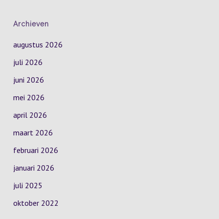
Archieven
augustus 2026
juli 2026
juni 2026
mei 2026
april 2026
maart 2026
februari 2026
januari 2026
juli 2025
oktober 2022