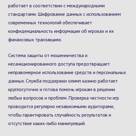
работает в соответствии с международными
стандартами. Шифрование данных с использованием
современных технологий обеспечивает
конфиденциальность информации об игроках и их
финансовых транзакциях.
Система защиты от мошенничества и
несанкционированного доступа предотвращает
неправомерное использование средств и персональных
данных. Служба поддержки олимп казино работает
круглосуточно и готова помочь игрокам в решении
любых вопросов и проблем. Проверка честности игр
проводится регулярно независимыми аудиторами,
чтобы гарантировать случайность результатов и
отсутствие каких-либо манипуляций.