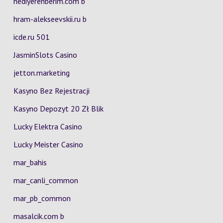
hediyerehberim.com b
hram-alekseevskii.ru b
icde.ru 501
JasminSlots Casino
jetton.marketing
Kasyno Bez Rejestracji
Kasyno Depozyt 20 Zł Blik
Lucky Elektra Casino
Lucky Meister Casino
mar_bahis
mar_canli_common
mar_pb_common
masalcik.com b