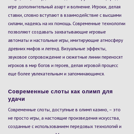
игре дополнительный азарт и волнение. Игроки, делая
ставки, словно вступают в взаимодействие с высшими
силами, надеясь на их помощь. Современные технологии
позволяют создавать захватывающие игровые
автоматы и настольные игры, имитирующие атмосферу
древних мифов и легенд. Визуальные эффекты,
звуковое сопровождение и сюжетные линии переносят
игроков в мир богов и героев, делая игровой процесс
еще более увлекательным и запоминающимся.
Современные слоты как олимп для
удачи
Современные слоты, доступные в олимп казино, – это
не просто игры, а настоящие произведения искусства,
созданные с использованием передовых технологий и