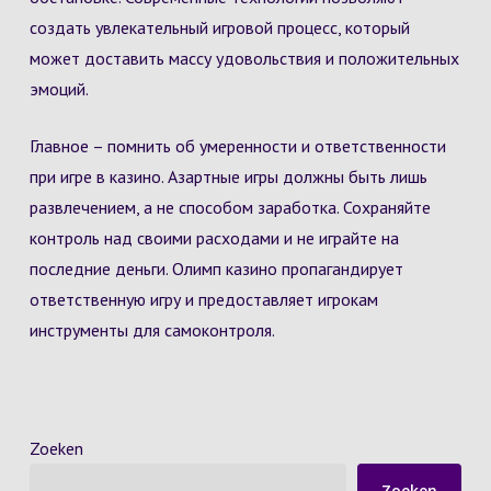
создать увлекательный игровой процесс, который
может доставить массу удовольствия и положительных
эмоций.
Главное – помнить об умеренности и ответственности
при игре в казино. Азартные игры должны быть лишь
развлечением, а не способом заработка. Сохраняйте
контроль над своими расходами и не играйте на
последние деньги. Олимп казино пропагандирует
ответственную игру и предоставляет игрокам
инструменты для самоконтроля.
Zoeken
Zoeken