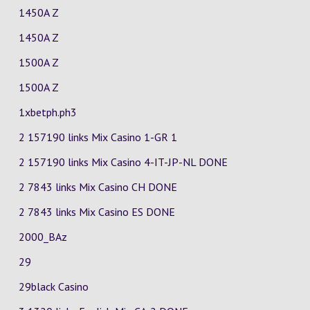
1450A Z
1450A Z
1500A Z
1500A Z
1xbetph.ph3
2 157190 links Mix Casino
1-GR
1
2 157190 links Mix Casino
4-IT-JP-NL
DONE
2 7843 links Mix Casino
CH
DONE
2 7843 links Mix Casino
ES
DONE
2000_BAz
29
29black Casino