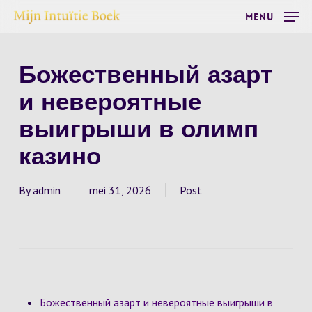
Skip
Menu
to
main
Божественный азарт
content
и невероятные
выигрыши в олимп
казино
By
admin
mei 31, 2026
Post
Божественный азарт и невероятные выигрыши в