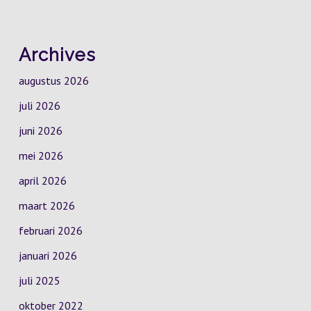
Archives
augustus 2026
juli 2026
juni 2026
mei 2026
april 2026
maart 2026
februari 2026
januari 2026
juli 2025
oktober 2022