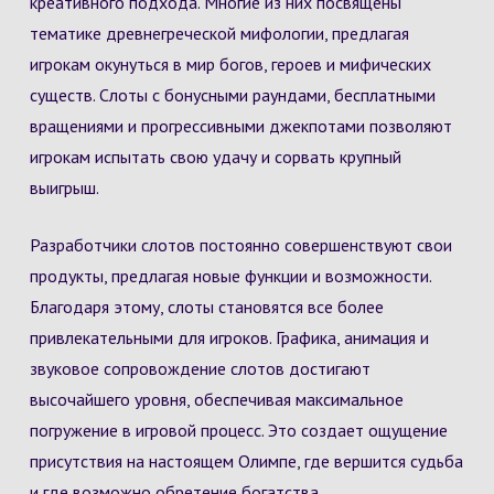
креативного подхода. Многие из них посвящены
тематике древнегреческой мифологии, предлагая
игрокам окунуться в мир богов, героев и мифических
существ. Слоты с бонусными раундами, бесплатными
вращениями и прогрессивными джекпотами позволяют
игрокам испытать свою удачу и сорвать крупный
выигрыш.
Разработчики слотов постоянно совершенствуют свои
продукты, предлагая новые функции и возможности.
Благодаря этому, слоты становятся все более
привлекательными для игроков. Графика, анимация и
звуковое сопровождение слотов достигают
высочайшего уровня, обеспечивая максимальное
погружение в игровой процесс. Это создает ощущение
присутствия на настоящем Олимпе, где вершится судьба
и где возможно обретение богатства.