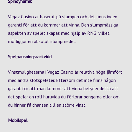
Spindynamik
Vegaz Casino är baserat på slumpen och det finns ingen
garanti för att du kommer att vinna. Den slumpmässiga
aspekten av spelet skapas med hjälp av RNG, vilket
möjliggör en absolut slumpmedel.
Spelpausningsräckvidd
Vinstmuligheterna i Vegaz Casino är relativt höga jämfört
med andra slotspeleter. Eftersom det inte finns någon
garant för att man kommer att vinna betyder detta att
det spelar en roll huruvida du förlorar pengarna eller om
du hinner få chansen till en större vinst.
Mobilspel