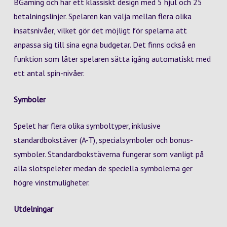
BGaming och har ett klassiskt design med 5 hjul och 25
betalningslinjer. Spelaren kan välja mellan flera olika
insatsnivåer, vilket gör det möjligt för spelarna att
anpassa sig till sina egna budgetar. Det finns också en
funktion som låter spelaren sätta igång automatiskt med
ett antal spin-nivåer.
Symboler
Spelet har flera olika symboltyper, inklusive
standardbokstäver (A-T), specialsymboler och bonus-
symboler. Standardbokstäverna fungerar som vanligt på
alla slotspeleter medan de speciella symbolerna ger
högre vinstmuligheter.
Utdelningar