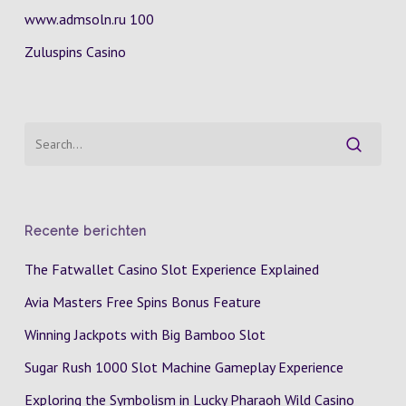
www.admsoln.ru 100
Zuluspins Casino
Recente berichten
The Fatwallet Casino Slot Experience Explained
Avia Masters Free Spins Bonus Feature
Winning Jackpots with Big Bamboo Slot
Sugar Rush 1000 Slot Machine Gameplay Experience
Exploring the Symbolism in Lucky Pharaoh Wild Casino