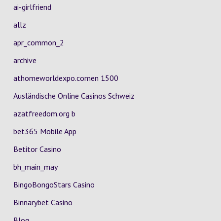
ai-girlfriend
allz
apr_common_2
archive
athomeworldexpo.comen 1500
Ausländische Online Casinos Schweiz
azatfreedom.org b
bet365 Mobile App
Betitor Casino
bh_main_may
BingoBongoStars Casino
Binnarybet Casino
Blog