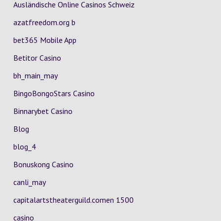
Ausländische Online Casinos Schweiz
azatfreedom.org b
bet365 Mobile App
Betitor Casino
bh_main_may
BingoBongoStars Casino
Binnarybet Casino
Blog
blog_4
Bonuskong Casino
canli_may
capitalartstheaterguild.comen 1500
casino