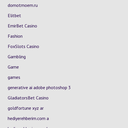
domotmoem.ru
Elitbet
EmirBet Casino
Fashion
FoxSlots Casino
Gambling
Game
games
generative ai adobe photoshop 3
GladiatorsBet Casino
goldfortune xyz ar
hediyerehberim.com a