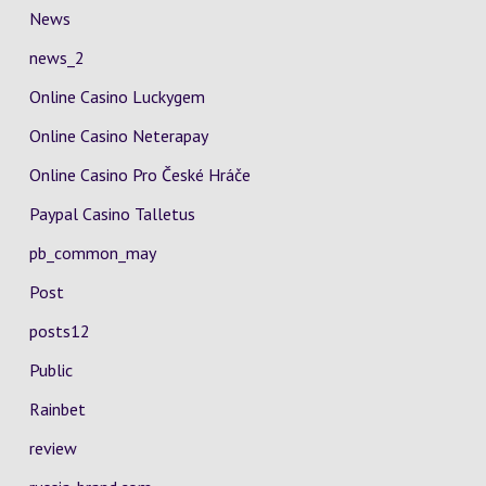
News
news_2
Online Casino Luckygem
Online Casino Neterapay
Online Casino Pro České Hráče
Paypal Casino Talletus
pb_common_may
Post
posts12
Public
Rainbet
review