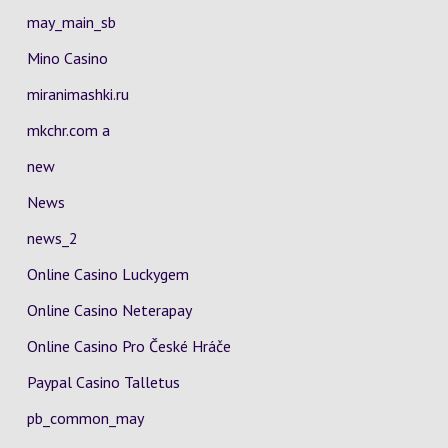
may_main_sb
Mino Casino
miranimashki.ru
mkchr.com a
new
News
news_2
Online Casino Luckygem
Online Casino Neterapay
Online Casino Pro České Hráče
Paypal Casino Talletus
pb_common_may