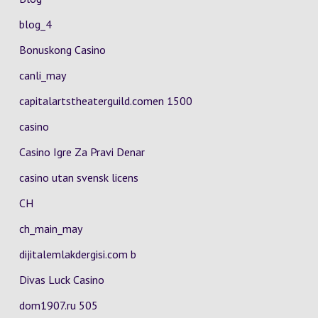
blog_4
Bonuskong Casino
canli_may
capitalartstheaterguild.comen 1500
casino
Casino Igre Za Pravi Denar
casino utan svensk licens
CH
ch_main_may
dijitalemlakdergisi.com b
Divas Luck Casino
dom1907.ru 505