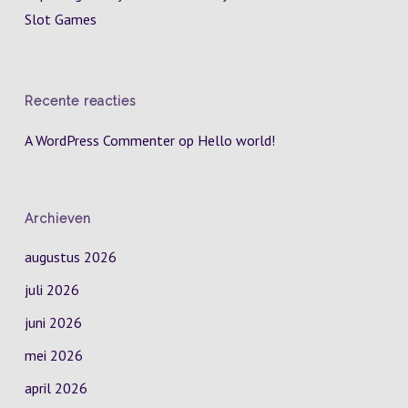
Slot Games
Recente reacties
A WordPress Commenter
op
Hello world!
Archieven
augustus 2026
juli 2026
juni 2026
mei 2026
april 2026