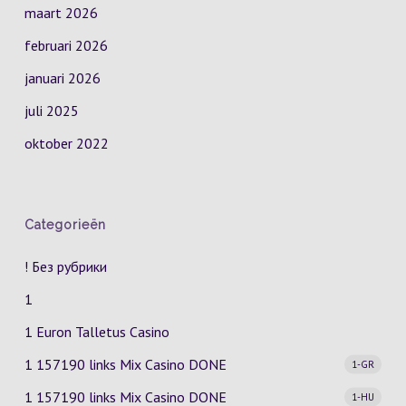
maart 2026
februari 2026
januari 2026
juli 2025
oktober 2022
Categorieën
! Без рубрики
1
1 Euron Talletus Casino
1 157190 links Mix Casino
DONE
1-GR
1 157190 links Mix Casino
DONE
1-HU