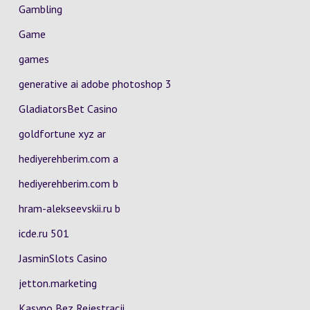
Gambling
Game
games
generative ai adobe photoshop 3
GladiatorsBet Casino
goldfortune xyz ar
hediyerehberim.com a
hediyerehberim.com b
hram-alekseevskii.ru b
icde.ru 501
JasminSlots Casino
jetton.marketing
Kasyno Bez Rejestracji