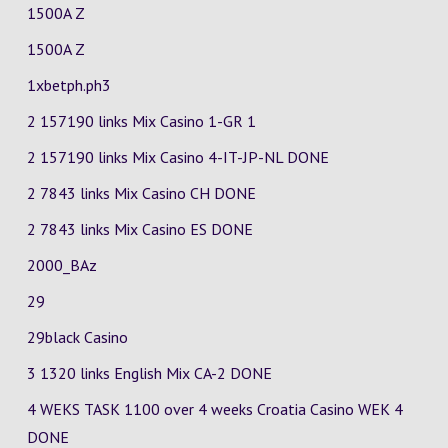
1500A Z
1500A Z
1xbetph.ph3
2 157190 links Mix Casino
1-GR
1
2 157190 links Mix Casino
4-IT-JP-NL
DONE
2 7843 links Mix Casino
CH
DONE
2 7843 links Mix Casino
ES
DONE
2000_BAz
29
29black Casino
3 1320 links English Mix
CA-2
DONE
4 WEKS TASK 1100 over 4 weeks Croatia Casino
WEK 4
DONE