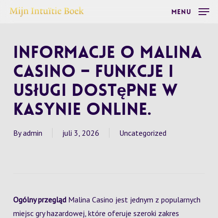
Skip
Menu
to
main
Informacje o Malina
content
Casino – funkcje i
usługi dostępne w
kasynie online.
By
admin
juli 3, 2026
Uncategorized
Ogólny przegląd
Malina Casino jest jednym z popularnych
miejsc gry hazardowej, które oferuje szeroki zakres