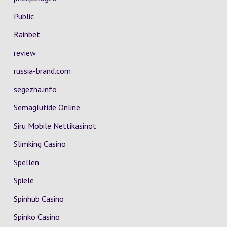
Public
Rainbet
review
russia-brand.com
segezha.info
Semaglutide Online
Siru Mobile Nettikasinot
Slimking Casino
Spellen
Spiele
Spinhub Casino
Spinko Casino