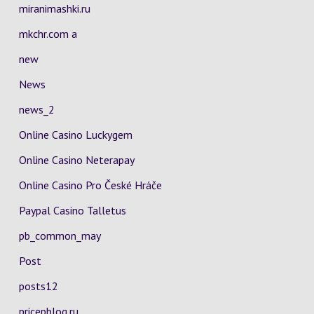
miranimashki.ru
mkchr.com a
new
News
news_2
Online Casino Luckygem
Online Casino Neterapay
Online Casino Pro České Hráče
Paypal Casino Talletus
pb_common_may
Post
posts12
pricepblog.ru