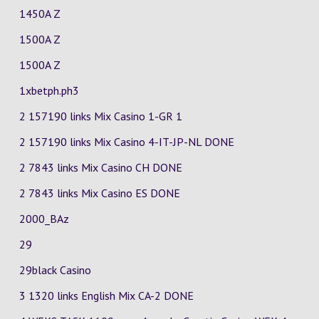
1450A Z
1500A Z
1500A Z
1xbetph.ph3
2 157190 links Mix Casino
1-GR
1
2 157190 links Mix Casino
4-IT-JP-NL
DONE
2 7843 links Mix Casino
CH
DONE
2 7843 links Mix Casino
ES
DONE
2000_BAz
29
29black Casino
3 1320 links English Mix
CA-2
DONE