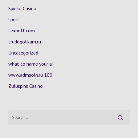
Spinko Casino
sport
texnoff.com
trudogolikam.ru
Uncategorized
what to name your ai
www.admsoln.ru 100
Zuluspins Casino