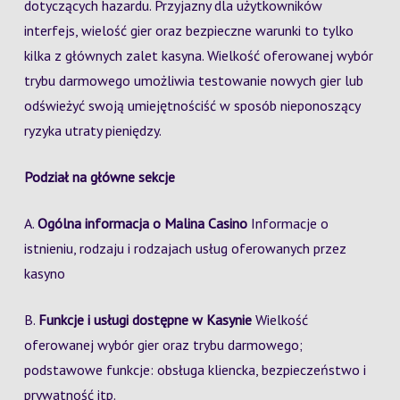
dotyczących hazardu. Przyjazny dla użytkowników
interfejs, wielość gier oraz bezpieczne warunki to tylko
kilka z głównych zalet kasyna. Wielkość oferowanej wybór
trybu darmowego umożliwia testowanie nowych gier lub
odświeżyć swoją umiejętnościść w sposób nieponoszący
ryzyka utraty pieniędzy.
Podział na główne sekcje
A.
Ogólna informacja o Malina Casino
Informacje o
istnieniu, rodzaju i rodzajach usług oferowanych przez
kasyno
B.
Funkcje i usługi dostępne w Kasynie
Wielkość
oferowanej wybór gier oraz trybu darmowego;
podstawowe funkcje: obsługa kliencka, bezpieczeństwo i
prywatność itp.