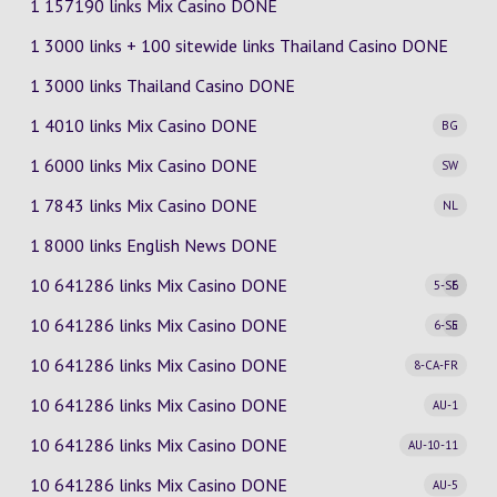
1 157190 links Mix Casino DONE
1 3000 links + 100 sitewide links Thailand Casino DONE
1 3000 links Thailand Casino DONE
1 4010 links Mix Casino
DONE
BG
1 6000 links Mix Casino
DONE
SW
1 7843 links Mix Casino
DONE
NL
1 8000 links English News DONE
10 641286 links Mix Casino
DONE
5-SE
6
10 641286 links Mix Casino
DONE
6-SE
5
10 641286 links Mix Casino
DONE
8-CA-FR
10 641286 links Mix Casino
DONE
AU-1
10 641286 links Mix Casino
DONE
AU-10-11
10 641286 links Mix Casino
DONE
AU-5