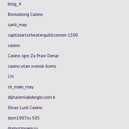
blog_4
Bonuskong Casino
canli_may
capitalartstheaterguild.comen 1500
casino
Casino Igre Za Pravi Denar
casino utan svensk licens
CH
ch_main_may
dijitalemlakdergisi.com b
Divas Luck Casino
dom1907.ru 505
domotmoem.ru