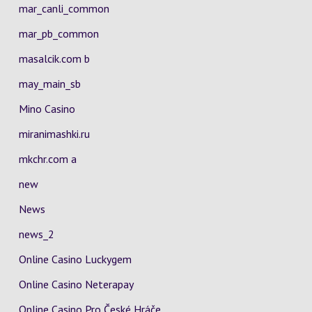
mar_canli_common
mar_pb_common
masalcik.com b
may_main_sb
Mino Casino
miranimashki.ru
mkchr.com a
new
News
news_2
Online Casino Luckygem
Online Casino Neterapay
Online Casino Pro České Hráče