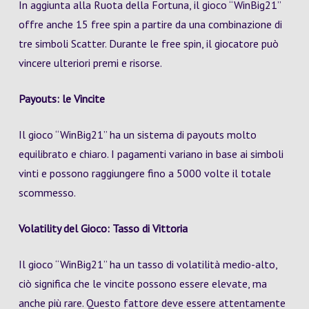
In aggiunta alla Ruota della Fortuna, il gioco “WinBig21”
offre anche 15 free spin a partire da una combinazione di
tre simboli Scatter. Durante le free spin, il giocatore può
vincere ulteriori premi e risorse.
Payouts: le Vincite
Il gioco “WinBig21” ha un sistema di payouts molto
equilibrato e chiaro. I pagamenti variano in base ai simboli
vinti e possono raggiungere fino a 5000 volte il totale
scommesso.
Volatility del Gioco: Tasso di Vittoria
Il gioco “WinBig21” ha un tasso di volatilità medio-alto,
ciò significa che le vincite possono essere elevate, ma
anche più rare. Questo fattore deve essere attentamente