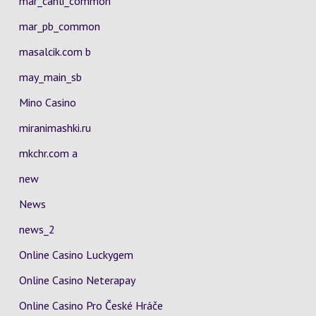
mar_canli_common
mar_pb_common
masalcik.com b
may_main_sb
Mino Casino
miranimashki.ru
mkchr.com a
new
News
news_2
Online Casino Luckygem
Online Casino Neterapay
Online Casino Pro České Hráče