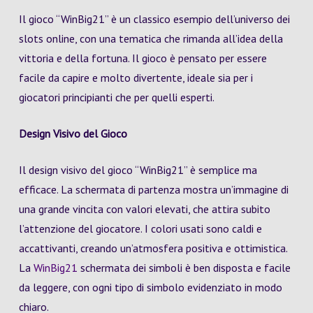
Il gioco “WinBig21” è un classico esempio dell’universo dei
slots online, con una tematica che rimanda all’idea della
vittoria e della fortuna. Il gioco è pensato per essere
facile da capire e molto divertente, ideale sia per i
giocatori principianti che per quelli esperti.
Design Visivo del Gioco
Il design visivo del gioco “WinBig21” è semplice ma
efficace. La schermata di partenza mostra un’immagine di
una grande vincita con valori elevati, che attira subito
l’attenzione del giocatore. I colori usati sono caldi e
accattivanti, creando un’atmosfera positiva e ottimistica.
La
WinBig21
schermata dei simboli è ben disposta e facile
da leggere, con ogni tipo di simbolo evidenziato in modo
chiaro.