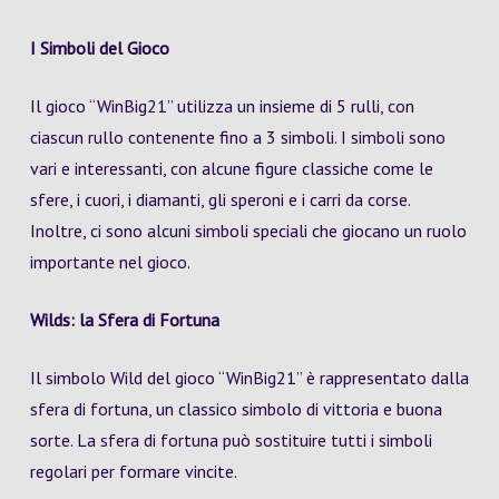
I Simboli del Gioco
Il gioco “WinBig21” utilizza un insieme di 5 rulli, con
ciascun rullo contenente fino a 3 simboli. I simboli sono
vari e interessanti, con alcune figure classiche come le
sfere, i cuori, i diamanti, gli speroni e i carri da corse.
Inoltre, ci sono alcuni simboli speciali che giocano un ruolo
importante nel gioco.
Wilds: la Sfera di Fortuna
Il simbolo Wild del gioco “WinBig21” è rappresentato dalla
sfera di fortuna, un classico simbolo di vittoria e buona
sorte. La sfera di fortuna può sostituire tutti i simboli
regolari per formare vincite.