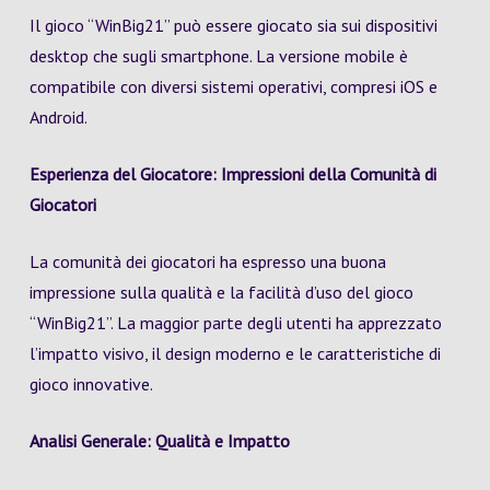
Il gioco “WinBig21” può essere giocato sia sui dispositivi
desktop che sugli smartphone. La versione mobile è
compatibile con diversi sistemi operativi, compresi iOS e
Android.
Esperienza del Giocatore: Impressioni della Comunità di
Giocatori
La comunità dei giocatori ha espresso una buona
impressione sulla qualità e la facilità d’uso del gioco
“WinBig21”. La maggior parte degli utenti ha apprezzato
l’impatto visivo, il design moderno e le caratteristiche di
gioco innovative.
Analisi Generale: Qualità e Impatto