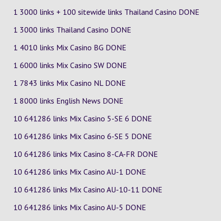
1 3000 links + 100 sitewide links Thailand Casino DONE
1 3000 links Thailand Casino DONE
1 4010 links Mix Casino
BG
DONE
1 6000 links Mix Casino
SW
DONE
1 7843 links Mix Casino
NL
DONE
1 8000 links English News DONE
10 641286 links Mix Casino
5-SE
6
DONE
10 641286 links Mix Casino
6-SE
5
DONE
10 641286 links Mix Casino
8-CA-FR
DONE
10 641286 links Mix Casino
AU-1
DONE
10 641286 links Mix Casino
AU-10-11
DONE
10 641286 links Mix Casino
AU-5
DONE