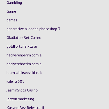
Gambling
Game
games
generative ai adobe photoshop 3
GladiatorsBet Casino
goldfortune xyz ar
hediyerehberim.com a
hediyerehberim.com b
hram-alekseevskii.ru b
icde.ru 501
JasminSlots Casino
jetton.marketing
Kasyno Bez Rejestracji