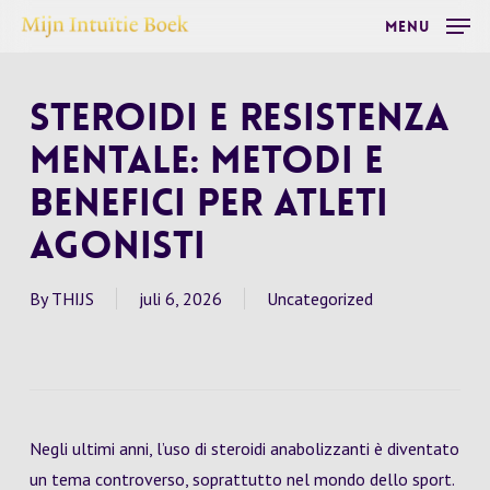
Skip
Menu
to
main
Steroidi e Resistenza
content
Mentale: Metodi e
Benefici per Atleti
Agonisti
By
THIJS
juli 6, 2026
Uncategorized
Negli ultimi anni, l’uso di steroidi anabolizzanti è diventato
un tema controverso, soprattutto nel mondo dello sport.