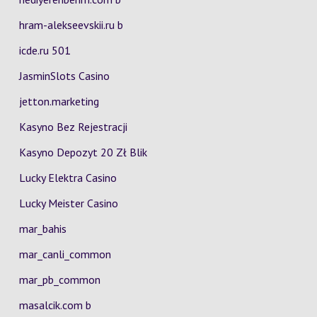
hram-alekseevskii.ru b
icde.ru 501
JasminSlots Casino
jetton.marketing
Kasyno Bez Rejestracji
Kasyno Depozyt 20 Zł Blik
Lucky Elektra Casino
Lucky Meister Casino
mar_bahis
mar_canli_common
mar_pb_common
masalcik.com b