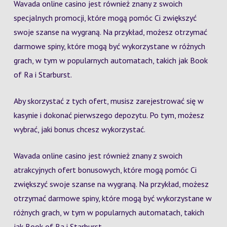
Wavada online casino jest również znany z swoich
specjalnych promocji, które mogą pomóc Ci zwiększyć
swoje szanse na wygraną. Na przykład, możesz otrzymać
darmowe spiny, które mogą być wykorzystane w różnych
grach, w tym w popularnych automatach, takich jak Book
of Ra i Starburst.
Aby skorzystać z tych ofert, musisz zarejestrować się w
kasynie i dokonać pierwszego depozytu. Po tym, możesz
wybrać, jaki bonus chcesz wykorzystać.
Wavada online casino jest również znany z swoich
atrakcyjnych ofert bonusowych, które mogą pomóc Ci
zwiększyć swoje szanse na wygraną. Na przykład, możesz
otrzymać darmowe spiny, które mogą być wykorzystane w
różnych grach, w tym w popularnych automatach, takich
jak Book of Ra i Starburst.