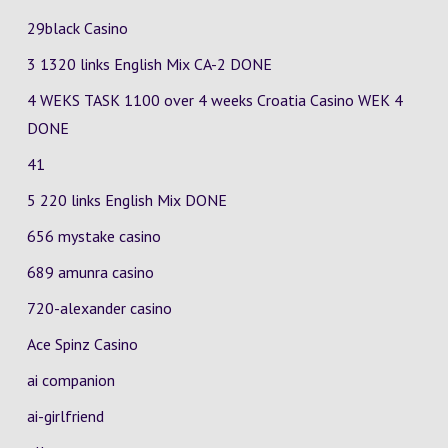
29black Casino
3 1320 links English Mix
CA-2
DONE
4 WEKS TASK 1100 over 4 weeks Croatia Casino
WEK 4
DONE
41
5 220 links English Mix DONE
656 mystake casino
689 amunra casino
720-alexander casino
Ace Spinz Casino
ai companion
ai-girlfriend