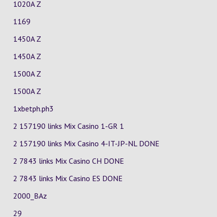
1020A Z
1169
1450A Z
1450A Z
1500A Z
1500A Z
1xbetph.ph3
2 157190 links Mix Casino
1-GR
1
2 157190 links Mix Casino
4-IT-JP-NL
DONE
2 7843 links Mix Casino
CH
DONE
2 7843 links Mix Casino
ES
DONE
2000_BAz
29