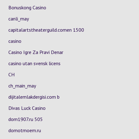
Bonuskong Casino
canli_may
capitalartstheaterguild.comen 1500
casino
Casino Igre Za Pravi Denar
casino utan svensk licens
CH
ch_main_may
dijitalemlakdergisi.com b
Divas Luck Casino
dom1907.ru 505
domotmoem.ru