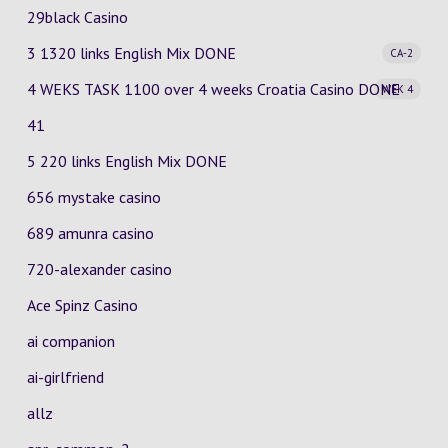
29black Casino
3 1320 links English Mix
DONE
CA-2
4 WEKS TASK 1100 over 4 weeks Croatia Casino
DONE
WEK 4
41
5 220 links English Mix DONE
656 mystake casino
689 amunra casino
720-alexander casino
Ace Spinz Casino
ai companion
ai-girlfriend
allz