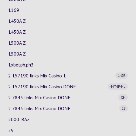
1169
1450A Z
1450A Z
1500A Z
1500A Z
1xbetph.ph3
2 157190 links Mix Casino
1
1-GR
2 157190 links Mix Casino
DONE
4-IT-JP-NL
2 7843 links Mix Casino
DONE
CH
2 7843 links Mix Casino
DONE
ES
2000_BAz
29