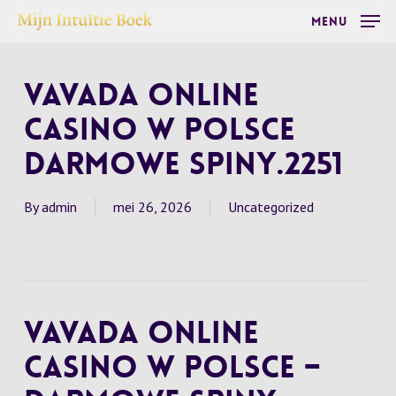
Skip
Menu
to
main
Vavada online
content
casino w Polsce
darmowe spiny.2251
By
admin
mei 26, 2026
Uncategorized
Vavada online
casino w Polsce –