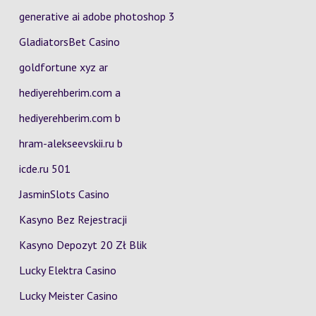
generative ai adobe photoshop 3
GladiatorsBet Casino
goldfortune xyz ar
hediyerehberim.com a
hediyerehberim.com b
hram-alekseevskii.ru b
icde.ru 501
JasminSlots Casino
Kasyno Bez Rejestracji
Kasyno Depozyt 20 Zł Blik
Lucky Elektra Casino
Lucky Meister Casino