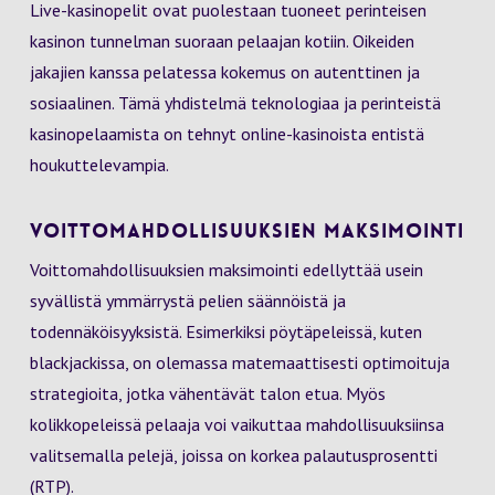
Live-kasinopelit ovat puolestaan tuoneet perinteisen
kasinon tunnelman suoraan pelaajan kotiin. Oikeiden
jakajien kanssa pelatessa kokemus on autenttinen ja
sosiaalinen. Tämä yhdistelmä teknologiaa ja perinteistä
kasinopelaamista on tehnyt online-kasinoista entistä
houkuttelevampia.
Voittomahdollisuuksien maksimointi
Voittomahdollisuuksien maksimointi edellyttää usein
syvällistä ymmärrystä pelien säännöistä ja
todennäköisyyksistä. Esimerkiksi pöytäpeleissä, kuten
blackjackissa, on olemassa matemaattisesti optimoituja
strategioita, jotka vähentävät talon etua. Myös
kolikkopeleissä pelaaja voi vaikuttaa mahdollisuuksiinsa
valitsemalla pelejä, joissa on korkea palautusprosentti
(RTP).