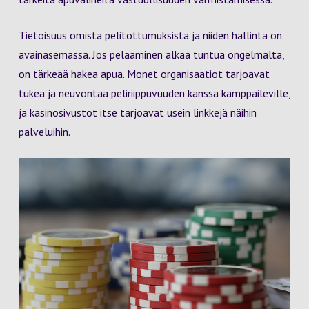
Tietoisuus omista pelitottumuksista ja niiden hallinta on
avainasemassa. Jos pelaaminen alkaa tuntua ongelmalta,
on tärkeää hakea apua. Monet organisaatiot tarjoavat
tukea ja neuvontaa peliriippuvuuden kanssa kamppaileville,
ja kasinosivustot itse tarjoavat usein linkkejä näihin
palveluihin.