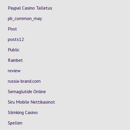
Paypal Casino Talletus
pb_common_may
Post
posts12
Public
Rainbet
review
russia-brand.com
Semaglutide Online
Siru Mobile Nettikasinot
Slimking Casino
Spellen