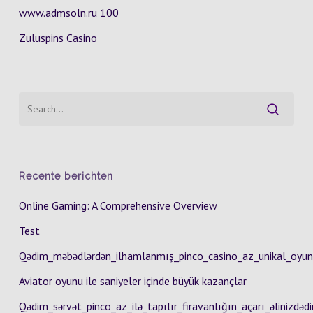
www.admsoln.ru 100
Zuluspins Casino
Recente berichten
Online Gaming: A Comprehensive Overview
Test
Qədim_məbədlərdən_ilhamlanmış_pinco_casino_az_unikal_oyun
Aviator oyunu ile saniyeler içinde büyük kazançlar
Qədim_sərvət_pinco_az_ilə_tapılır_firavanlığın_açarı_əlinizdədi