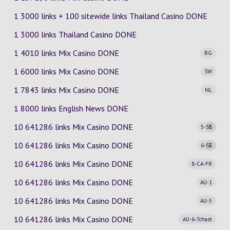
1 3000 links + 100 sitewide links Thailand Casino DONE
1 3000 links Thailand Casino DONE
1 4010 links Mix Casino
DONE
BG
1 6000 links Mix Casino
DONE
SW
1 7843 links Mix Casino
DONE
NL
1 8000 links English News DONE
10 641286 links Mix Casino
DONE
5-SE
6
10 641286 links Mix Casino
DONE
6-SE
5
10 641286 links Mix Casino
DONE
8-CA-FR
10 641286 links Mix Casino
DONE
AU-1
10 641286 links Mix Casino
DONE
AU-5
10 641286 links Mix Casino
DONE
AU-6-7chast