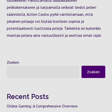
suosikkeihin. Panostamalla laadukkaaseen
pelikokemukseen ja tarjoamalla selkeät tiedot pelien
säännöistä, Action Casino pyrkii varmistamaan, että
jokainen pelaaja voi löytää itselleen sopivia ja
potentiaalisesti tuottoisia pelejä. Tärkeintä on kuitenkin
muistaa pelata aina vastuullisesti ja asettaa omat rajat.
Zoeken
Zoeken
Recent Posts
Online Gaming: A Comprehensive Overview