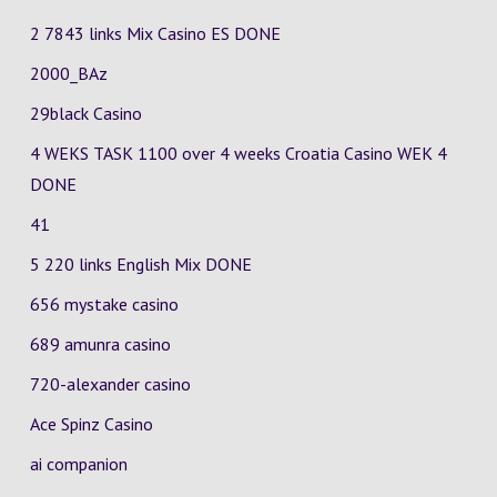
2 7843 links Mix Casino
ES
DONE
2000_BAz
29black Casino
4 WEKS TASK 1100 over 4 weeks Croatia Casino
WEK 4
DONE
41
5 220 links English Mix DONE
656 mystake casino
689 amunra casino
720-alexander casino
Ace Spinz Casino
ai companion