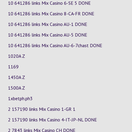
10 641286 links Mix Casino
6-SE
5
DONE
10 641286 links Mix Casino
8-CA-FR
DONE
10 641286 links Mix Casino
AU-1
DONE
10 641286 links Mix Casino
AU-5
DONE
10 641286 links Mix Casino
AU-6-7chast
DONE
1020A Z
1169
1450A Z
1500A Z
1xbetph.ph3
2 157190 links Mix Casino
1-GR
1
2 157190 links Mix Casino
4-IT-JP-NL
DONE
2 7843 links Mix Casino
CH
DONE