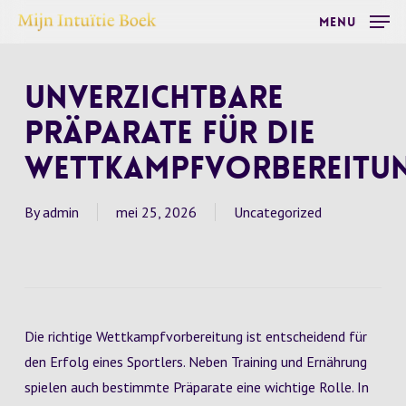
Skip
Menu
to
main
Unverzichtbare
content
Präparate für die
Wettkampfvorbereitu
By
admin
mei 25, 2026
Uncategorized
Die richtige Wettkampfvorbereitung ist entscheidend für
den Erfolg eines Sportlers. Neben Training und Ernährung
spielen auch bestimmte Präparate eine wichtige Rolle. In