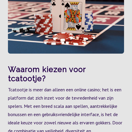
Waarom kiezen voor
tcatootje?
Tcatootje is meer dan alleen een online casino; het is een
platform dat zich inzet voor de tevredenheid van zijn
spelers. Met een breed scala aan spellen, aantrekkelijke
bonussen en een gebruiksvriendelijke interface, is het de
ideale keuze voor zowel nieuwe als ervaren gokkers. Door
de combinatie van veiligheid, diversiteit en