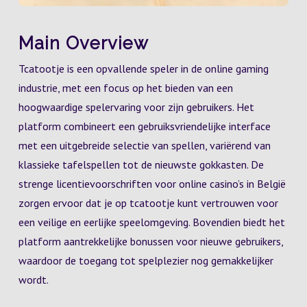
Main Overview
Tcatootje is een opvallende speler in de online gaming
industrie, met een focus op het bieden van een
hoogwaardige spelervaring voor zijn gebruikers. Het
platform combineert een gebruiksvriendelijke interface
met een uitgebreide selectie van spellen, variërend van
klassieke tafelspellen tot de nieuwste gokkasten. De
strenge licentievoorschriften voor online casino’s in België
zorgen ervoor dat je op tcatootje kunt vertrouwen voor
een veilige en eerlijke speelomgeving. Bovendien biedt het
platform aantrekkelijke bonussen voor nieuwe gebruikers,
waardoor de toegang tot spelplezier nog gemakkelijker
wordt.