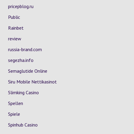
pricepblog.ru
Public
Rainbet
review
russia-brand.com
segezha.info
Semaglutide Online
Siru Mobile Nettikasinot
Slimking Casino
Spellen
Spiele
Spinhub Casino