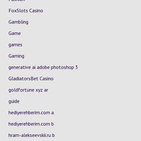
FoxSlots Casino
Gambling
Game
games
Gaming
generative ai adobe photoshop 3
GladiatorsBet Casino
goldfortune xyz ar
guide
hediyerehberim.com a
hediyerehberim.com b
hram-alekseevskii.ru b