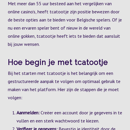
Met meer dan 55 uur besteed aan het vergelijken van
online casino’s, heeft tcatootje zijn positie bewezen door
de beste opties aan te bieden voor Belgische spelers. Of je
nu een ervaren speler bent of nieuw in de wereld van
online gokken, tcatootje heeft iets te bieden dat aansluit
bij jouw wensen.
Hoe begin je met tcatootje
Bij het starten met tcatootje is het belangrijk om een
gestructureerde aanpak te volgen om optimaal gebruik te
maken van het platform. Hier zijn de stappen die je moet
volgen:
Aanmelden:
Creëer een account door je gegevens in te
vullen en een sterk wachtwoord te kiezen.
Verifieer je gegevens:
Bevestig je identiteit door de