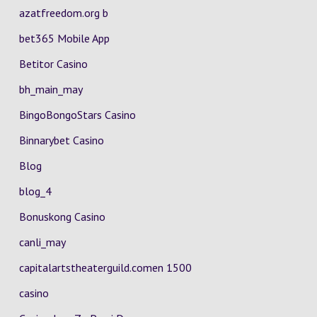
azatfreedom.org b
bet365 Mobile App
Betitor Casino
bh_main_may
BingoBongoStars Casino
Binnarybet Casino
Blog
blog_4
Bonuskong Casino
canli_may
capitalartstheaterguild.comen 1500
casino