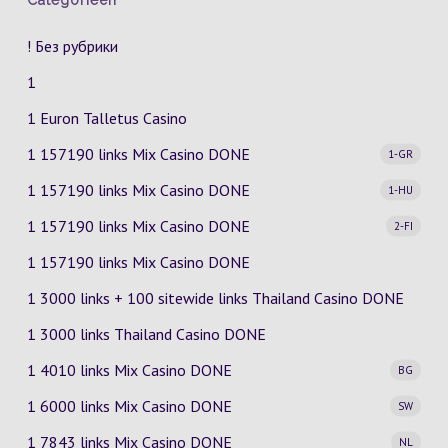
Categorieën
! Без рубрики
1
1 Euron Talletus Casino
1 157190 links Mix Casino
DONE
1-GR
1 157190 links Mix Casino
DONE
1-HU
1 157190 links Mix Casino
DONE
2-FI
1 157190 links Mix Casino DONE
1 3000 links + 100 sitewide links Thailand Casino DONE
1 3000 links Thailand Casino DONE
1 4010 links Mix Casino
DONE
BG
1 6000 links Mix Casino
DONE
SW
1 7843 links Mix Casino
DONE
NL