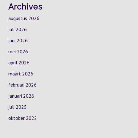
Archives
augustus 2026
juli 2026
juni 2026
mei 2026
april 2026
maart 2026
februari 2026
januari 2026
juli 2025
oktober 2022