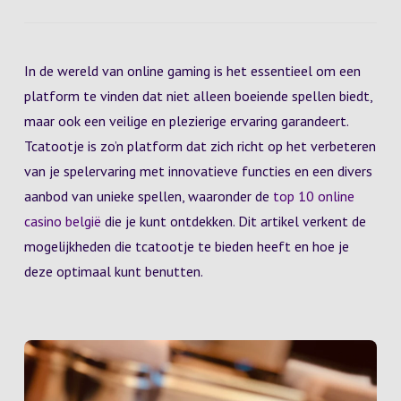
In de wereld van online gaming is het essentieel om een
platform te vinden dat niet alleen boeiende spellen biedt,
maar ook een veilige en plezierige ervaring garandeert.
Tcatootje is zo’n platform dat zich richt op het verbeteren
van je spelervaring met innovatieve functies en een divers
aanbod van unieke spellen, waaronder de
top 10 online
casino belgië
die je kunt ontdekken. Dit artikel verkent de
mogelijkheden die tcatootje te bieden heeft en hoe je
deze optimaal kunt benutten.