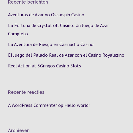
Recente berichten
Aventuras de Azar no Oscarspin Casino
La Fortuna de Crystalroll Casino: Un Juego de Azar
Completo
La Aventura de Riesgo en Casinacho Casino
El Juego del Palacio Real de Azar con el Casino Royalezino
Reel Action at 5Gringos Casino Slots
Recente reacties
A WordPress Commenter
op
Hello world!
Archieven