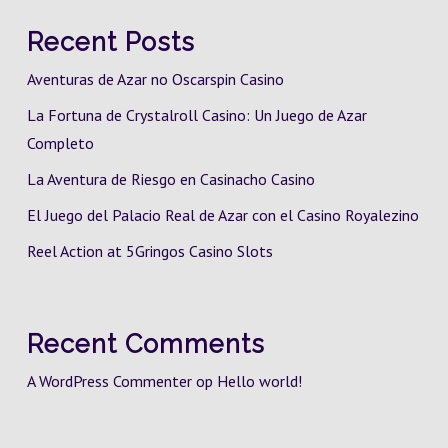
Recent Posts
Aventuras de Azar no Oscarspin Casino
La Fortuna de Crystalroll Casino: Un Juego de Azar
Completo
La Aventura de Riesgo en Casinacho Casino
El Juego del Palacio Real de Azar con el Casino Royalezino
Reel Action at 5Gringos Casino Slots
Recent Comments
A WordPress Commenter
op
Hello world!