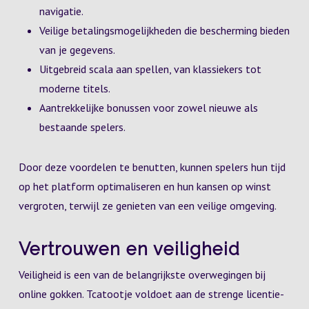
navigatie.
Veilige betalingsmogelijkheden die bescherming bieden
van je gegevens.
Uitgebreid scala aan spellen, van klassiekers tot
moderne titels.
Aantrekkelijke bonussen voor zowel nieuwe als
bestaande spelers.
Door deze voordelen te benutten, kunnen spelers hun tijd
op het platform optimaliseren en hun kansen op winst
vergroten, terwijl ze genieten van een veilige omgeving.
Vertrouwen en veiligheid
Veiligheid is een van de belangrijkste overwegingen bij
online gokken. Tcatootje voldoet aan de strenge licentie-