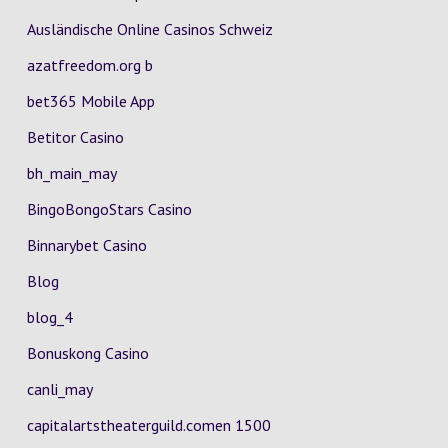
Ausländische Online Casinos Schweiz
azatfreedom.org b
bet365 Mobile App
Betitor Casino
bh_main_may
BingoBongoStars Casino
Binnarybet Casino
Blog
blog_4
Bonuskong Casino
canli_may
capitalartstheaterguild.comen 1500