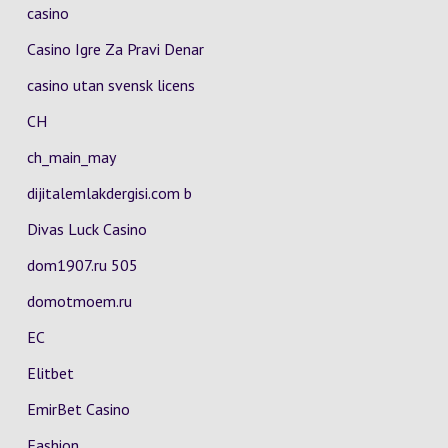
casino
Casino Igre Za Pravi Denar
casino utan svensk licens
CH
ch_main_may
dijitalemlakdergisi.com b
Divas Luck Casino
dom1907.ru 505
domotmoem.ru
EC
Elitbet
EmirBet Casino
Fashion