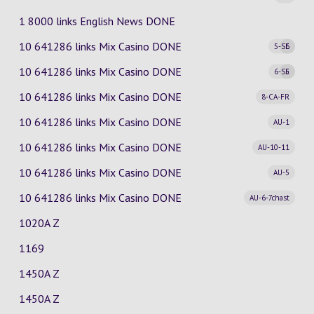
1 8000 links English News DONE
10 641286 links Mix Casino
DONE
5-SE
6
10 641286 links Mix Casino
DONE
6-SE
5
10 641286 links Mix Casino
DONE
8-CA-FR
10 641286 links Mix Casino
DONE
AU-1
10 641286 links Mix Casino
DONE
AU-10-11
10 641286 links Mix Casino
DONE
AU-5
10 641286 links Mix Casino
DONE
AU-6-7chast
1020A Z
1169
1450A Z
1450A Z