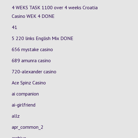
4 WEKS TASK 1100 over 4 weeks Croatia
Casino
WEK 4
DONE
41
5 220 links English Mix DONE
656 mystake casino
689 amunra casino
720-alexander casino
Ace Spinz Casino
ai companion
ai-girlfriend
allz
apr_common_2