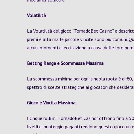
Volatilità
La Volatilità del gioco “TornadoBet Casino” è descritt
premi è alta ma le piccole vincite sono più comuni. Qu
alcuni momenti di eccitazione a causa delle loro prime
Betting Range e Scommessa Massima
La scommessa minima per ogni singola ruota è di €0,
spettro di scelte strategiche ai giocatori che desideran
Gioco e Vincita Massima
I cinque rulli in “TornadoBet Casino” offrono fino a 5
livelli di punteggio paganti rendono questo gioco un ecc