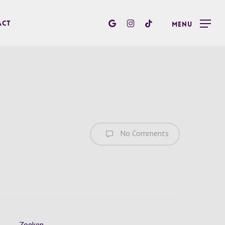
google-
instagram
tiktok
act
Menu
plus
No Comments
Zoeken