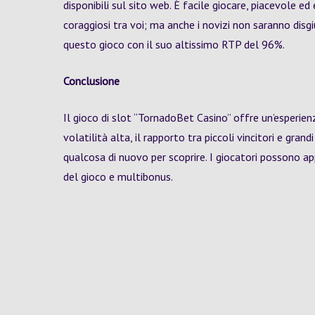
disponibili sul sito web. È facile giocare, piacevole ed 
coraggiosi tra voi; ma anche i novizi non saranno disgiu
questo gioco con il suo altissimo RTP del 96%.
Conclusione
Il gioco di slot “TornadoBet Casino” offre un’esperien
volatilità alta, il rapporto tra piccoli vincitori e gra
qualcosa di nuovo per scoprire. I giocatori possono a
del gioco e multibonus.