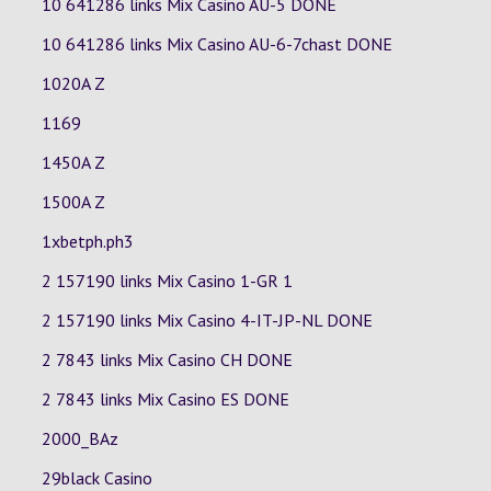
10 641286 links Mix Casino
AU-5
DONE
10 641286 links Mix Casino
AU-6-7chast
DONE
1020A Z
1169
1450A Z
1500A Z
1xbetph.ph3
2 157190 links Mix Casino
1-GR
1
2 157190 links Mix Casino
4-IT-JP-NL
DONE
2 7843 links Mix Casino
CH
DONE
2 7843 links Mix Casino
ES
DONE
2000_BAz
29black Casino