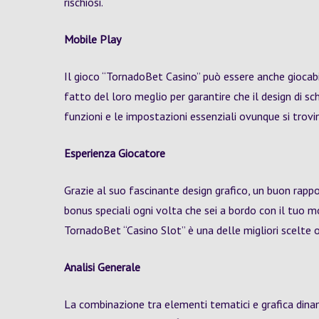
rischiosi.
Mobile Play
Il gioco “TornadoBet Casino” può essere anche giocabil
fatto del loro meglio per garantire che il design di s
funzioni e le impostazioni essenziali ovunque si trovi
Esperienza Giocatore
Grazie al suo fascinante design grafico, un buon rapport
bonus speciali ogni volta che sei a bordo con il tuo mo
TornadoBet “Casino Slot” è una delle migliori scelte o
Analisi Generale
La combinazione tra elementi tematici e grafica dina