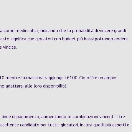
a come medio-alta, indicando che la probabilità di vincere grandi
esto significa che giocatori con budget più bassi potranno godersi
 vincite.
10 mentre la massima raggiunge i €100. Ciò offre un ampio
o adattarsi alle loro disponibilità.
0 linee di pagamento, aumentando le combinazioni vincenti. I tre
ellente candidato per tutti i giocatori, inclusi quelli più esperti e