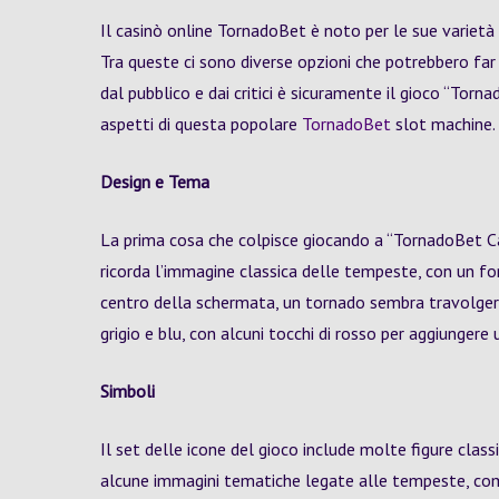
Il casinò online TornadoBet è noto per le sue varietà 
Tra queste ci sono diverse opzioni che potrebbero far p
dal pubblico e dai critici è sicuramente il gioco “Tor
aspetti di questa popolare
TornadoBet
slot machine.
Design e Tema
La prima cosa che colpisce giocando a “TornadoBet Cas
ricorda l’immagine classica delle tempeste, con un f
centro della schermata, un tornado sembra travolgere 
grigio e blu, con alcuni tocchi di rosso per aggiungere 
Simboli
Il set delle icone del gioco include molte figure class
alcune immagini tematiche legate alle tempeste, come