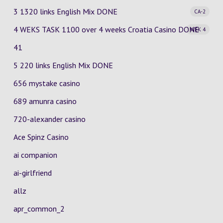
3 1320 links English Mix
DONE
CA-2
4 WEKS TASK 1100 over 4 weeks Croatia Casino
DONE
WEK 4
41
5 220 links English Mix DONE
656 mystake casino
689 amunra casino
720-alexander casino
Ace Spinz Casino
ai companion
ai-girlfriend
allz
apr_common_2