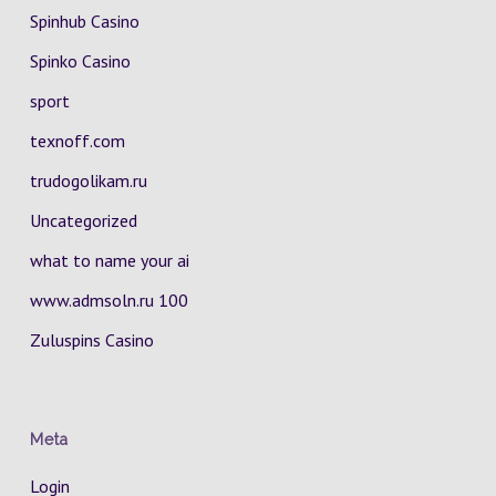
Spinhub Casino
Spinko Casino
sport
texnoff.com
trudogolikam.ru
Uncategorized
what to name your ai
www.admsoln.ru 100
Zuluspins Casino
Meta
Login