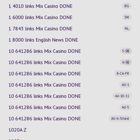
1 4010 links Mix Casino
DONE
BG
1 6000 links Mix Casino
DONE
SW
1 7843 links Mix Casino
DONE
NL
1 8000 links English News DONE
10 641286 links Mix Casino
DONE
5-SE
6
10 641286 links Mix Casino
DONE
6-SE
5
10 641286 links Mix Casino
DONE
8-CA-FR
10 641286 links Mix Casino
DONE
AU-1
10 641286 links Mix Casino
DONE
AU-10-11
10 641286 links Mix Casino
DONE
AU-5
10 641286 links Mix Casino
DONE
AU-6-7chast
1020A Z