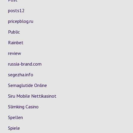
posts12
pricepblog.ru
Public
Rainbet
review
russia-brand.com
segezha.info
Semaglutide Online
Siru Mobile Nettikasinot
Slimking Casino
Spellen
Spiele