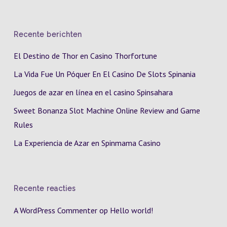
Recente berichten
El Destino de Thor en Casino Thorfortune
La Vida Fue Un Póquer En El Casino De Slots Spinania
Juegos de azar en línea en el casino Spinsahara
Sweet Bonanza Slot Machine Online Review and Game
Rules
La Experiencia de Azar en Spinmama Casino
Recente reacties
A WordPress Commenter
op
Hello world!