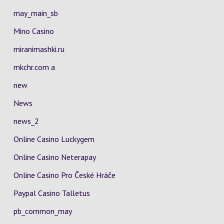
may_main_sb
Mino Casino
miranimashki.ru
mkchr.com a
new
News
news_2
Online Casino Luckygem
Online Casino Neterapay
Online Casino Pro České Hráče
Paypal Casino Talletus
pb_common_may