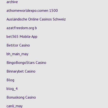
archive
athomeworldexpo.comen 1500
Ausländische Online Casinos Schweiz
azatfreedom.org b
bet365 Mobile App
Betitor Casino
bh_main_may
BingoBongoStars Casino
Binnarybet Casino
Blog
blog_4
Bonuskong Casino
canli_may