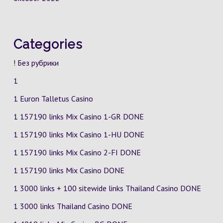
Categories
! Без рубрики
1
1 Euron Talletus Casino
1 157190 links Mix Casino
1-GR
DONE
1 157190 links Mix Casino
1-HU
DONE
1 157190 links Mix Casino
2-FI
DONE
1 157190 links Mix Casino DONE
1 3000 links + 100 sitewide links Thailand Casino DONE
1 3000 links Thailand Casino DONE