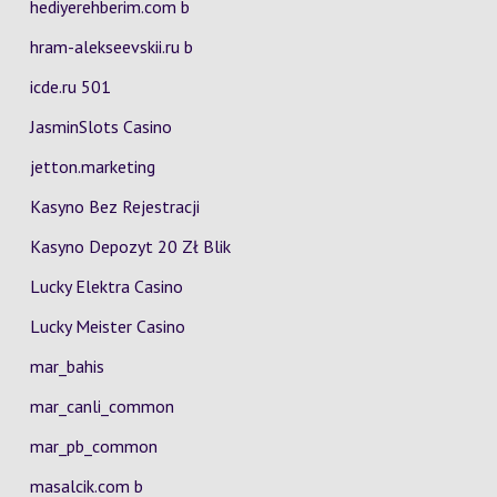
hediyerehberim.com b
hram-alekseevskii.ru b
icde.ru 501
JasminSlots Casino
jetton.marketing
Kasyno Bez Rejestracji
Kasyno Depozyt 20 Zł Blik
Lucky Elektra Casino
Lucky Meister Casino
mar_bahis
mar_canli_common
mar_pb_common
masalcik.com b