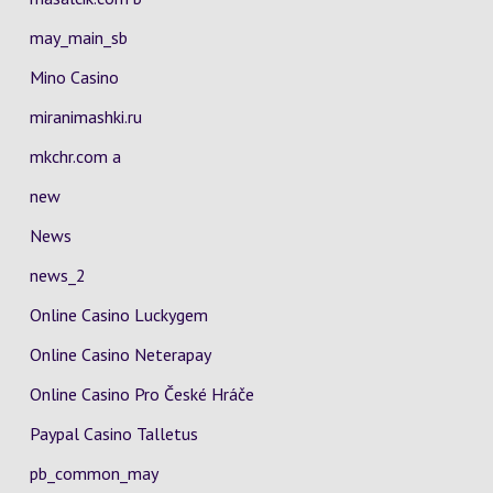
may_main_sb
Mino Casino
miranimashki.ru
mkchr.com a
new
News
news_2
Online Casino Luckygem
Online Casino Neterapay
Online Casino Pro České Hráče
Paypal Casino Talletus
pb_common_may