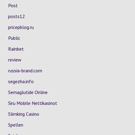
Post
posts12
pricepblog.ru
Public
Rainbet
review
russia-brand.com
segezha.info
Semaglutide Online
Siru Mobile Nettikasinot
Slimking Casino
Spellen