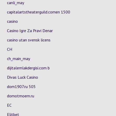
canli_may
capitalartstheaterguild.comen 1500
casino
Casino Igre Za Pravi Denar
casino utan svensk licens
CH
ch_main_may
dijitalemlakdergisi.com b
Divas Luck Casino
dom1907.ru 505
domotmoem.ru
EC
Elitbet