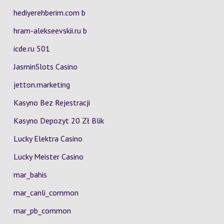
hediyerehberim.com b
hram-alekseevskii.ru b
icde.ru 501
JasminSlots Casino
jetton.marketing
Kasyno Bez Rejestracji
Kasyno Depozyt 20 Zł Blik
Lucky Elektra Casino
Lucky Meister Casino
mar_bahis
mar_canli_common
mar_pb_common