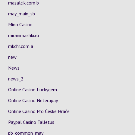
masalcik.com b
may_main_sb
Mino Casino
miranimashki.ru
mkchr.com a
new
News
news_2
Online Casino Luckygem
Online Casino Neterapay
Online Casino Pro České Hráče
Paypal Casino Talletus
pb_common_may