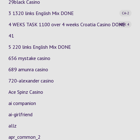
29black Casino
3 1320 links English Mix
DONE
CA-2
4 WEKS TASK 1100 over 4 weeks Croatia Casino
DONE
WEK 4
41
5 220 links English Mix DONE
656 mystake casino
689 amunra casino
720-alexander casino
Ace Spinz Casino
ai companion
ai-girlfriend
allz
apr_common_2