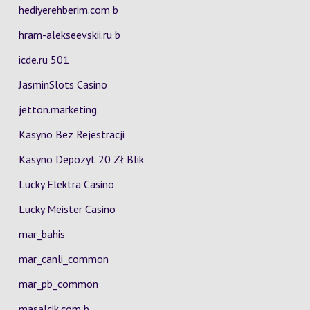
hediyerehberim.com b
hram-alekseevskii.ru b
icde.ru 501
JasminSlots Casino
jetton.marketing
Kasyno Bez Rejestracji
Kasyno Depozyt 20 Zł Blik
Lucky Elektra Casino
Lucky Meister Casino
mar_bahis
mar_canli_common
mar_pb_common
masalcik.com b