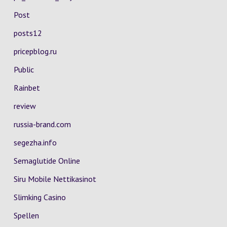
Post
posts12
pricepblog.ru
Public
Rainbet
review
russia-brand.com
segezha.info
Semaglutide Online
Siru Mobile Nettikasinot
Slimking Casino
Spellen