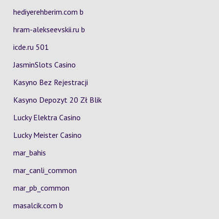
hediyerehberim.com b
hram-alekseevskii.ru b
icde.ru 501
JasminSlots Casino
Kasyno Bez Rejestracji
Kasyno Depozyt 20 Zł Blik
Lucky Elektra Casino
Lucky Meister Casino
mar_bahis
mar_canli_common
mar_pb_common
masalcik.com b