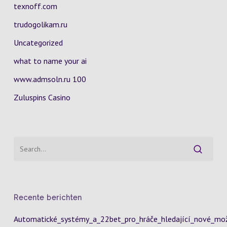
texnoff.com
trudogolikam.ru
Uncategorized
what to name your ai
www.admsoln.ru 100
Zuluspins Casino
Recente berichten
Automatické_systémy_a_22bet_pro_hráče_hledající_nové_mož