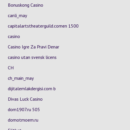
Bonuskong Casino
canli_may
capitalartstheaterguild.comen 1500
casino
Casino Igre Za Pravi Denar
casino utan svensk licens
CH
ch_main_may
dijitalemlakdergisi.com b
Divas Luck Casino
dom1907.ru 505
domotmoem.ru