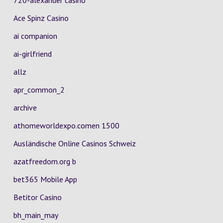
720-alexander casino
Ace Spinz Casino
ai companion
ai-girlfriend
allz
apr_common_2
archive
athomeworldexpo.comen 1500
Ausländische Online Casinos Schweiz
azatfreedom.org b
bet365 Mobile App
Betitor Casino
bh_main_may