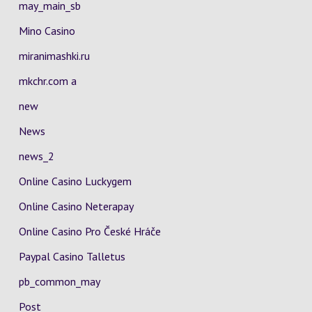
may_main_sb
Mino Casino
miranimashki.ru
mkchr.com a
new
News
news_2
Online Casino Luckygem
Online Casino Neterapay
Online Casino Pro České Hráče
Paypal Casino Talletus
pb_common_may
Post