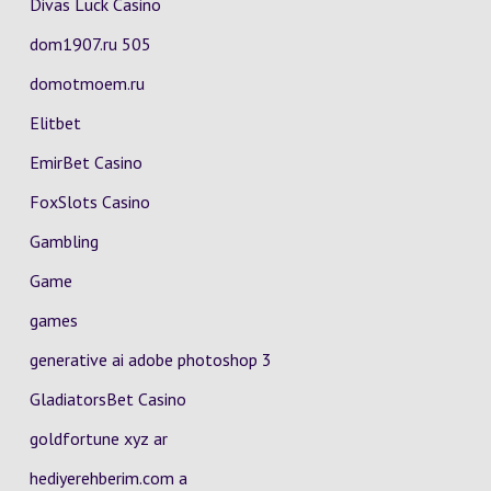
Divas Luck Casino
dom1907.ru 505
domotmoem.ru
Elitbet
EmirBet Casino
FoxSlots Casino
Gambling
Game
games
generative ai adobe photoshop 3
GladiatorsBet Casino
goldfortune xyz ar
hediyerehberim.com a