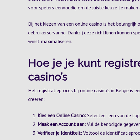
voor spelers eenvoudig om de juiste keuze te maken e
Bij het kiezen van een online casino is het belangrijk 
gebruikerservaring. Dankzij deze richtlijnen kunnen s
winst maximaliseren.
Hoe je je kunt registr
casino’s
Het registratieproces bij online casino’s in België is
creëren:
Kies een Online Casino:
Selecteer een van de top 
Maak een Account aan:
Vul de benodigde gegeven
Verifieer je Identiteit:
Voltooi de identificatiepro