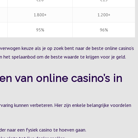
1.800+
1.200+
95%
96%
overwogen keuze als je op zoek bent naar de beste online casino’s
 het spelaanbod om de beste waarde te krijgen voor je geld.
en van online casino’s in
rvaring kunnen verbeteren. Hier zijn enkele belangrijke voordelen
er naar een fysiek casino te hoeven gaan.