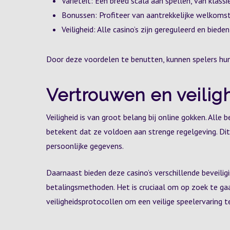
Variëteit: Een breed scala aan spellen, van klassi
Bonussen: Profiteer van aantrekkelijke welkoms
Veiligheid: Alle casino’s zijn gereguleerd en bieden
Door deze voordelen te benutten, kunnen spelers hun
Vertrouwen en veiligh
Veiligheid is van groot belang bij online gokken. Alle b
betekent dat ze voldoen aan strenge regelgeving. Di
persoonlijke gegevens.
Daarnaast bieden deze casino’s verschillende beveil
betalingsmethoden. Het is cruciaal om op zoek te gaan
veiligheidsprotocollen om een veilige speelervaring t