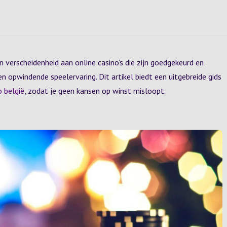
en verscheidenheid aan online casino’s die zijn goedgekeurd en
n opwindende speelervaring. Dit artikel biedt een uitgebreide gids
o belgië
, zodat je geen kansen op winst misloopt.