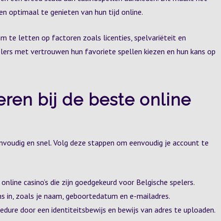
n optimaal te genieten van hun tijd online.
om te letten op factoren zoals licenties, spelvariëteit en
pelers met vertrouwen hun favoriete spellen kiezen en hun kans op
eren bij de beste online
 eenvoudig en snel. Volg deze stappen om eenvoudig je account te
online casino’s die zijn goedgekeurd voor Belgische spelers.
s in, zoals je naam, geboortedatum en e-mailadres.
cedure door een identiteitsbewijs en bewijs van adres te uploaden.