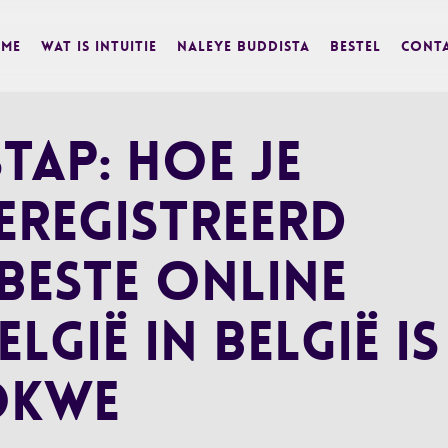
me
Wat is Intuitie
Naleye Buddista
BESTEL
Cont
tap: hoe je
eregistreerd
 beste online
elgië In België is
okwe