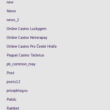
new
News
news_2
Online Casino Luckygem
Online Casino Neterapay
Online Casino Pro České Hráče
Paypal Casino Talletus
pb_common_may
Post
posts12
pricepblog.ru
Public
Rainbet