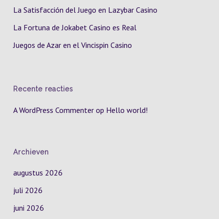
La Satisfacción del Juego en Lazybar Casino
La Fortuna de Jokabet Casino es Real
Juegos de Azar en el Vincispin Casino
Recente reacties
A WordPress Commenter
op
Hello world!
Archieven
augustus 2026
juli 2026
juni 2026