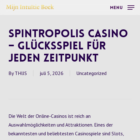
Skip
Menu
to
main
Spintropolis Casino
content
– Glücksspiel für
jeden Zeitpunkt
By
THIJS
juli 5, 2026
Uncategorized
Die Welt der Online-Casinos ist reich an
Auswahlmöglichkeiten und Attraktionen. Eines der
bekanntesten und beliebtesten Casinospiele sind Slots,