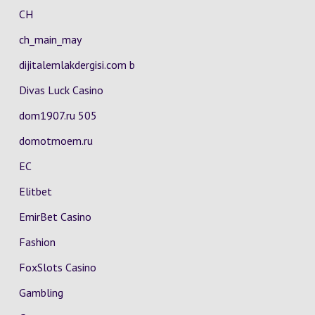
CH
ch_main_may
dijitalemlakdergisi.com b
Divas Luck Casino
dom1907.ru 505
domotmoem.ru
EC
Elitbet
EmirBet Casino
Fashion
FoxSlots Casino
Gambling