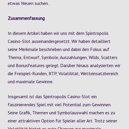
etwas Neuen suchen.
Zusammenfassung
In diesem Artikel haben wir uns mit dem Spintropolis
Casino-Slot auseinandergesetzt. Wir haben detailliert
seine Merkmale beschrieben und dabei den Fokus auf
Thema, Entwurf, Symbole, Auszahlungen, Wilds, Scatters
und Bonusfeatures gelegt. Darüber hinaus analysierten wir
die Freispiel-Runden, RTP, Volatilität, Wetteinsatzbereich
und maximale Gewinne.
Insgesamt ist das Spintropolis Casino-Slot ein
faszinierendes Spiel mit viel Potential zum Gewinnen.
Seine Grafik, Themen und Symbolauswahl machen es zu
einer attraktiven Option für Spieler aller Art. Trotz seiner
Volatilität bietet es gute Chancen zur maximale