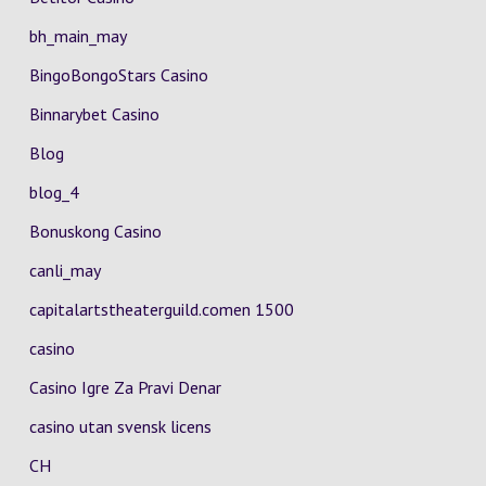
bh_main_may
BingoBongoStars Casino
Binnarybet Casino
Blog
blog_4
Bonuskong Casino
canli_may
capitalartstheaterguild.comen 1500
casino
Casino Igre Za Pravi Denar
casino utan svensk licens
CH