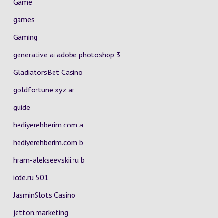
Game
games
Gaming
generative ai adobe photoshop 3
GladiatorsBet Casino
goldfortune xyz ar
guide
hediyerehberim.com a
hediyerehberim.com b
hram-alekseevskii.ru b
icde.ru 501
JasminSlots Casino
jetton.marketing