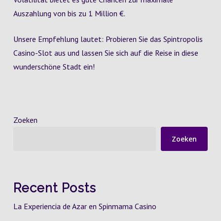
Auszahlung von bis zu 1 Million €.
Unsere Empfehlung lautet: Probieren Sie das Spintropolis
Casino-Slot aus und lassen Sie sich auf die Reise in diese
wunderschöne Stadt ein!
Zoeken
Zoeken
Recent Posts
La Experiencia de Azar en Spinmama Casino