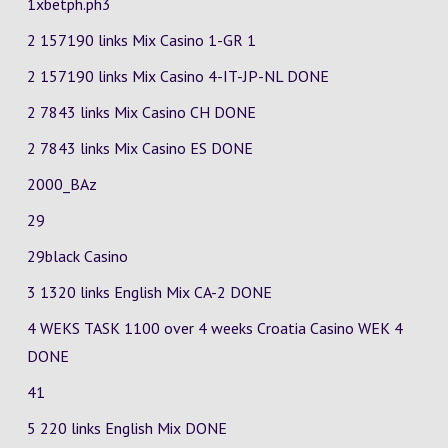
1xbetph.ph3
2 157190 links Mix Casino
1-GR
1
2 157190 links Mix Casino
4-IT-JP-NL
DONE
2 7843 links Mix Casino
CH
DONE
2 7843 links Mix Casino
ES
DONE
2000_BAz
29
29black Casino
3 1320 links English Mix
CA-2
DONE
4 WEKS TASK 1100 over 4 weeks Croatia Casino
WEK 4
DONE
41
5 220 links English Mix DONE