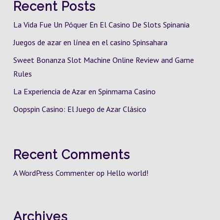
Recent Posts
La Vida Fue Un Póquer En El Casino De Slots Spinania
Juegos de azar en línea en el casino Spinsahara
Sweet Bonanza Slot Machine Online Review and Game
Rules
La Experiencia de Azar en Spinmama Casino
Oopspin Casino: El Juego de Azar Clásico
Recent Comments
A WordPress Commenter
op
Hello world!
Archives