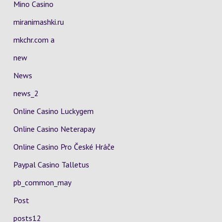
Mino Casino
miranimashki.ru
mkchr.com a
new
News
news_2
Online Casino Luckygem
Online Casino Neterapay
Online Casino Pro České Hráče
Paypal Casino Talletus
pb_common_may
Post
posts12