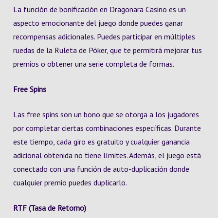
La función de bonificación en Dragonara Casino es un
aspecto emocionante del juego donde puedes ganar
recompensas adicionales. Puedes participar en múltiples
ruedas de la Ruleta de Póker, que te permitirá mejorar tus
premios o obtener una serie completa de formas.
Free Spins
Las free spins son un bono que se otorga a los jugadores
por completar ciertas combinaciones específicas. Durante
este tiempo, cada giro es gratuito y cualquier ganancia
adicional obtenida no tiene límites. Además, el juego está
conectado con una función de auto-duplicación donde
cualquier premio puedes duplicarlo.
RTF (Tasa de Retorno)