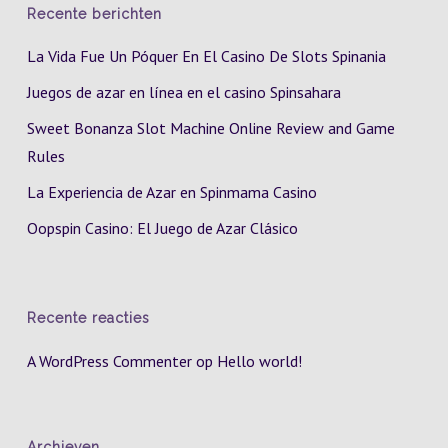
Recente berichten
La Vida Fue Un Póquer En El Casino De Slots Spinania
Juegos de azar en línea en el casino Spinsahara
Sweet Bonanza Slot Machine Online Review and Game
Rules
La Experiencia de Azar en Spinmama Casino
Oopspin Casino: El Juego de Azar Clásico
Recente reacties
A WordPress Commenter
op
Hello world!
Archieven