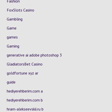
Fashion
FoxSlots Casino
Gambling
Game
games
Gaming
generative ai adobe photoshop 3
GladiatorsBet Casino
goldfortune xyz ar
guide
hediyerehberim.com a
hediyerehberim.com b
hram-alekseevskii.ru b