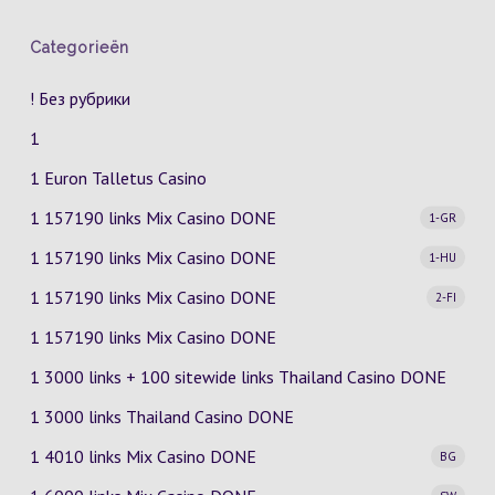
Categorieën
! Без рубрики
1
1 Euron Talletus Casino
1 157190 links Mix Casino
DONE
1-GR
1 157190 links Mix Casino
DONE
1-HU
1 157190 links Mix Casino
DONE
2-FI
1 157190 links Mix Casino DONE
1 3000 links + 100 sitewide links Thailand Casino DONE
1 3000 links Thailand Casino DONE
1 4010 links Mix Casino
DONE
BG