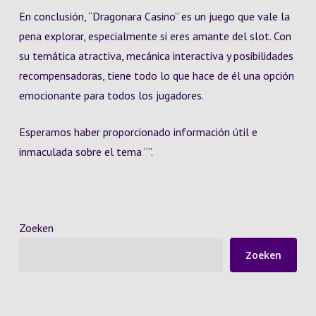
En conclusión, “Dragonara Casino” es un juego que vale la
pena explorar, especialmente si eres amante del slot. Con
su temática atractiva, mecánica interactiva y posibilidades
recompensadoras, tiene todo lo que hace de él una opción
emocionante para todos los jugadores.
Esperamos haber proporcionado información útil e
inmaculada sobre el tema “”.
Zoeken
Zoeken