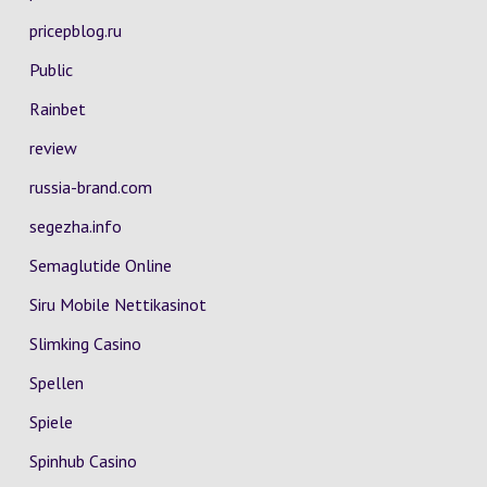
pricepblog.ru
Public
Rainbet
review
russia-brand.com
segezha.info
Semaglutide Online
Siru Mobile Nettikasinot
Slimking Casino
Spellen
Spiele
Spinhub Casino