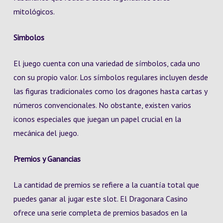
mitológicos.
Simbolos
El juego cuenta con una variedad de símbolos, cada uno
con su propio valor. Los símbolos regulares incluyen desde
las figuras tradicionales como los dragones hasta cartas y
números convencionales. No obstante, existen varios
iconos especiales que juegan un papel crucial en la
mecánica del juego.
Premios y Ganancias
La cantidad de premios se refiere a la cuantía total que
puedes ganar al jugar este slot. El Dragonara Casino
ofrece una serie completa de premios basados en la