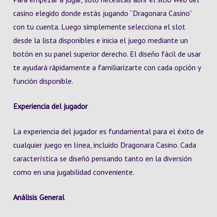
casino elegido donde estás jugando “Dragonara Casino”
con tu cuenta. Luego simplemente selecciona el slot
desde la lista disponibles e inicia el juego mediante un
botón en su panel superior derecho. El diseño fácil de usar
te ayudará rápidamente a familiarizarte con cada opción y
función disponible.
Experiencia del jugador
La experiencia del jugador es fundamental para el éxito de
cualquier juego en línea, incluido Dragonara Casino. Cada
característica se diseñó pensando tanto en la diversión
como en una jugabilidad conveniente.
Análisis General