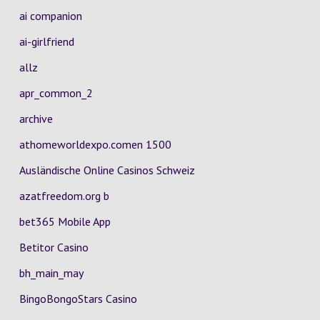
ai companion
ai-girlfriend
allz
apr_common_2
archive
athomeworldexpo.comen 1500
Ausländische Online Casinos Schweiz
azatfreedom.org b
bet365 Mobile App
Betitor Casino
bh_main_may
BingoBongoStars Casino