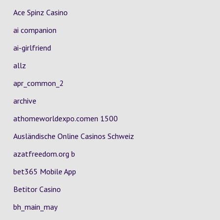
Ace Spinz Casino
ai companion
ai-girlfriend
allz
apr_common_2
archive
athomeworldexpo.comen 1500
Ausländische Online Casinos Schweiz
azatfreedom.org b
bet365 Mobile App
Betitor Casino
bh_main_may