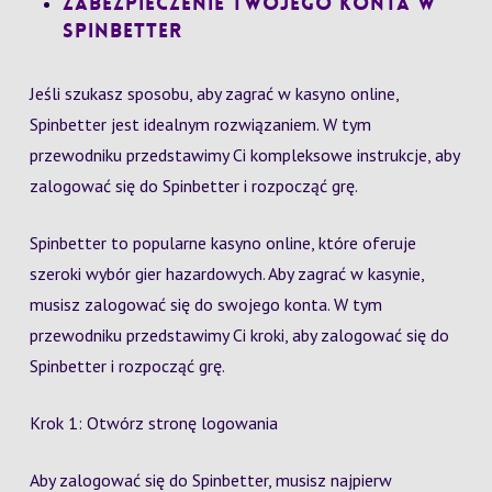
Zabezpieczenie Twojego konta w
Spinbetter
Jeśli szukasz sposobu, aby zagrać w kasyno online,
Spinbetter jest idealnym rozwiązaniem. W tym
przewodniku przedstawimy Ci kompleksowe instrukcje, aby
zalogować się do Spinbetter i rozpocząć grę.
Spinbetter to popularne kasyno online, które oferuje
szeroki wybór gier hazardowych. Aby zagrać w kasynie,
musisz zalogować się do swojego konta. W tym
przewodniku przedstawimy Ci kroki, aby zalogować się do
Spinbetter i rozpocząć grę.
Krok 1: Otwórz stronę logowania
Aby zalogować się do Spinbetter, musisz najpierw