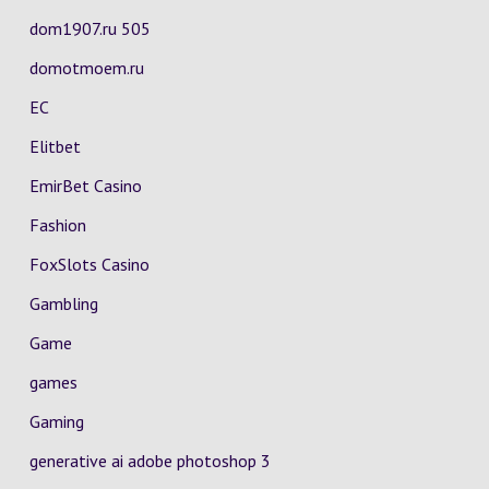
dom1907.ru 505
domotmoem.ru
EC
Elitbet
EmirBet Casino
Fashion
FoxSlots Casino
Gambling
Game
games
Gaming
generative ai adobe photoshop 3