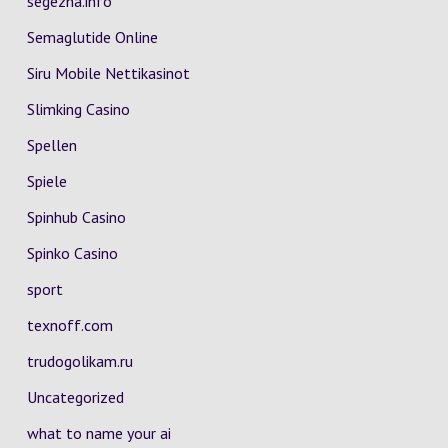
segezha.info
Semaglutide Online
Siru Mobile Nettikasinot
Slimking Casino
Spellen
Spiele
Spinhub Casino
Spinko Casino
sport
texnoff.com
trudogolikam.ru
Uncategorized
what to name your ai