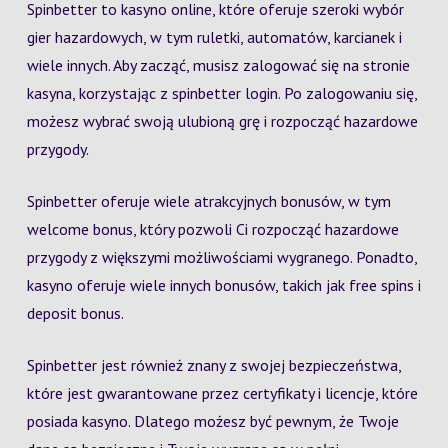
Spinbetter to kasyno online, które oferuje szeroki wybór
gier hazardowych, w tym ruletki, automatów, karcianek i
wiele innych. Aby zacząć, musisz zalogować się na stronie
kasyna, korzystając z spinbetter login. Po zalogowaniu się,
możesz wybrać swoją ulubioną grę i rozpocząć hazardowe
przygody.
Spinbetter oferuje wiele atrakcyjnych bonusów, w tym
welcome bonus, który pozwoli Ci rozpocząć hazardowe
przygody z większymi możliwościami wygranego. Ponadto,
kasyno oferuje wiele innych bonusów, takich jak free spins i
deposit bonus.
Spinbetter jest również znany z swojej bezpieczeństwa,
które jest gwarantowane przez certyfikaty i licencje, które
posiada kasyno. Dlatego możesz być pewnym, że Twoje