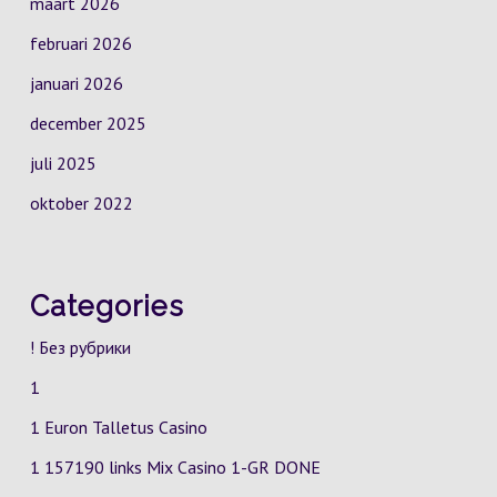
maart 2026
februari 2026
januari 2026
december 2025
juli 2025
oktober 2022
Categories
! Без рубрики
1
1 Euron Talletus Casino
1 157190 links Mix Casino
1-GR
DONE