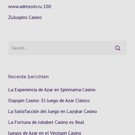
www.admsoln.ru 100
Zuluspins Casino
Recente berichten
La Experiencia de Azar en Spinmama Casino
Oopspin Casino: El Juego de Azar Clásico
La Satisfacción del Juego en Lazybar Casino
La Fortuna de Jokabet Casino es Real
Juegos de Azar en el Vincispin Casino