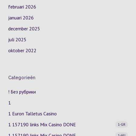
februari 2026
januari 2026
december 2025
juli 2025
oktober 2022
Categorieën
! Без рубрики
1
1 Euron Talletus Casino
1 157190 links Mix Casino
DONE
1-GR
1 157190 links Mix Casino
DONE
1-HU