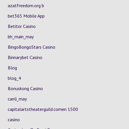
azatfreedom.org b
bet365 Mobile App
Betitor Casino
bh_main_may
BingoBongoStars Casino
Binnarybet Casino
Blog
blog_4
Bonuskong Casino
canli_may
capitalartstheaterguild.comen 1500
casino