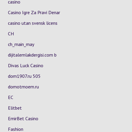
casino
Casino Igre Za Pravi Denar
casino utan svensk licens
CH
ch_main_may
dijitalemlakdergisi.com b
Divas Luck Casino
dom1907.ru 505
domotmoem.ru
EC
Elitbet
EmirBet Casino
Fashion