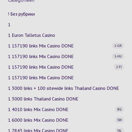
Categorieën
! Без рубрики
1
1 Euron Talletus Casino
1 157190 links Mix Casino
DONE
1-GR
1 157190 links Mix Casino
DONE
1-HU
1 157190 links Mix Casino
DONE
2-FI
1 157190 links Mix Casino DONE
1 3000 links + 100 sitewide links Thailand Casino DONE
1 3000 links Thailand Casino DONE
1 4010 links Mix Casino
DONE
BG
1 6000 links Mix Casino
DONE
SW
1 7843 links Mix Casino
DONE
NL