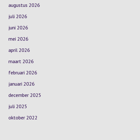
augustus 2026
juli 2026
juni 2026
mei 2026
april 2026
maart 2026
februari 2026
januari 2026
december 2025
juli 2025
oktober 2022