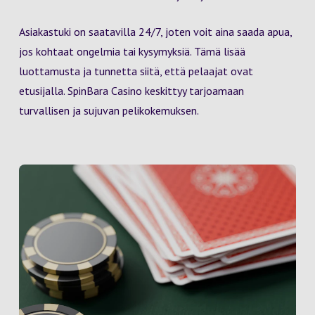
Asiakastuki on saatavilla 24/7, joten voit aina saada apua,
jos kohtaat ongelmia tai kysymyksiä. Tämä lisää
luottamusta ja tunnetta siitä, että pelaajat ovat
etusijalla. SpinBara Casino keskittyy tarjoamaan
turvallisen ja sujuvan pelikokemuksen.