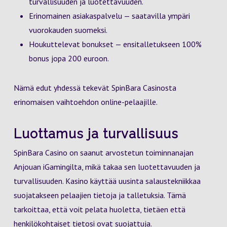
turvallisuuden ja luotettavuuden.
Erinomainen asiakaspalvelu — saatavilla ympäri
vuorokauden suomeksi.
Houkuttelevat bonukset — ensitalletukseen 100%
bonus jopa 200 euroon.
Nämä edut yhdessä tekevät SpinBara Casinosta
erinomaisen vaihtoehdon online-pelaajille.
Luottamus ja turvallisuus
SpinBara Casino on saanut arvostetun toiminnanajan
Anjouan iGamingilta, mikä takaa sen luotettavuuden ja
turvallisuuden. Kasino käyttää uusinta salaustekniikkaa
suojatakseen pelaajien tietoja ja talletuksia. Tämä
tarkoittaa, että voit pelata huoletta, tietäen että
henkilökohtaiset tietosi ovat suojattuja.