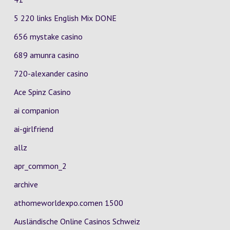
5 220 links English Mix DONE
656 mystake casino
689 amunra casino
720-alexander casino
Ace Spinz Casino
ai companion
ai-girlfriend
allz
apr_common_2
archive
athomeworldexpo.comen 1500
Ausländische Online Casinos Schweiz