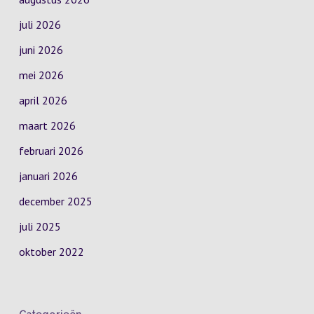
juli 2026
juni 2026
mei 2026
april 2026
maart 2026
februari 2026
januari 2026
december 2025
juli 2025
oktober 2022