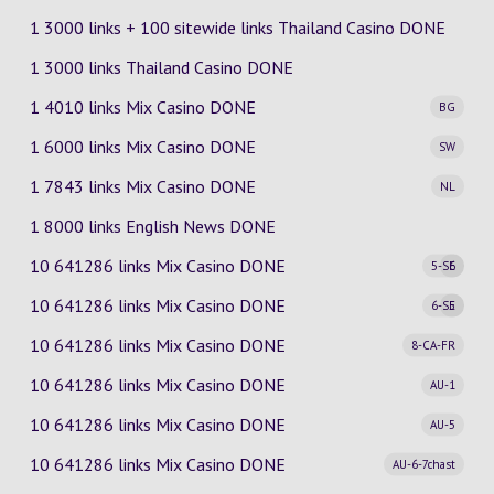
1 3000 links + 100 sitewide links Thailand Casino DONE
1 3000 links Thailand Casino DONE
1 4010 links Mix Casino
DONE
BG
1 6000 links Mix Casino
DONE
SW
1 7843 links Mix Casino
DONE
NL
1 8000 links English News DONE
10 641286 links Mix Casino
DONE
5-SE
6
10 641286 links Mix Casino
DONE
6-SE
5
10 641286 links Mix Casino
DONE
8-CA-FR
10 641286 links Mix Casino
DONE
AU-1
10 641286 links Mix Casino
DONE
AU-5
10 641286 links Mix Casino
DONE
AU-6-7chast