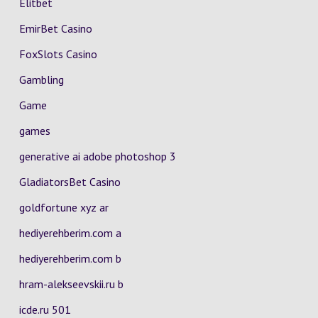
Elitbet
EmirBet Casino
FoxSlots Casino
Gambling
Game
games
generative ai adobe photoshop 3
GladiatorsBet Casino
goldfortune xyz ar
hediyerehberim.com a
hediyerehberim.com b
hram-alekseevskii.ru b
icde.ru 501