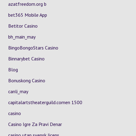
azatfreedom.org b
bet365 Mobile App
Betitor Casino
bh_main_may
BingoBongoStars Casino
Binnarybet Casino
Blog
Bonuskong Casino
canli_may
capitalartstheaterguild.comen 1500
casino
Casino Igre Za Pravi Denar
casino utan svensk licens