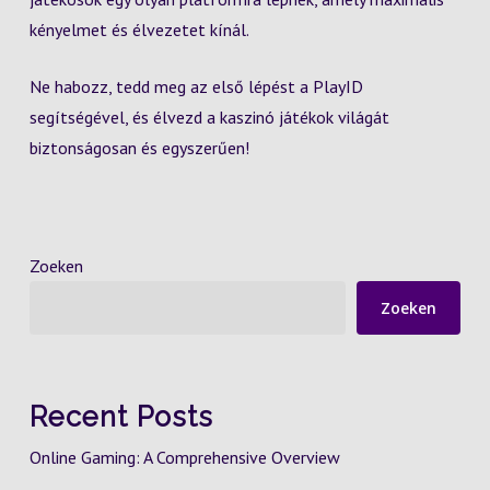
kényelmet és élvezetet kínál.
Ne habozz, tedd meg az első lépést a PlayID
segítségével, és élvezd a kaszinó játékok világát
biztonságosan és egyszerűen!
Zoeken
Zoeken
Recent Posts
Online Gaming: A Comprehensive Overview