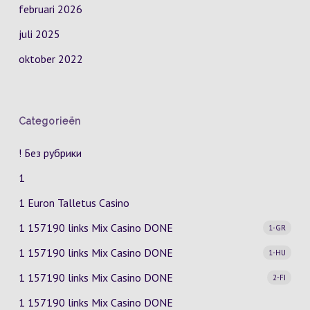
februari 2026
juli 2025
oktober 2022
Categorieën
! Без рубрики
1
1 Euron Talletus Casino
1 157190 links Mix Casino
DONE
1-GR
1 157190 links Mix Casino
DONE
1-HU
1 157190 links Mix Casino
DONE
2-FI
1 157190 links Mix Casino DONE