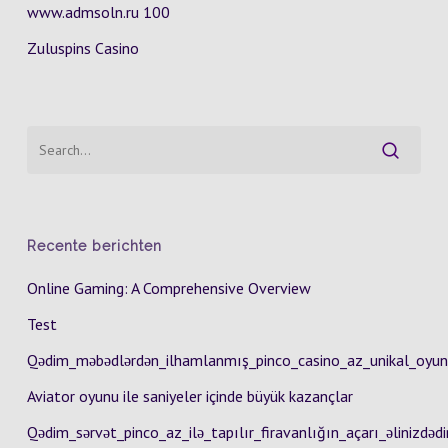
www.admsoln.ru 100
Zuluspins Casino
Recente berichten
Online Gaming: A Comprehensive Overview
Test
Qədim_məbədlərdən_ilhamlanmış_pinco_casino_az_unikal_oyun
Aviator oyunu ile saniyeler içinde büyük kazançlar
Qədim_sərvət_pinco_az_ilə_tapılır_firavanlığın_açarı_əlinizdədi