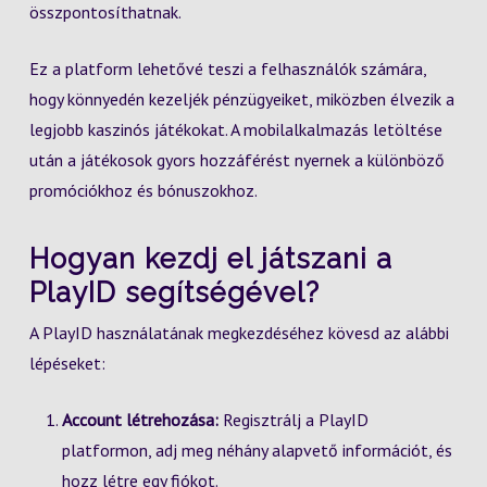
összpontosíthatnak.
Ez a platform lehetővé teszi a felhasználók számára,
hogy könnyedén kezeljék pénzügyeiket, miközben élvezik a
legjobb kaszinós játékokat. A mobilalkalmazás letöltése
után a játékosok gyors hozzáférést nyernek a különböző
promóciókhoz és bónuszokhoz.
Hogyan kezdj el játszani a
PlayID segítségével?
A PlayID használatának megkezdéséhez kövesd az alábbi
lépéseket:
Account létrehozása:
Regisztrálj a PlayID
platformon, adj meg néhány alapvető információt, és
hozz létre egy fiókot.