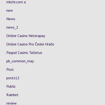
mkchr.com a
new
News
news_2
Online Casino Neterapay
Online Casino Pro České Hráče
Paypal Casino Talletus
pb_common_may
Post
posts12
Public
Rainbet
review