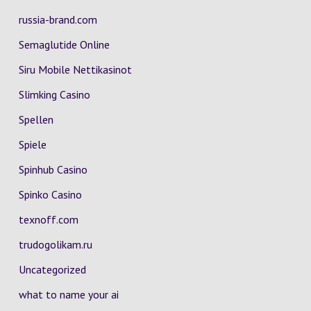
russia-brand.com
Semaglutide Online
Siru Mobile Nettikasinot
Slimking Casino
Spellen
Spiele
Spinhub Casino
Spinko Casino
texnoff.com
trudogolikam.ru
Uncategorized
what to name your ai