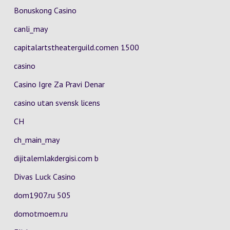
Bonuskong Casino
canli_may
capitalartstheaterguild.comen 1500
casino
Casino Igre Za Pravi Denar
casino utan svensk licens
CH
ch_main_may
dijitalemlakdergisi.com b
Divas Luck Casino
dom1907.ru 505
domotmoem.ru