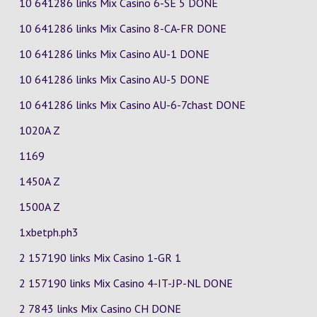
10 641286 links Mix Casino
6-SE
5
DONE
10 641286 links Mix Casino
8-CA-FR
DONE
10 641286 links Mix Casino
AU-1
DONE
10 641286 links Mix Casino
AU-5
DONE
10 641286 links Mix Casino
AU-6-7chast
DONE
1020A Z
1169
1450A Z
1500A Z
1xbetph.ph3
2 157190 links Mix Casino
1-GR
1
2 157190 links Mix Casino
4-IT-JP-NL
DONE
2 7843 links Mix Casino
CH
DONE