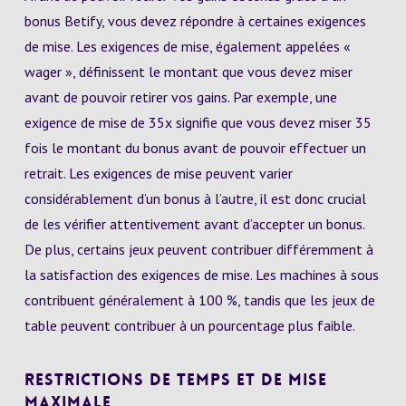
bonus Betify, vous devez répondre à certaines exigences
de mise. Les exigences de mise, également appelées «
wager », définissent le montant que vous devez miser
avant de pouvoir retirer vos gains. Par exemple, une
exigence de mise de 35x signifie que vous devez miser 35
fois le montant du bonus avant de pouvoir effectuer un
retrait. Les exigences de mise peuvent varier
considérablement d’un bonus à l’autre, il est donc crucial
de les vérifier attentivement avant d’accepter un bonus.
De plus, certains jeux peuvent contribuer différemment à
la satisfaction des exigences de mise. Les machines à sous
contribuent généralement à 100 %, tandis que les jeux de
table peuvent contribuer à un pourcentage plus faible.
Restrictions de temps et de mise
maximale