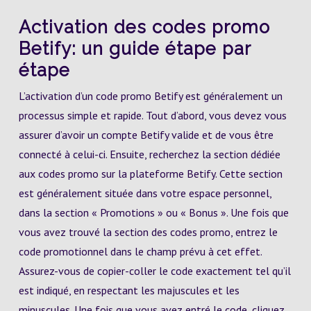
Activation des codes promo
Betify: un guide étape par
étape
L’activation d’un code promo Betify est généralement un
processus simple et rapide. Tout d’abord, vous devez vous
assurer d’avoir un compte Betify valide et de vous être
connecté à celui-ci. Ensuite, recherchez la section dédiée
aux codes promo sur la plateforme Betify. Cette section
est généralement située dans votre espace personnel,
dans la section « Promotions » ou « Bonus ». Une fois que
vous avez trouvé la section des codes promo, entrez le
code promotionnel dans le champ prévu à cet effet.
Assurez-vous de copier-coller le code exactement tel qu’il
est indiqué, en respectant les majuscules et les
minuscules. Une fois que vous avez entré le code, cliquez