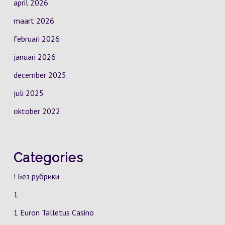
april 2026
maart 2026
februari 2026
januari 2026
december 2025
juli 2025
oktober 2022
Categories
! Без рубрики
1
1 Euron Talletus Casino