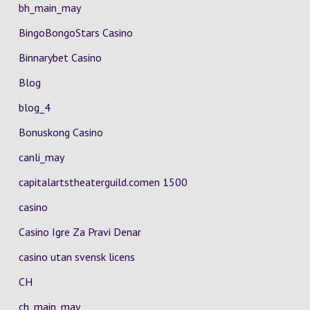
bh_main_may
BingoBongoStars Casino
Binnarybet Casino
Blog
blog_4
Bonuskong Casino
canli_may
capitalartstheaterguild.comen 1500
casino
Casino Igre Za Pravi Denar
casino utan svensk licens
CH
ch_main_may