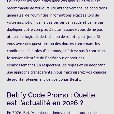
Pour éviter les problèmes avec vos bonus Betify, il est
recommandé de toujours lire attentivement les conditions
générales, de fournir des informations exactes lors de
votre inscription, de ne pas tenter de fraude et de ne pas
dupliquer votre compte. De plus, assurez-vous de ne pas
utiliser de logiciels de triche ou de robots pour jouer. Si
vous avez des questions ou des doutes concernant les
conditions générales d’un bonus, n’hésitez pas à contacter
le service clientèle de Betify pour obtenir des
éclaircissements. En respectant les règles et en adoptant
une approche transparente, vous maximiserez vos chances
de profiter pleinement de vos bonus Betify.
Betify Code Promo : Quelle
est l’actualité en 2026 ?
En 2026, Betify continue d’innover et de proposer des