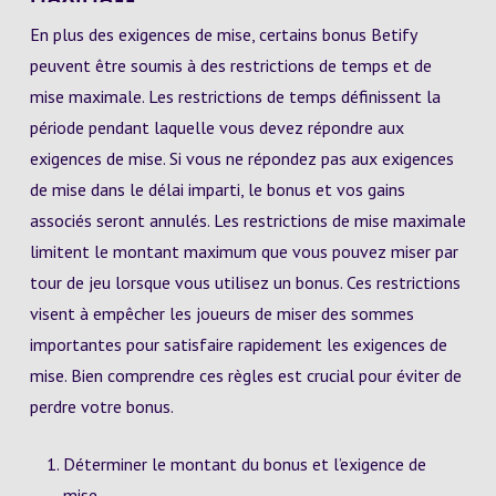
En plus des exigences de mise, certains bonus Betify
peuvent être soumis à des restrictions de temps et de
mise maximale. Les restrictions de temps définissent la
période pendant laquelle vous devez répondre aux
exigences de mise. Si vous ne répondez pas aux exigences
de mise dans le délai imparti, le bonus et vos gains
associés seront annulés. Les restrictions de mise maximale
limitent le montant maximum que vous pouvez miser par
tour de jeu lorsque vous utilisez un bonus. Ces restrictions
visent à empêcher les joueurs de miser des sommes
importantes pour satisfaire rapidement les exigences de
mise. Bien comprendre ces règles est crucial pour éviter de
perdre votre bonus.
Déterminer le montant du bonus et l’exigence de
mise.