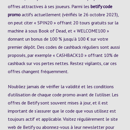
offres attractives à ses joueurs. Parmi les
betify code
promo
actifs actuellement (vérifiés le 26 octobre 2023),
on peut citer « SPIN20 » offrant 20 tours gratuits sur la
machine à sous Book of Dead, et « WELCOME100 »
donnant un bonus de 100 % jusqu’à 100 € sur votre
premier dépôt. Des codes de cashback réguliers sont aussi
proposés, par exemple « CASHBACK10 » offrant 10% de
cashback sur vos pertes nettes. Restez vigilants, car ces
offres changent fréquemment.
N’oubliez jamais de vérifier la validité et les conditions
d’utilisation de chaque code promo avant de l’utiliser. Les
offres de Betify sont souvent mises à jour, et il est
important de s’assurer que le code que vous utilisez est
toujours actif et applicable. Visitez régulièrement le site
web de Betify ou abonnez-vous à leur newsletter pour