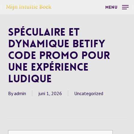
Skip
Menu
to
main
Spéculaire et
content
dynamique betify
code promo pour
une expérience
ludique
By
admin
juni 1, 2026
Uncategorized