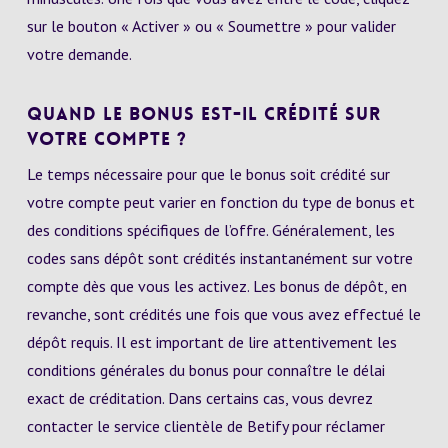
sur le bouton « Activer » ou « Soumettre » pour valider
votre demande.
Quand le bonus est-il crédité sur
votre compte ?
Le temps nécessaire pour que le bonus soit crédité sur
votre compte peut varier en fonction du type de bonus et
des conditions spécifiques de l’offre. Généralement, les
codes sans dépôt sont crédités instantanément sur votre
compte dès que vous les activez. Les bonus de dépôt, en
revanche, sont crédités une fois que vous avez effectué le
dépôt requis. Il est important de lire attentivement les
conditions générales du bonus pour connaître le délai
exact de créditation. Dans certains cas, vous devrez
contacter le service clientèle de Betify pour réclamer