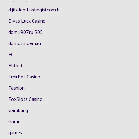
dijitalemlakdergisi.com b
Divas Luck Casino
dom1907.ru 505
domotmoem.ru
EC
Elitbet
EmirBet Casino
Fashion
FoxSlots Casino
Gambling
Game
games