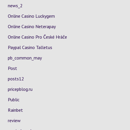
news_2
Online Casino Luckygem
Online Casino Neterapay
Online Casino Pro České Hráče
Paypal Casino Talletus
pb_common_may
Post
posts12
pricepblog.ru
Public
Rainbet
review