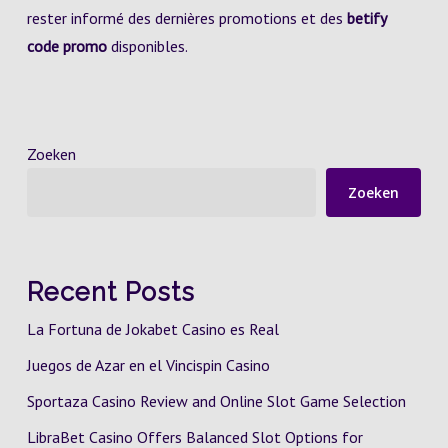
rester informé des dernières promotions et des
betify
code promo
disponibles.
Zoeken
Zoeken
Recent Posts
La Fortuna de Jokabet Casino es Real
Juegos de Azar en el Vincispin Casino
Sportaza Casino Review and Online Slot Game Selection
LibraBet Casino Offers Balanced Slot Options for