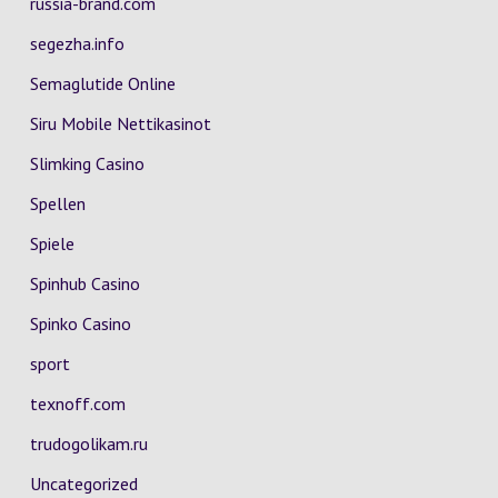
russia-brand.com
segezha.info
Semaglutide Online
Siru Mobile Nettikasinot
Slimking Casino
Spellen
Spiele
Spinhub Casino
Spinko Casino
sport
texnoff.com
trudogolikam.ru
Uncategorized