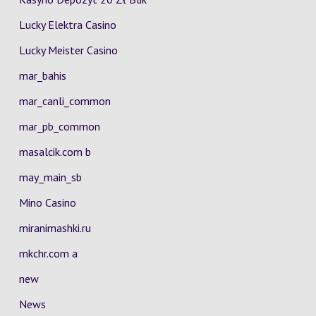
Lucky Elektra Casino
Lucky Meister Casino
mar_bahis
mar_canli_common
mar_pb_common
masalcik.com b
may_main_sb
Mino Casino
miranimashki.ru
mkchr.com a
new
News