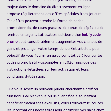
majeur dans le domaine du divertissement en ligne,
propose régulièrement des offres spéciales à ses joueurs.
Ces offres peuvent prendre la forme de codes
promotionnels, de tours gratuits, de bonus de dépôt ou de
remises en argent. L’utilisation judicieuse d’un
betify code
promo
peut considérablement augmenter vos chances de
gains et prolonger votre temps de jeu. Cet article a pour
objectif de vous fournir un guide complet et à jour sur les
codes promo Betify disponibles en 2026, ainsi que des
instructions détaillées sur leur activation et leurs
conditions d’utilisation.
Que vous soyez un nouveau joueur cherchant à profiter
d’un bonus de bienvenue ou un client fidèle souhaitant
bénéficier d’avantages exclusifs, vous trouverez ici toutes
les informations nécessaires pour optimiser vos gains chez