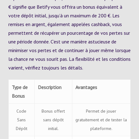
€ signifie que Betify vous offrira un bonus équivalent à
votre dépôt initial, jusqu’à un maximum de 200 €. Les
remises en argent, également appelées cashback, vous
permettent de récupérer un pourcentage de vos pertes sur
une période donnée. C’est une manière astucieuse de
minimiser vos pertes et de continuer à jouer même lorsque
la chance ne vous sourit pas. La flexibilité et les conditions
varient, vérifiez toujours les détails.
Type de
Description
Avantages
Bonus
Code
Bonus offert
Permet de jouer
Sans
sans dépôt
gratuitement et de tester la
Dépôt
initial.
plateforme.