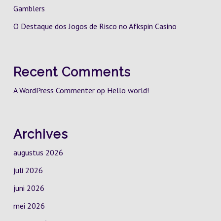
Gamblers
O Destaque dos Jogos de Risco no Afkspin Casino
Recent Comments
A WordPress Commenter
op
Hello world!
Archives
augustus 2026
juli 2026
juni 2026
mei 2026