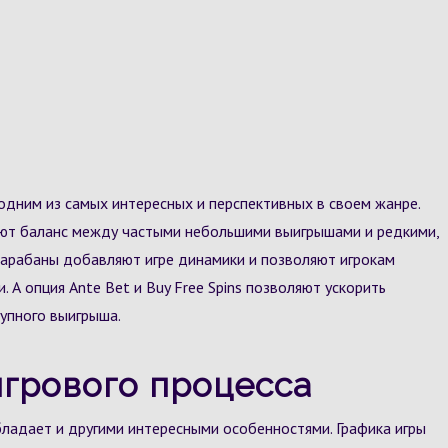
дним из самых интересных и перспективных в своем жанре.
ают баланс между частыми небольшими выигрышами и редкими,
барабаны добавляют игре динамики и позволяют игрокам
А опция Ante Bet и Buy Free Spins позволяют ускорить
рупного выигрыша.
грового процесса
адает и другими интересными особенностями. Графика игры