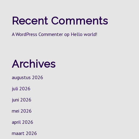
Recent Comments
A WordPress Commenter
op
Hello world!
Archives
augustus 2026
juli 2026
juni 2026
mei 2026
april 2026
maart 2026