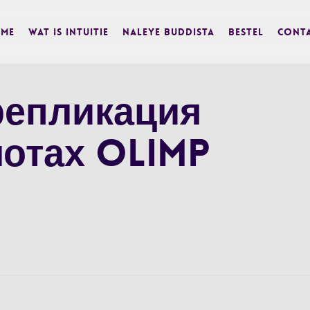
me
Wat is Intuitie
Naleye Buddista
BESTEL
Cont
репликация
лотах olimp