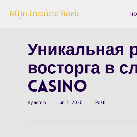
Skip
to
Ho
main
content
Уникальная 
восторга в с
casino
By
admin
juni 1, 2026
Post