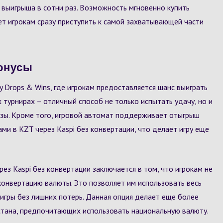
 выигрыша в сотни раз. Возможность мгновенно купить
т игрокам сразу приступить к самой захватывающей части
онусы
ay Drops & Wins, где игрокам предоставляется шанс выиграть
 турнирах – отличный способ не только испытать удачу, но и
изы. Кроме того, игровой автомат поддерживает отыгрыш
ами в KZT через Kaspi без конвертации, что делает игру еще
ез Kaspi без конвертации заключается в том, что игрокам не
конвертацию валюты. Это позволяет им использовать весь
 игры без лишних потерь. Данная опция делает еще более
стана, предпочитающих использовать национальную валюту.