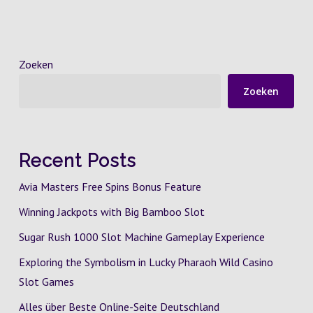
Zoeken
Zoeken
Recent Posts
Avia Masters Free Spins Bonus Feature
Winning Jackpots with Big Bamboo Slot
Sugar Rush 1000 Slot Machine Gameplay Experience
Exploring the Symbolism in Lucky Pharaoh Wild Casino
Slot Games
Alles über Beste Online-Seite Deutschland