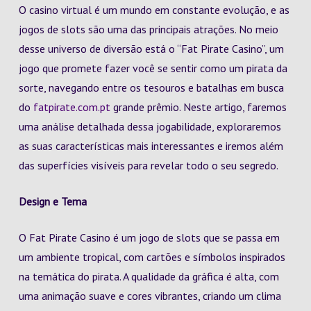
O casino virtual é um mundo em constante evolução, e as
jogos de slots são uma das principais atrações. No meio
desse universo de diversão está o “Fat Pirate Casino”, um
jogo que promete fazer você se sentir como um pirata da
sorte, navegando entre os tesouros e batalhas em busca
do
fatpirate.com.pt
grande prêmio. Neste artigo, faremos
uma análise detalhada dessa jogabilidade, exploraremos
as suas características mais interessantes e iremos além
das superfícies visíveis para revelar todo o seu segredo.
Design e Tema
O Fat Pirate Casino é um jogo de slots que se passa em
um ambiente tropical, com cartões e símbolos inspirados
na temática do pirata. A qualidade da gráfica é alta, com
uma animação suave e cores vibrantes, criando um clima