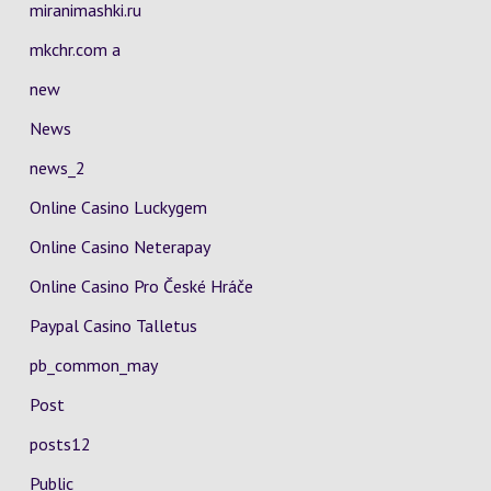
miranimashki.ru
mkchr.com a
new
News
news_2
Online Casino Luckygem
Online Casino Neterapay
Online Casino Pro České Hráče
Paypal Casino Talletus
pb_common_may
Post
posts12
Public