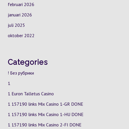
februari 2026
januari 2026
juli 2025
oktober 2022
Categories
! Без рубрики
1
1 Euron Talletus Casino
1 157190 links Mix Casino
1-GR
DONE
1 157190 links Mix Casino
1-HU
DONE
1 157190 links Mix Casino
2-FI
DONE