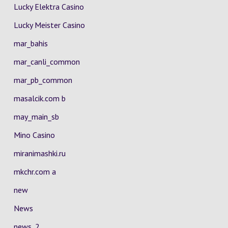
Lucky Elektra Casino
Lucky Meister Casino
mar_bahis
mar_canli_common
mar_pb_common
masalcik.com b
may_main_sb
Mino Casino
miranimashki.ru
mkchr.com a
new
News
news_2