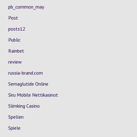
pb_common_may
Post
posts12
Public
Rainbet
review
russia-brand.com
Semaglutide Online
Siru Mobile Nettikasinot
Slimking Casino
Spellen
Spiele