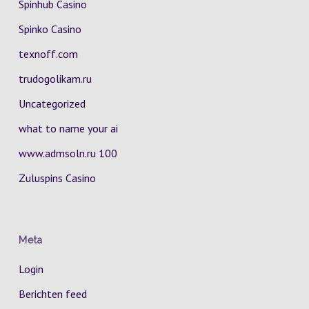
Spinhub Casino
Spinko Casino
texnoff.com
trudogolikam.ru
Uncategorized
what to name your ai
www.admsoln.ru 100
Zuluspins Casino
Meta
Login
Berichten feed