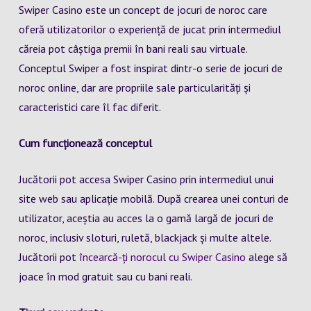
Swiper Casino este un concept de jocuri de noroc care
oferă utilizatorilor o experiență de jucat prin intermediul
căreia pot câștiga premii în bani reali sau virtuale.
Conceptul Swiper a fost inspirat dintr-o serie de jocuri de
noroc online, dar are propriile sale particularități și
caracteristici care îl fac diferit.
Cum funcționează conceptul
Jucătorii pot accesa Swiper Casino prin intermediul unui
site web sau aplicație mobilă. După crearea unei conturi de
utilizator, aceștia au acces la o gamă largă de jocuri de
noroc, inclusiv sloturi, ruletă, blackjack și multe altele.
Jucătorii pot
încearcă-ți norocul cu Swiper Casino
alege să
joace în mod gratuit sau cu bani reali.