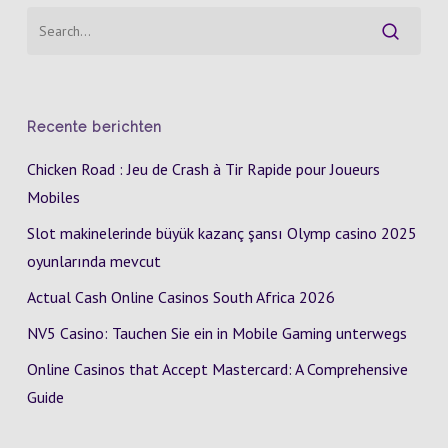
Recente berichten
Chicken Road : Jeu de Crash à Tir Rapide pour Joueurs
Mobiles
Slot makinelerinde büyük kazanç şansı Olymp casino 2025
oyunlarında mevcut
Actual Cash Online Casinos South Africa 2026
NV5 Casino: Tauchen Sie ein in Mobile Gaming unterwegs
Online Casinos that Accept Mastercard: A Comprehensive
Guide