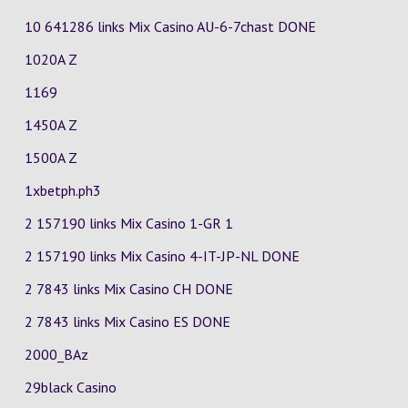
10 641286 links Mix Casino
AU-6-7chast
DONE
1020A Z
1169
1450A Z
1500A Z
1xbetph.ph3
2 157190 links Mix Casino
1-GR
1
2 157190 links Mix Casino
4-IT-JP-NL
DONE
2 7843 links Mix Casino
CH
DONE
2 7843 links Mix Casino
ES
DONE
2000_BAz
29black Casino