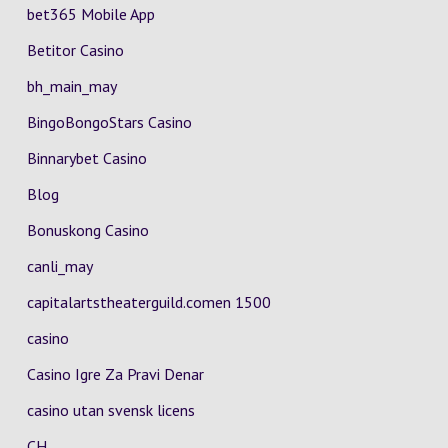
bet365 Mobile App
Betitor Casino
bh_main_may
BingoBongoStars Casino
Binnarybet Casino
Blog
Bonuskong Casino
canli_may
capitalartstheaterguild.comen 1500
casino
Casino Igre Za Pravi Denar
casino utan svensk licens
CH