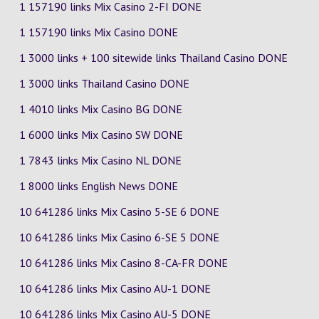
1 157190 links Mix Casino
2-FI
DONE
1 157190 links Mix Casino DONE
1 3000 links + 100 sitewide links Thailand Casino DONE
1 3000 links Thailand Casino DONE
1 4010 links Mix Casino
BG
DONE
1 6000 links Mix Casino
SW
DONE
1 7843 links Mix Casino
NL
DONE
1 8000 links English News DONE
10 641286 links Mix Casino
5-SE
6
DONE
10 641286 links Mix Casino
6-SE
5
DONE
10 641286 links Mix Casino
8-CA-FR
DONE
10 641286 links Mix Casino
AU-1
DONE
10 641286 links Mix Casino
AU-5
DONE