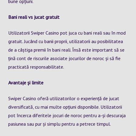
bune opțiuni.
Bani reali vs jucat gratuit
Utilizatorii Swiper Casino pot juca cu bani reali sau în mod
gratuit. Jucând cu banii proprii, utilizatorii au posibilitatea
de a câștiga premii în bani reali. Însă este important să se
țină cont de riscurile asociate jocurilor de noroc și să fie
practicată responsabilitate.
Avantaje și limite
Swiper Casino oferă utilizatorilor o experiență de jucat
diversificată, cu mai multe opțiuni disponibile. Utilizatorii
pot încerca diferitele jocuri de noroc pentru a-și descuraja
pasiunea sau pur și simplu pentru a petrece timpul.