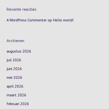
Recente reacties
A WordPress Commenter
op
Hello world!
Archieven
augustus 2026
juli 2026
juni 2026
mei 2026
april 2026
maart 2026
februari 2026