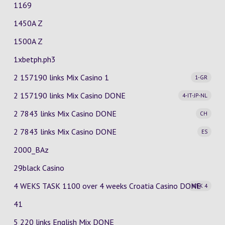
1169
1450A Z
1500A Z
1xbetph.ph3
2 157190 links Mix Casino
1
1-GR
2 157190 links Mix Casino
DONE
4-IT-JP-NL
2 7843 links Mix Casino
DONE
CH
2 7843 links Mix Casino
DONE
ES
2000_BAz
29black Casino
4 WEKS TASK 1100 over 4 weeks Croatia Casino
DONE
WEK 4
41
5 220 links English Mix DONE