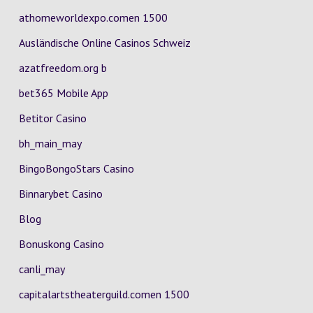
athomeworldexpo.comen 1500
Ausländische Online Casinos Schweiz
azatfreedom.org b
bet365 Mobile App
Betitor Casino
bh_main_may
BingoBongoStars Casino
Binnarybet Casino
Blog
Bonuskong Casino
canli_may
capitalartstheaterguild.comen 1500