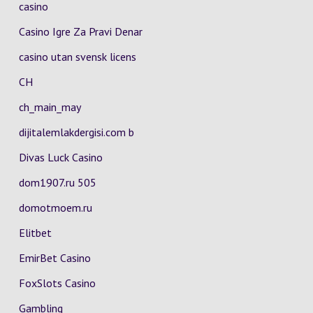
casino
Casino Igre Za Pravi Denar
casino utan svensk licens
CH
ch_main_may
dijitalemlakdergisi.com b
Divas Luck Casino
dom1907.ru 505
domotmoem.ru
Elitbet
EmirBet Casino
FoxSlots Casino
Gambling