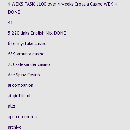
4 WEKS TASK 1100 over 4 weeks Croatia Casino
WEK 4
DONE
41
5 220 links English Mix DONE
656 mystake casino
689 amunra casino
720-alexander casino
Ace Spinz Casino
ai companion
ai-girlfriend
allz
apr_common_2
archive