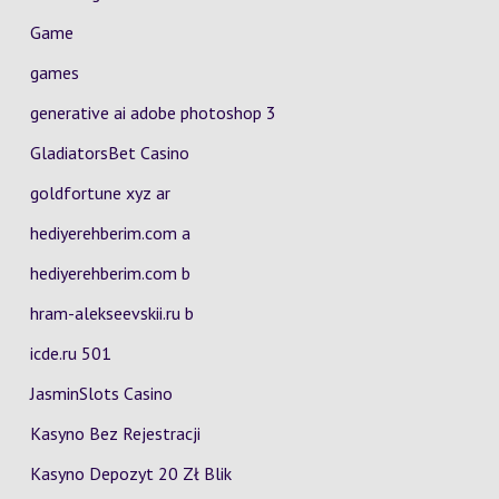
Game
games
generative ai adobe photoshop 3
GladiatorsBet Casino
goldfortune xyz ar
hediyerehberim.com a
hediyerehberim.com b
hram-alekseevskii.ru b
icde.ru 501
JasminSlots Casino
Kasyno Bez Rejestracji
Kasyno Depozyt 20 Zł Blik