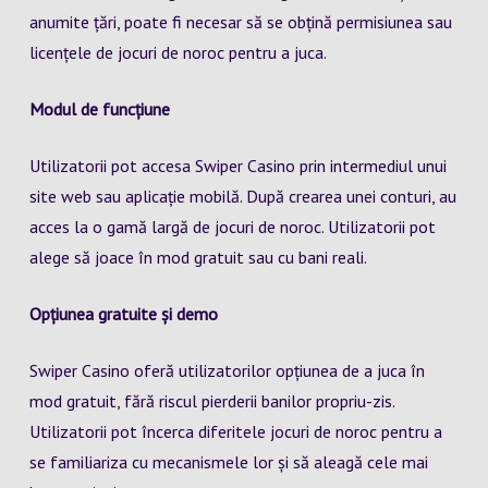
anumite țări, poate fi necesar să se obțină permisiunea sau
licențele de jocuri de noroc pentru a juca.
Modul de funcțiune
Utilizatorii pot accesa Swiper Casino prin intermediul unui
site web sau aplicație mobilă. După crearea unei conturi, au
acces la o gamă largă de jocuri de noroc. Utilizatorii pot
alege să joace în mod gratuit sau cu bani reali.
Opțiunea gratuite și demo
Swiper Casino oferă utilizatorilor opțiunea de a juca în
mod gratuit, fără riscul pierderii banilor propriu-zis.
Utilizatorii pot încerca diferitele jocuri de noroc pentru a
se familiariza cu mecanismele lor și să aleagă cele mai