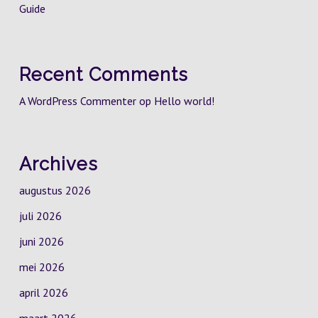
Guide
Recent Comments
A WordPress Commenter
op
Hello world!
Archives
augustus 2026
juli 2026
juni 2026
mei 2026
april 2026