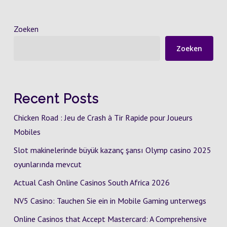
Zoeken
Zoeken
Recent Posts
Chicken Road : Jeu de Crash à Tir Rapide pour Joueurs
Mobiles
Slot makinelerinde büyük kazanç şansı Olymp casino 2025
oyunlarında mevcut
Actual Cash Online Casinos South Africa 2026
NV5 Casino: Tauchen Sie ein in Mobile Gaming unterwegs
Online Casinos that Accept Mastercard: A Comprehensive