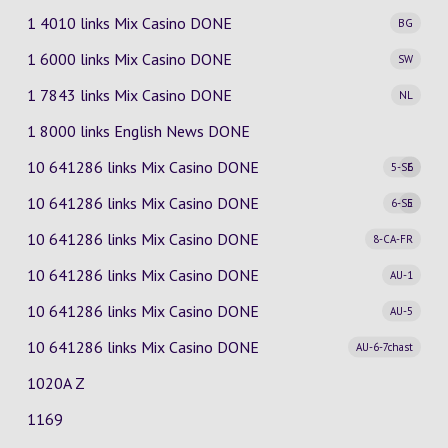
1 4010 links Mix Casino
DONE
BG
1 6000 links Mix Casino
DONE
SW
1 7843 links Mix Casino
DONE
NL
1 8000 links English News DONE
10 641286 links Mix Casino
DONE
5-SE
6
10 641286 links Mix Casino
DONE
6-SE
5
10 641286 links Mix Casino
DONE
8-CA-FR
10 641286 links Mix Casino
DONE
AU-1
10 641286 links Mix Casino
DONE
AU-5
10 641286 links Mix Casino
DONE
AU-6-7chast
1020A Z
1169