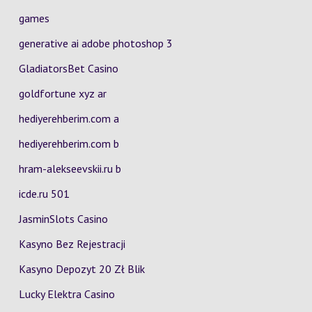
games
generative ai adobe photoshop 3
GladiatorsBet Casino
goldfortune xyz ar
hediyerehberim.com a
hediyerehberim.com b
hram-alekseevskii.ru b
icde.ru 501
JasminSlots Casino
Kasyno Bez Rejestracji
Kasyno Depozyt 20 Zł Blik
Lucky Elektra Casino