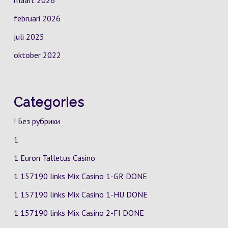
maart 2026
februari 2026
juli 2025
oktober 2022
Categories
! Без рубрики
1
1 Euron Talletus Casino
1 157190 links Mix Casino
1-GR
DONE
1 157190 links Mix Casino
1-HU
DONE
1 157190 links Mix Casino
2-FI
DONE