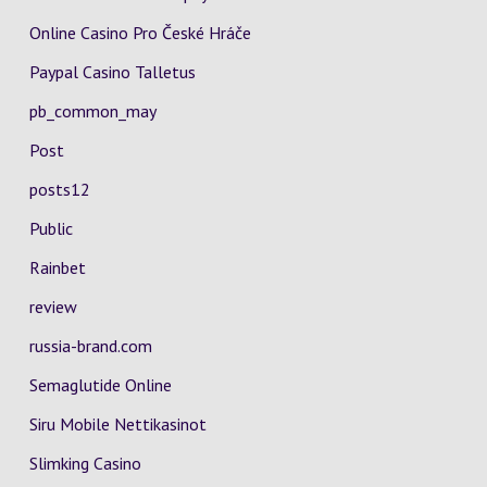
Online Casino Pro České Hráče
Paypal Casino Talletus
pb_common_may
Post
posts12
Public
Rainbet
review
russia-brand.com
Semaglutide Online
Siru Mobile Nettikasinot
Slimking Casino