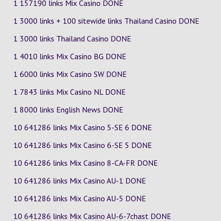
1 157190 links Mix Casino DONE
1 3000 links + 100 sitewide links Thailand Casino DONE
1 3000 links Thailand Casino DONE
1 4010 links Mix Casino
BG
DONE
1 6000 links Mix Casino
SW
DONE
1 7843 links Mix Casino
NL
DONE
1 8000 links English News DONE
10 641286 links Mix Casino
5-SE
6
DONE
10 641286 links Mix Casino
6-SE
5
DONE
10 641286 links Mix Casino
8-CA-FR
DONE
10 641286 links Mix Casino
AU-1
DONE
10 641286 links Mix Casino
AU-5
DONE
10 641286 links Mix Casino
AU-6-7chast
DONE