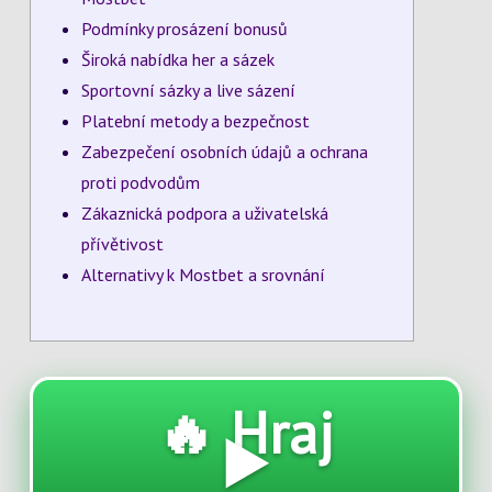
Podmínky prosázení bonusů
Široká nabídka her a sázek
Sportovní sázky a live sázení
Platební metody a bezpečnost
Zabezpečení osobních údajů a ochrana
proti podvodům
Zákaznická podpora a uživatelská
přívětivost
Alternativy k Mostbet a srovnání
🔥 Hraj
▶️