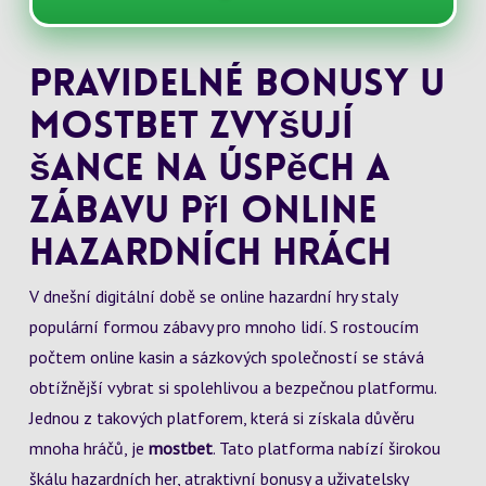
Pravidelné bonusy u
mostbet zvyšují
šance na úspěch a
zábavu při online
hazardních hrách
V dnešní digitální době se online hazardní hry staly
populární formou zábavy pro mnoho lidí. S rostoucím
počtem online kasin a sázkových společností se stává
obtížnější vybrat si spolehlivou a bezpečnou platformu.
Jednou z takových platforem, která si získala důvěru
mnoha hráčů, je
mostbet
. Tato platforma nabízí širokou
škálu hazardních her, atraktivní bonusy a uživatelsky