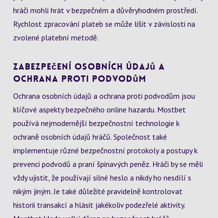
hráči mohli hrát v bezpečném a důvěryhodném prostředí.
Rychlost zpracování plateb se může lišit v závislosti na
zvolené platební metodě.
Zabezpečení osobních údajů a
ochrana proti podvodům
Ochrana osobních údajů a ochrana proti podvodům jsou
klíčové aspekty bezpečného online hazardu. Mostbet
používá nejmodernější bezpečnostní technologie k
ochraně osobních údajů hráčů. Společnost také
implementuje různé bezpečnostní protokoly a postupy k
prevenci podvodů a praní špinavých peněz. Hráči by se měli
vždy ujistit, že používají silné heslo a nikdy ho nesdílí s
nikým jiným. Je také důležité pravidelně kontrolovat
historii transakcí a hlásit jakékoliv podezřelé aktivity.