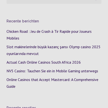
Recente berichten
Chicken Road : Jeu de Crash à Tir Rapide pour Joueurs
Mobiles
Slot makinelerinde büyük kazanç şansı Olymp casino 2025
oyunlarında mevcut
Actual Cash Online Casinos South Africa 2026
NV5 Casino: Tauchen Sie ein in Mobile Gaming unterwegs
Online Casinos that Accept Mastercard: A Comprehensive
Guide