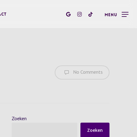
google-
instagram
tiktok
act
Menu
plus
No Comments
Zoeken
Zoeken