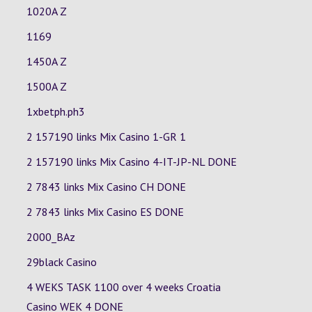
1020A Z
1169
1450A Z
1500A Z
1xbetph.ph3
2 157190 links Mix Casino
1-GR
1
2 157190 links Mix Casino
4-IT-JP-NL
DONE
2 7843 links Mix Casino
CH
DONE
2 7843 links Mix Casino
ES
DONE
2000_BAz
29black Casino
4 WEKS TASK 1100 over 4 weeks Croatia
Casino
WEK 4
DONE