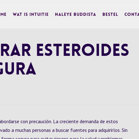
me
Wat is Intuitie
Naleye Buddista
BESTEL
Cont
ar Esteroides
gura
abordarse con precaución. La creciente demanda de estos
evado a muchas personas a buscar fuentes para adquirirlos. Sin
orma segura para evitar riesgos para la salud y problemas