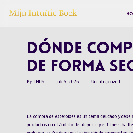
Skip
to
Ho
main
content
Dónde Compr
de Forma Se
By
THIJS
juli 6, 2026
Uncategorized
La compra de esteroides es un tema delicado y debe 
productos en el ámbito del deporte y el fitness ha ll
embargo, es fundamental saber dónde comprarlos de f