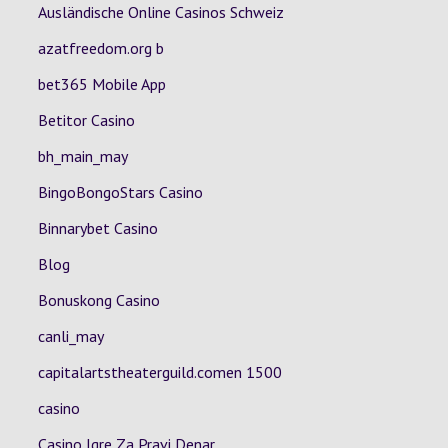
Ausländische Online Casinos Schweiz
azatfreedom.org b
bet365 Mobile App
Betitor Casino
bh_main_may
BingoBongoStars Casino
Binnarybet Casino
Blog
Bonuskong Casino
canli_may
capitalartstheaterguild.comen 1500
casino
Casino Igre Za Pravi Denar