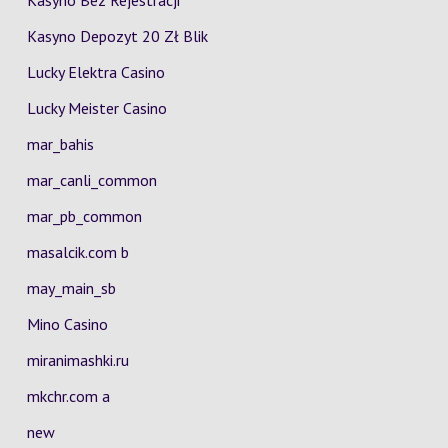
Kasyno Bez Rejestracji
Kasyno Depozyt 20 Zł Blik
Lucky Elektra Casino
Lucky Meister Casino
mar_bahis
mar_canli_common
mar_pb_common
masalcik.com b
may_main_sb
Mino Casino
miranimashki.ru
mkchr.com a
new