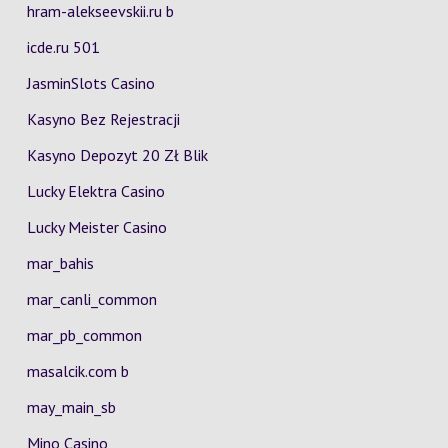
hram-alekseevskii.ru b
icde.ru 501
JasminSlots Casino
Kasyno Bez Rejestracji
Kasyno Depozyt 20 Zł Blik
Lucky Elektra Casino
Lucky Meister Casino
mar_bahis
mar_canli_common
mar_pb_common
masalcik.com b
may_main_sb
Mino Casino