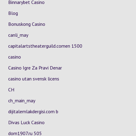
Binnarybet Casino
Blog
Bonuskong Casino
canli_may
capitalartstheaterguild.comen 1500
casino
Casino Igre Za Pravi Denar
casino utan svensk licens
CH
ch_main_may
dijitalemlakdergisi.com b
Divas Luck Casino
dom1907.ru 505