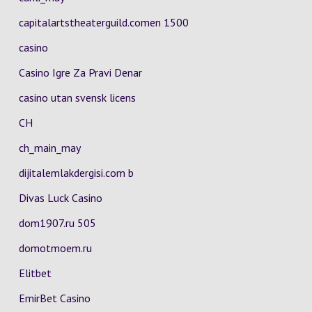
capitalartstheaterguild.comen 1500
casino
Casino Igre Za Pravi Denar
casino utan svensk licens
CH
ch_main_may
dijitalemlakdergisi.com b
Divas Luck Casino
dom1907.ru 505
domotmoem.ru
Elitbet
EmirBet Casino