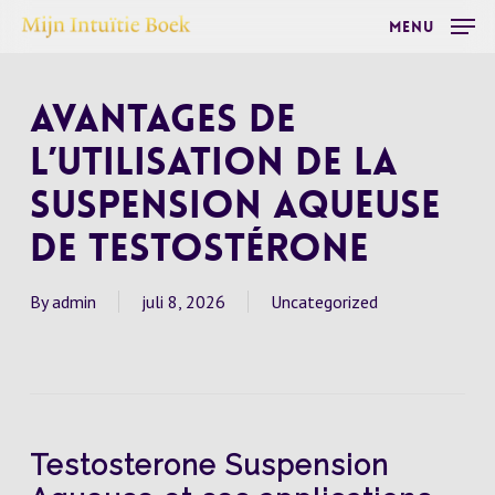
Skip
Menu
to
main
Avantages de
content
l’utilisation de la
Suspension Aqueuse
de Testostérone
By
admin
juli 8, 2026
Uncategorized
Testosterone Suspension