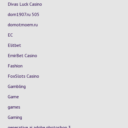
Divas Luck Casino
dom1907.ru 505
domotmoem.ru
EC
Elitbet
EmirBet Casino
Fashion
FoxSlots Casino
Gambling
Game
games
Gaming
generative ai adobe photoshop 3