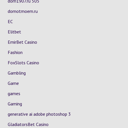
dom1907.ru 505
domotmoem.ru
EC
Elitbet
EmirBet Casino
Fashion
FoxSlots Casino
Gambling
Game
games
Gaming
generative ai adobe photoshop 3
GladiatorsBet Casino