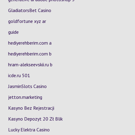
GladiatorsBet Casino
goldfortune xyz ar
guide
hediyerehberim.com a
hediyerehberim.com b
hram-alekseevskii.ru b
icde.ru 501
JasminSlots Casino
jetton.marketing
Kasyno Bez Rejestracji
Kasyno Depozyt 20 Zł Blik
Lucky Elektra Casino