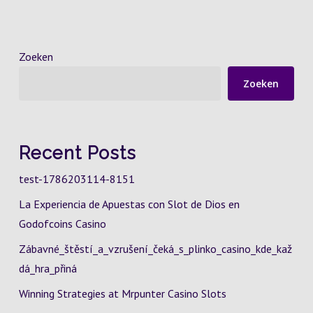
Zoeken
Zoeken
Recent Posts
test-1786203114-8151
La Experiencia de Apuestas con Slot de Dios en
Godofcoins Casino
Zábavné_štěstí_a_vzrušení_čeká_s_plinko_casino_kde_kaž
dá_hra_přiná
Winning Strategies at Mrpunter Casino Slots