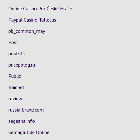
Online Casino Pro České Hráče
Paypal Casino Talletus
pb_common_may
Post
posts12
pricepblog.ru
Public
Rainbet
review
russia-brand.com
segezha.info
Semaglutide Online