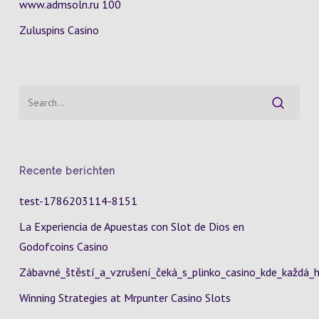
www.admsoln.ru 100
Zuluspins Casino
Recente berichten
test-1786203114-8151
La Experiencia de Apuestas con Slot de Dios en
Godofcoins Casino
Zábavné_štěstí_a_vzrušení_čeká_s_plinko_casino_kde_každá_h
Winning Strategies at Mrpunter Casino Slots