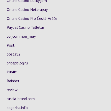
Online Casino Luckygem
Online Casino Neterapay
Online Casino Pro České Hráče
Paypal Casino Talletus
pb_common_may
Post
posts12
pricepblog.ru
Public
Rainbet
review
russia-brand.com
segezha.info