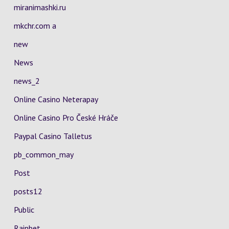
miranimashki.ru
mkchr.com a
new
News
news_2
Online Casino Neterapay
Online Casino Pro České Hráče
Paypal Casino Talletus
pb_common_may
Post
posts12
Public
Rainbet