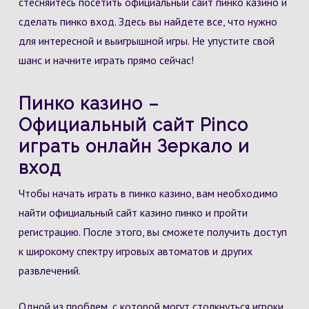
стесняйтесь посетить официальный сайт пинко казино и
сделать пинко вход. Здесь вы найдете все, что нужно
для интересной и выигрышной игры. Не упустите свой
шанс и начните играть прямо сейчас!
Пинко казино –
Официальный сайт Pinco
играть онлайн Зеркало и
вход
Чтобы начать играть в пинко казино, вам необходимо
найти официальный сайт казино пинко и пройти
регистрацию. После этого, вы сможете получить доступ
к широкому спектру игровых автоматов и других
развлечений.
Одной из проблем, с которой могут столкнуться игроки,