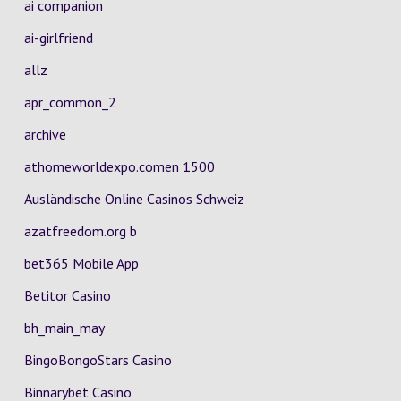
ai companion
ai-girlfriend
allz
apr_common_2
archive
athomeworldexpo.comen 1500
Ausländische Online Casinos Schweiz
azatfreedom.org b
bet365 Mobile App
Betitor Casino
bh_main_may
BingoBongoStars Casino
Binnarybet Casino