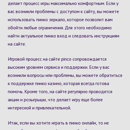
делает процесс игры максимально комфортным. Если у
вас возникли проблемы с доступом к сайту, вы можете
использовать пинко зеркало, которое позволит вам
обойти любые ограничения. Для этого необходимо
найти актуальное пинко вход и следовать инструкциям
на сайте.
Игровой процесс на сайте pinco сопровождается
высоким уровнем сервиса и поддержки. Если у вас
возникли вопросы или проблемы, вы можете обратиться
к поддержке пинко казино, которая всегда готова
помочь. Кроме того, на сайте регулярно проводятся
акции и розыгрыши, что делает игру еще более
интересной и привлекательной.
Итак, если вы хотите играть в пинко онлайн, то не