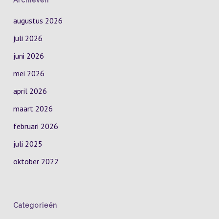
Archieven
augustus 2026
juli 2026
juni 2026
mei 2026
april 2026
maart 2026
februari 2026
juli 2025
oktober 2022
Categorieën