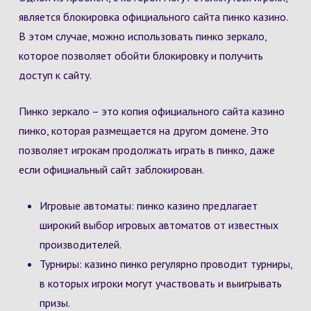
является блокировка официального сайта пинко казино.
В этом случае, можно использовать пинко зеркало,
которое позволяет обойти блокировку и получить
доступ к сайту.
Пинко зеркало – это копия официального сайта казино
пинко, которая размещается на другом домене. Это
позволяет игрокам продолжать играть в пинко, даже
если официальный сайт заблокирован.
Игровые автоматы: пинко казино предлагает
широкий выбор игровых автоматов от известных
производителей.
Турниры: казино пинко регулярно проводит турниры,
в которых игроки могут участвовать и выигрывать
призы.