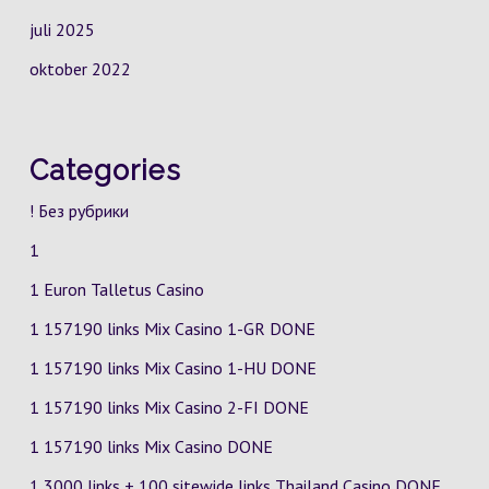
juli 2025
oktober 2022
Categories
! Без рубрики
1
1 Euron Talletus Casino
1 157190 links Mix Casino
1-GR
DONE
1 157190 links Mix Casino
1-HU
DONE
1 157190 links Mix Casino
2-FI
DONE
1 157190 links Mix Casino DONE
1 3000 links + 100 sitewide links Thailand Casino DONE