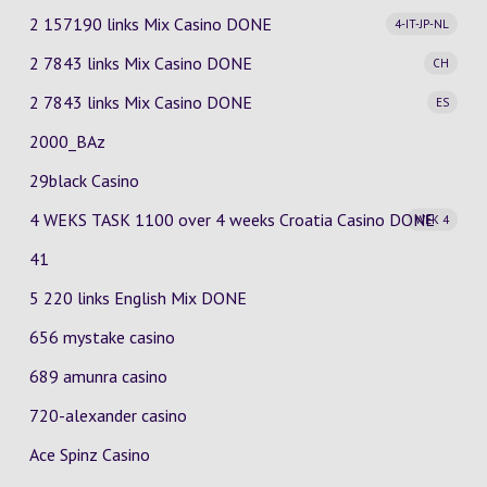
2 157190 links Mix Casino
DONE
4-IT-JP-NL
2 7843 links Mix Casino
DONE
CH
2 7843 links Mix Casino
DONE
ES
2000_BAz
29black Casino
4 WEKS TASK 1100 over 4 weeks Croatia Casino
DONE
WEK 4
41
5 220 links English Mix DONE
656 mystake casino
689 amunra casino
720-alexander casino
Ace Spinz Casino