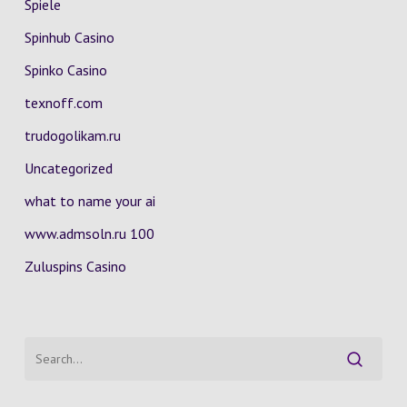
Spiele
Spinhub Casino
Spinko Casino
texnoff.com
trudogolikam.ru
Uncategorized
what to name your ai
www.admsoln.ru 100
Zuluspins Casino