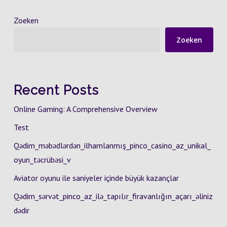
Zoeken
Zoeken
Recent Posts
Online Gaming: A Comprehensive Overview
Test
Qədim_məbədlərdən_ilhamlanmış_pinco_casino_az_unikal_
oyun_təcrübəsi_v
Aviator oyunu ile saniyeler içinde büyük kazançlar
Qədim_sərvət_pinco_az_ilə_tapılır_firavanlığın_açarı_əliniz
dədir