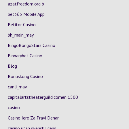
azatfreedom.org b
bet365 Mobile App
Betitor Casino
bh_main_may
BingoBongoStars Casino
Binnarybet Casino
Blog
Bonuskong Casino
canli_may
capitalartstheaterguild.comen 1500
casino
Casino Igre Za Pravi Denar
casino utan svensk licens