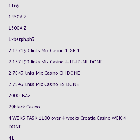
1169
1450A Z
1500A Z
1xbetph.ph3
2 157190 links Mix Casino
1-GR
1
2 157190 links Mix Casino
4-IT-JP-NL
DONE
2 7843 links Mix Casino
CH
DONE
2 7843 links Mix Casino
ES
DONE
2000_BAz
29black Casino
4 WEKS TASK 1100 over 4 weeks Croatia Casino
WEK 4
DONE
41