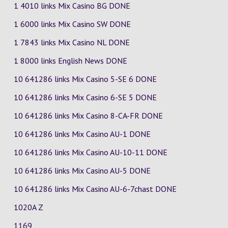
1 4010 links Mix Casino
BG
DONE
1 6000 links Mix Casino
SW
DONE
1 7843 links Mix Casino
NL
DONE
1 8000 links English News DONE
10 641286 links Mix Casino
5-SE
6
DONE
10 641286 links Mix Casino
6-SE
5
DONE
10 641286 links Mix Casino
8-CA-FR
DONE
10 641286 links Mix Casino
AU-1
DONE
10 641286 links Mix Casino
AU-10-11
DONE
10 641286 links Mix Casino
AU-5
DONE
10 641286 links Mix Casino
AU-6-7chast
DONE
1020A Z
1169