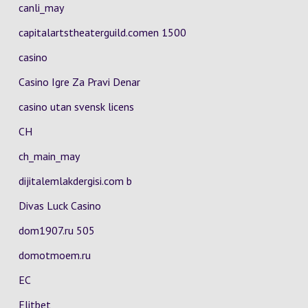
canli_may
capitalartstheaterguild.comen 1500
casino
Casino Igre Za Pravi Denar
casino utan svensk licens
CH
ch_main_may
dijitalemlakdergisi.com b
Divas Luck Casino
dom1907.ru 505
domotmoem.ru
EC
Elitbet