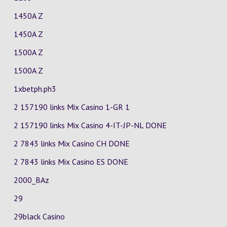
1450A Z
1450A Z
1500A Z
1500A Z
1xbetph.ph3
2 157190 links Mix Casino
1-GR
1
2 157190 links Mix Casino
4-IT-JP-NL
DONE
2 7843 links Mix Casino
CH
DONE
2 7843 links Mix Casino
ES
DONE
2000_BAz
29
29black Casino