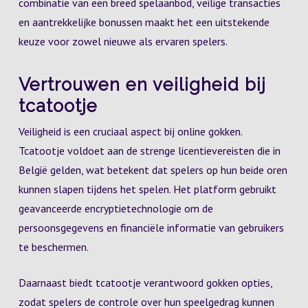
combinatie van een breed spelaanbod, veilige transacties
en aantrekkelijke bonussen maakt het een uitstekende
keuze voor zowel nieuwe als ervaren spelers.
Vertrouwen en veiligheid bij
tcatootje
Veiligheid is een cruciaal aspect bij online gokken.
Tcatootje voldoet aan de strenge licentievereisten die in
België gelden, wat betekent dat spelers op hun beide oren
kunnen slapen tijdens het spelen. Het platform gebruikt
geavanceerde encryptietechnologie om de
persoonsgegevens en financiële informatie van gebruikers
te beschermen.
Daarnaast biedt tcatootje verantwoord gokken opties,
zodat spelers de controle over hun speelgedrag kunnen