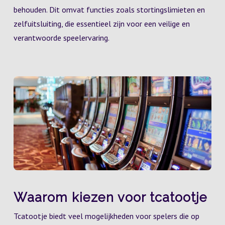
behouden. Dit omvat functies zoals stortingslimieten en
zelfuitsluiting, die essentieel zijn voor een veilige en
verantwoorde speelervaring.
Waarom kiezen voor tcatootje
Tcatootje biedt veel mogelijkheden voor spelers die op