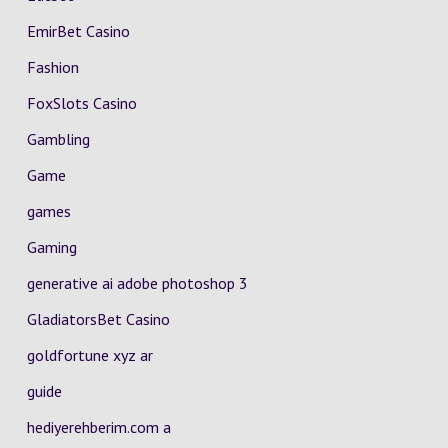
EmirBet Casino
Fashion
FoxSlots Casino
Gambling
Game
games
Gaming
generative ai adobe photoshop 3
GladiatorsBet Casino
goldfortune xyz ar
guide
hediyerehberim.com a