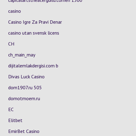
capitalartstheaterguild.comen 1500
casino
Casino Igre Za Pravi Denar
casino utan svensk licens
CH
ch_main_may
dijitalemlakdergisi.com b
Divas Luck Casino
dom1907.ru 505
domotmoem.ru
EC
Elitbet
EmirBet Casino