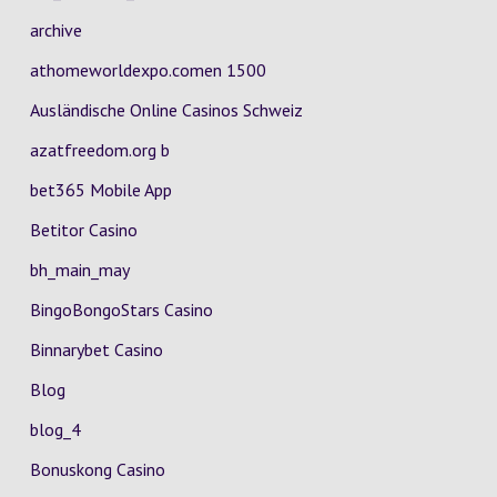
archive
athomeworldexpo.comen 1500
Ausländische Online Casinos Schweiz
azatfreedom.org b
bet365 Mobile App
Betitor Casino
bh_main_may
BingoBongoStars Casino
Binnarybet Casino
Blog
blog_4
Bonuskong Casino