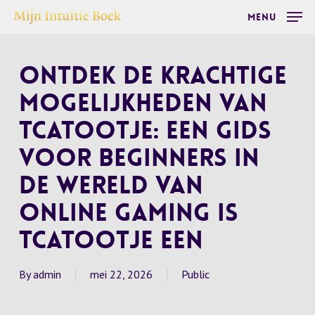
Skip
Menu
to
main
Ontdek de krachtige
content
mogelijkheden van
tcatootje: een gids
voor beginners In
de wereld van
online gaming is
tcatootje een
By
admin
mei 22, 2026
Public