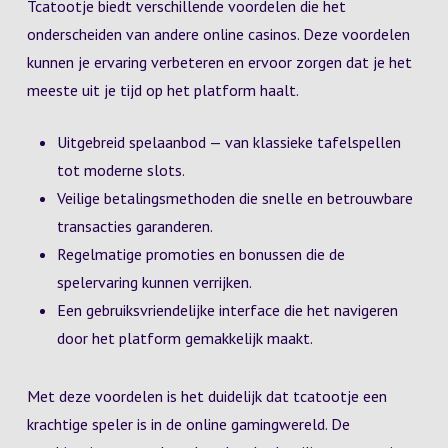
Tcatootje biedt verschillende voordelen die het
onderscheiden van andere online casinos. Deze voordelen
kunnen je ervaring verbeteren en ervoor zorgen dat je het
meeste uit je tijd op het platform haalt.
Uitgebreid spelaanbod — van klassieke tafelspellen
tot moderne slots.
Veilige betalingsmethoden die snelle en betrouwbare
transacties garanderen.
Regelmatige promoties en bonussen die de
spelervaring kunnen verrijken.
Een gebruiksvriendelijke interface die het navigeren
door het platform gemakkelijk maakt.
Met deze voordelen is het duidelijk dat tcatootje een
krachtige speler is in de online gamingwereld. De