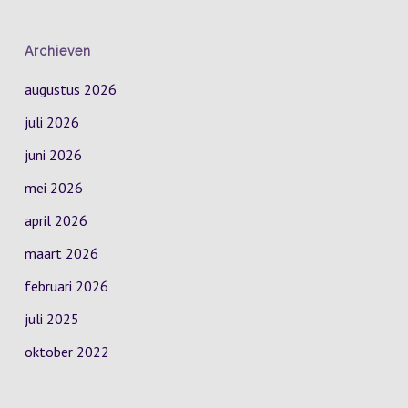
Archieven
augustus 2026
juli 2026
juni 2026
mei 2026
april 2026
maart 2026
februari 2026
juli 2025
oktober 2022