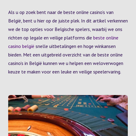
Als u op zoek bent naar de beste online casino’s van
België, bent u hier op de juiste plek. In dit artikel verkennen
we de top opties voor Belgische spelers, waarbij we ons
richten op legale en veilige platforms die
beste online
casino belgië
snelle uitbetalingen en hoge winkansen
bieden. Met een uitgebreid overzicht van de beste online
casino’s in België kunnen we u helpen een weloverwogen
keuze te maken voor een leuke en veilige speelervaring.