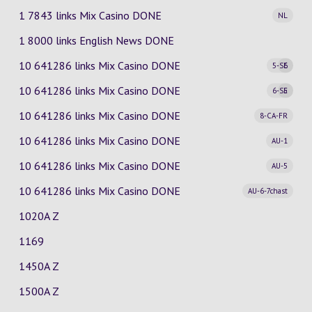
1 7843 links Mix Casino
DONE
NL
1 8000 links English News DONE
10 641286 links Mix Casino
DONE
5-SE
6
10 641286 links Mix Casino
DONE
6-SE
5
10 641286 links Mix Casino
DONE
8-CA-FR
10 641286 links Mix Casino
DONE
AU-1
10 641286 links Mix Casino
DONE
AU-5
10 641286 links Mix Casino
DONE
AU-6-7chast
1020A Z
1169
1450A Z
1500A Z