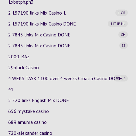
1xbetph.ph3
2 157190 links Mix Casino
1
1-GR
2 157190 links Mix Casino
DONE
4-IT-JP-NL
2 7843 links Mix Casino
DONE
CH
2 7843 links Mix Casino
DONE
ES
2000_BAz
29black Casino
4 WEKS TASK 1100 over 4 weeks Croatia Casino
DONE
WEK 4
41
5 220 links English Mix DONE
656 mystake casino
689 amunra casino
720-alexander casino