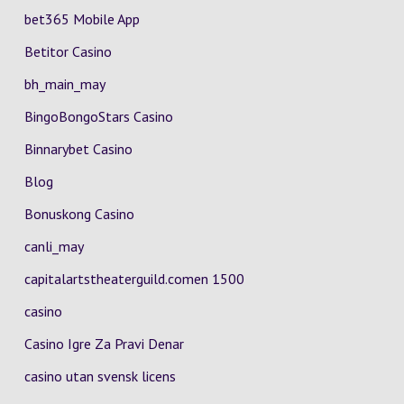
bet365 Mobile App
Betitor Casino
bh_main_may
BingoBongoStars Casino
Binnarybet Casino
Blog
Bonuskong Casino
canli_may
capitalartstheaterguild.comen 1500
casino
Casino Igre Za Pravi Denar
casino utan svensk licens