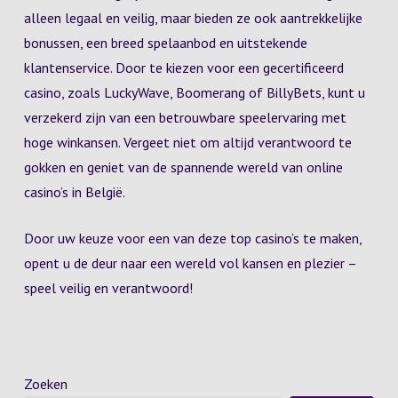
alleen legaal en veilig, maar bieden ze ook aantrekkelijke
bonussen, een breed spelaanbod en uitstekende
klantenservice. Door te kiezen voor een gecertificeerd
casino, zoals LuckyWave, Boomerang of BillyBets, kunt u
verzekerd zijn van een betrouwbare speelervaring met
hoge winkansen. Vergeet niet om altijd verantwoord te
gokken en geniet van de spannende wereld van online
casino’s in België.
Door uw keuze voor een van deze top casino’s te maken,
opent u de deur naar een wereld vol kansen en plezier –
speel veilig en verantwoord!
Zoeken