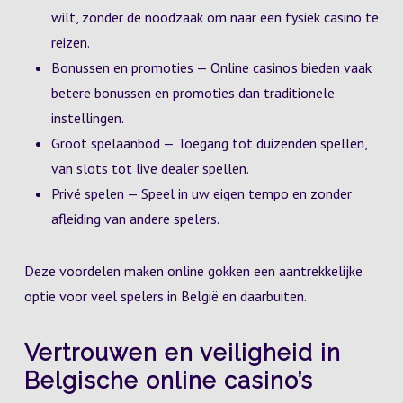
wilt, zonder de noodzaak om naar een fysiek casino te
reizen.
Bonussen en promoties — Online casino’s bieden vaak
betere bonussen en promoties dan traditionele
instellingen.
Groot spelaanbod — Toegang tot duizenden spellen,
van slots tot live dealer spellen.
Privé spelen — Speel in uw eigen tempo en zonder
afleiding van andere spelers.
Deze voordelen maken online gokken een aantrekkelijke
optie voor veel spelers in België en daarbuiten.
Vertrouwen en veiligheid in
Belgische online casino’s