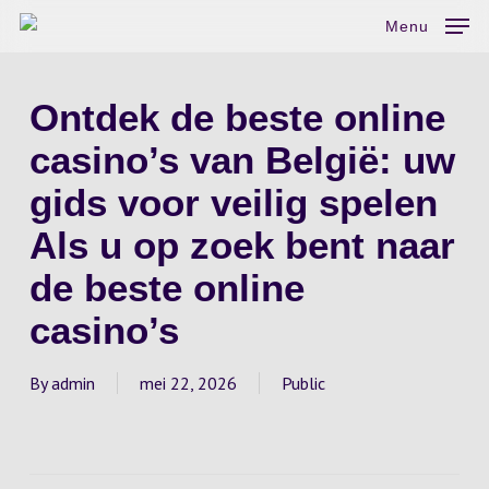
Skip
Menu
to
main
content
Ontdek de beste online
casino’s van België: uw
gids voor veilig spelen
Als u op zoek bent naar
de beste online
casino’s
By
admin
mei 22, 2026
Public