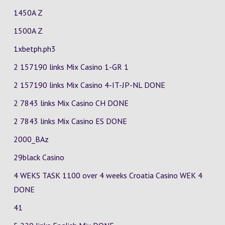
1450A Z
1500A Z
1xbetph.ph3
2 157190 links Mix Casino
1-GR
1
2 157190 links Mix Casino
4-IT-JP-NL
DONE
2 7843 links Mix Casino
CH
DONE
2 7843 links Mix Casino
ES
DONE
2000_BAz
29black Casino
4 WEKS TASK 1100 over 4 weeks Croatia Casino
WEK 4
DONE
41