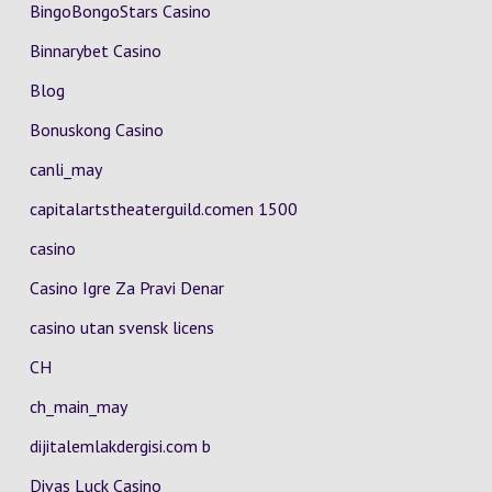
BingoBongoStars Casino
Binnarybet Casino
Blog
Bonuskong Casino
canli_may
capitalartstheaterguild.comen 1500
casino
Casino Igre Za Pravi Denar
casino utan svensk licens
CH
ch_main_may
dijitalemlakdergisi.com b
Divas Luck Casino