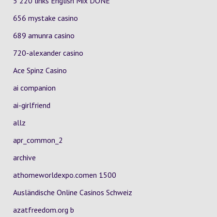
5 220 links English Mix DONE
656 mystake casino
689 amunra casino
720-alexander casino
Ace Spinz Casino
ai companion
ai-girlfriend
allz
apr_common_2
archive
athomeworldexpo.comen 1500
Ausländische Online Casinos Schweiz
azatfreedom.org b