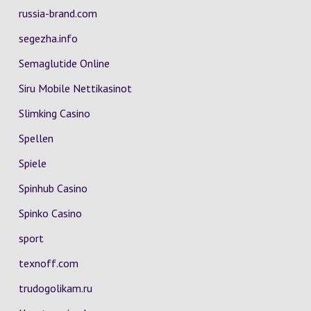
russia-brand.com
segezha.info
Semaglutide Online
Siru Mobile Nettikasinot
Slimking Casino
Spellen
Spiele
Spinhub Casino
Spinko Casino
sport
texnoff.com
trudogolikam.ru