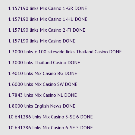
1 157190 links Mix Casino
1-GR
DONE
1 157190 links Mix Casino
1-HU
DONE
1 157190 links Mix Casino
2-FI
DONE
1 157190 links Mix Casino DONE
1 3000 links + 100 sitewide links Thailand Casino DONE
1 3000 links Thailand Casino DONE
1 4010 links Mix Casino
BG
DONE
1 6000 links Mix Casino
SW
DONE
1 7843 links Mix Casino
NL
DONE
1 8000 links English News DONE
10 641286 links Mix Casino
5-SE
6
DONE
10 641286 links Mix Casino
6-SE
5
DONE