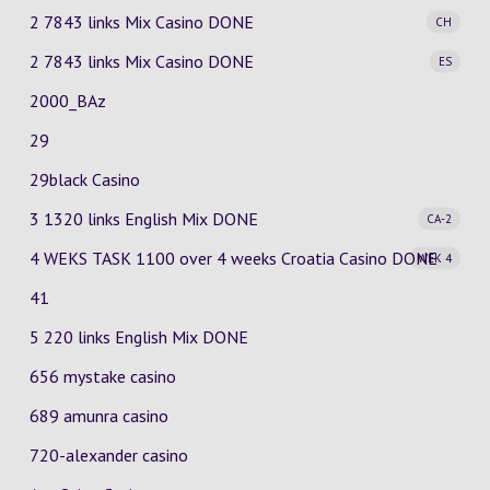
2 7843 links Mix Casino
DONE
CH
2 7843 links Mix Casino
DONE
ES
2000_BAz
29
29black Casino
3 1320 links English Mix
DONE
CA-2
4 WEKS TASK 1100 over 4 weeks Croatia Casino
DONE
WEK 4
41
5 220 links English Mix DONE
656 mystake casino
689 amunra casino
720-alexander casino