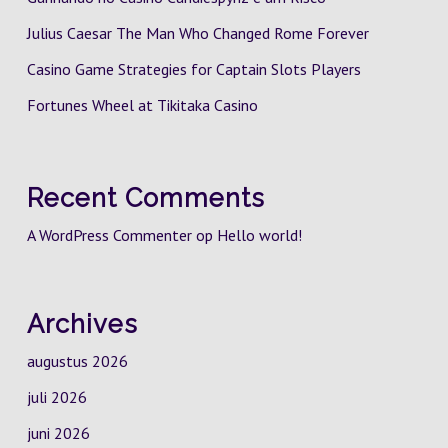
Julius Caesar The Man Who Changed Rome Forever
Casino Game Strategies for Captain Slots Players
Fortunes Wheel at Tikitaka Casino
Recent Comments
A WordPress Commenter
op
Hello world!
Archives
augustus 2026
juli 2026
juni 2026