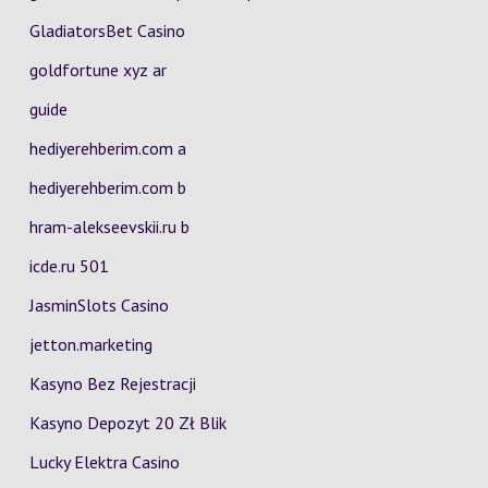
GladiatorsBet Casino
goldfortune xyz ar
guide
hediyerehberim.com a
hediyerehberim.com b
hram-alekseevskii.ru b
icde.ru 501
JasminSlots Casino
jetton.marketing
Kasyno Bez Rejestracji
Kasyno Depozyt 20 Zł Blik
Lucky Elektra Casino