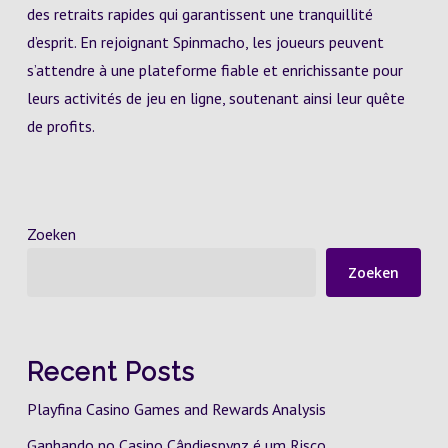
des retraits rapides qui garantissent une tranquillité
d’esprit. En rejoignant Spinmacho, les joueurs peuvent
s’attendre à une plateforme fiable et enrichissante pour
leurs activités de jeu en ligne, soutenant ainsi leur quête
de profits.
Zoeken
Zoeken
Recent Posts
Playfina Casino Games and Rewards Analysis
Ganhando no Casino Cândiespynz é um Risco