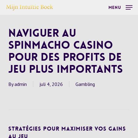
Skip
Menu
to
main
Naviguer au
content
Spinmacho Casino
pour des profits de
jeu plus importants
By
admin
juli 4, 2026
Gambling
Stratégies pour Maximiser vos Gains
au Jeu