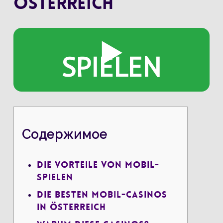
Österreich
▶️
SPIELEN
Содержимое
Die Vorteile von Mobil-
Spielen
Die besten Mobil-Casinos
in Österreich