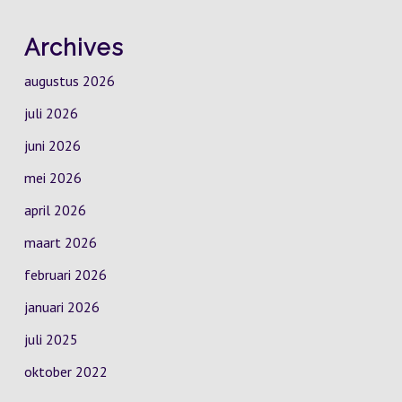
Archives
augustus 2026
juli 2026
juni 2026
mei 2026
april 2026
maart 2026
februari 2026
januari 2026
juli 2025
oktober 2022