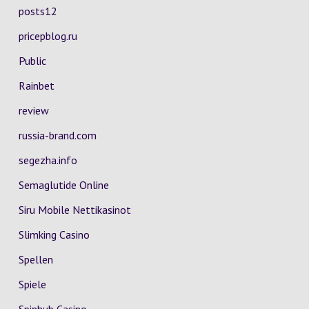
posts12
pricepblog.ru
Public
Rainbet
review
russia-brand.com
segezha.info
Semaglutide Online
Siru Mobile Nettikasinot
Slimking Casino
Spellen
Spiele