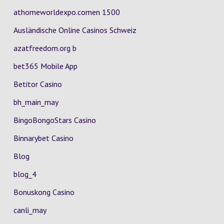
athomeworldexpo.comen 1500
Ausländische Online Casinos Schweiz
azatfreedom.org b
bet365 Mobile App
Betitor Casino
bh_main_may
BingoBongoStars Casino
Binnarybet Casino
Blog
blog_4
Bonuskong Casino
canli_may