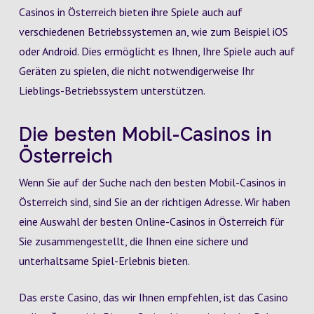
Casinos in Österreich bieten ihre Spiele auch auf
verschiedenen Betriebssystemen an, wie zum Beispiel iOS
oder Android. Dies ermöglicht es Ihnen, Ihre Spiele auch auf
Geräten zu spielen, die nicht notwendigerweise Ihr
Lieblings-Betriebssystem unterstützen.
Die besten Mobil-Casinos in
Österreich
Wenn Sie auf der Suche nach den besten Mobil-Casinos in
Österreich sind, sind Sie an der richtigen Adresse. Wir haben
eine Auswahl der besten Online-Casinos in Österreich für
Sie zusammengestellt, die Ihnen eine sichere und
unterhaltsame Spiel-Erlebnis bieten.
Das erste Casino, das wir Ihnen empfehlen, ist das Casino