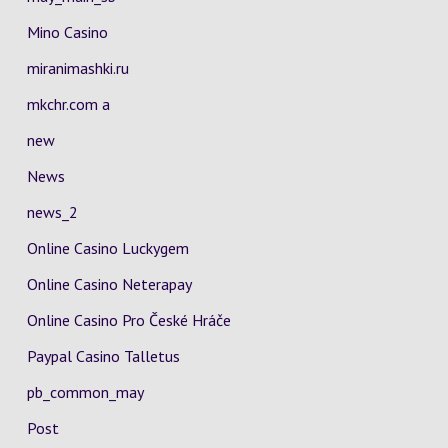
Mino Casino
miranimashki.ru
mkchr.com a
new
News
news_2
Online Casino Luckygem
Online Casino Neterapay
Online Casino Pro České Hráče
Paypal Casino Talletus
pb_common_may
Post