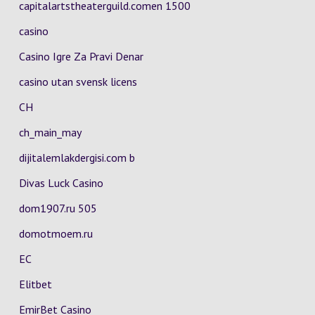
capitalartstheaterguild.comen 1500
casino
Casino Igre Za Pravi Denar
casino utan svensk licens
CH
ch_main_may
dijitalemlakdergisi.com b
Divas Luck Casino
dom1907.ru 505
domotmoem.ru
EC
Elitbet
EmirBet Casino