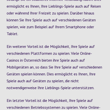
ermöglicht es Ihnen, Ihre Lieblings-Spiele auch auf Reisen
oder während Ihrer Freizeit zu spielen. Darüber hinaus
können Sie Ihre Spiele auch auf verschiedenen Geräten
spielen, wie zum Beispiel auf Ihrem Smartphone oder
Tablet.
Ein weiterer Vorteil ist die Möglichkeit, Ihre Spiele auf
verschiedenen Plattformen zu spielen. Viele Online-
Casinos in Österreich bieten ihre Spiele auch auf
Mobilgeräten an, so dass Sie Ihre Spiele auf verschiedenen
Geräten spielen können. Dies ermöglicht es Ihnen, Ihre
Spiele auch auf Geräten zu spielen, die nicht
notwendigerweise Ihre Lieblings-Spiele unterstützen.
Ein letzter Vorteil ist die Möglichkeit, Ihre Spiele auf
verschiedenen Betriebssystemen zu spielen. Viele Online-